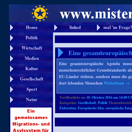
Home
linked
mal 'ne Frage
Politik
Wirtschaft
Eine gesamteuropäisc
Medien
Eine gesamteuropäische Agenda muss
Kultur
menschenrechtlicher Grundstandards als o
EU-Länder richten, sondern muss die ge
Gesellschaft
dort lebenden Menschen
Weiterlesen
→
Sport
Veröffentlicht am
10. Oktober 2016 um 14:00 U
Natur
Kategorien:
Gesellschaft
,
Politik
Themenbereich
Föderation
,
Europäische Idee
,
europäische Inte