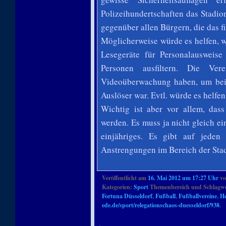
Polizeihundertschaften das Stadio
gegenüber allen Bürgern, die das f
Möglicherweise würde es helfen, w
Lesegeräte für Personalausweise
Personen ausfiltern. Die Ver
Videoüberwachung haben, um bei 
Auslöser war. Evtl. würde es helfen
Wichtig ist aber vor allem, das
werden. Es muss ja nicht gleich ei
einjähriges. Es gibt auf jeden
Anstrengungen im Bereich der Stad
Veröffentlicht am
16. Mai 2012 um 17:27 Uhr
v
Kategorien:
Sport
Themenbereich und Schlagw
Fortuna Düsseldorf
,
Fußball
,
Fußballvereine
,
He
ede.de/sport/relegationschaos-duesseldorf/938
.
Artikelnavigation