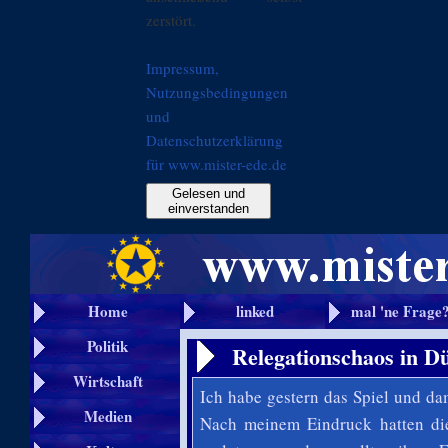
zerstört.
Impressum,
Nutzungsbedingungen
und
Datenschutzerklärung
für www.mister-ede.de
Gelesen und
einverstanden
Home
linked
mal 'ne Frage
Politik
Relegationschaos in Dü
Wirtschaft
Ich habe gestern das Spiel und d
Medien
Nach meinem Eindruck hatten di