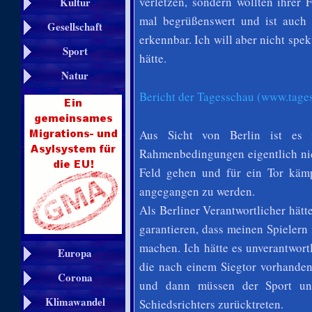
verletzen, sondern wollten ihrer
Kultur
mal begrüßenswert und ist auch
Gesellschaft
erkennbar. Ich will aber nicht spe
Sport
hätte.
Natur
Bericht der Tagesschau (www.tage
Aus Sicht von Berlin ist es n
Rahmenbedingungen eigentlich nich
Feld gehen und für ein Tor käm
angegangen zu werden.
Als Berliner Verantwortlicher hätt
garantieren, dass meinen Spielern 
machen. Ich hätte es unverantwort
Europa
die nach einem Siegtor vorhande
Corona
und dann müssen der Sport und
Klimawandel
Schiedsrichters zurücktreten.