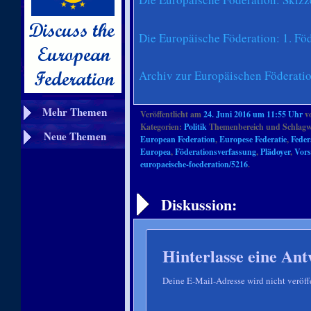
Die Europäische Föderation: 1. Föd
Archiv zur Europäischen Föderati
Mehr Themen
Veröffentlicht am
24. Juni 2016 um 11:55 Uhr
v
Kategorien:
Politik
Themenbereich und Schlagw
Neue Themen
European Federation
,
Europese Federatie
,
Feder
Europea
,
Föderationsverfassung
,
Plädoyer
,
Vors
europaeische-foederation/5216
.
Artikelnavigation
Diskussion:
Hinterlasse eine Ant
Deine E-Mail-Adresse wird nicht veröffe