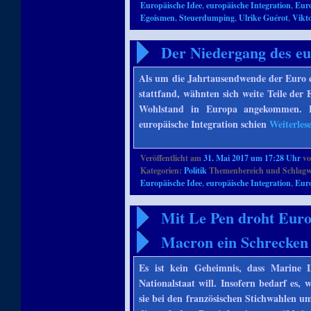
Europäische Idee
,
europäische Integration
,
Eur
Egoismen
,
Steuerdumping
,
Ulrike Guérot
,
Vikt
Der Niedergang des eu
Als um die Jahrtausendwende der Euro 
stattfand, wähnten sich weite Teile der
Wohlstand in Europa angekommen. De
europäische Integration schien
Weiterles
Veröffentlicht am
31. Mai 2017 um 17:28 Uhr
v
Kategorien:
Politik
Themenbereich und Schlagw
Europäische Idee
,
europäische Integration
,
Eur
Mit Le Pen droht Euro
Macron ein Schrecken
Es ist kein Geheimnis, dass Marine
Nationalstaat will. Insofern bedarf es
sie bei den französischen Stichwahlen