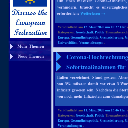
Um einen massiven Corona-Ausbruch, w
verhindern, braucht es unverzügliche
erforderlich:
Weiterlesen
→
Veröffentlicht am
12. März 2020 um 10:37 Uhr
Kategorien:
Gesellschaft
,
Politik
Themenbereich
Europa
,
Gesundheitspolitik
,
Grenzsicherung
,
G
Universitäten
,
Veranstaltungen
.
Mehr Themen
Corona-Hochrechnung 
Neue Themen
Sofortmaßnahmen für 
Italien verzeichnet, Stand gestern Aben
von 3% müssten damit vor etwa 3 Woch
infiziert gewesen sein. Nachdem die Sterb
von noch mehr Infizierten zum damalige
Veröffentlicht am
11. März 2020 um 13:46 Uhr
Kategorien:
Gesellschaft
,
Politik
Themenbereich
Europa
,
Gesundheitspolitik
,
Grenzsicherung
,
G
Veranstaltungen
.