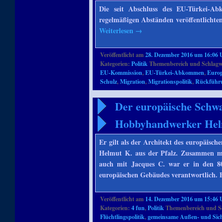
Die seit Abschluss des EU-Türkei-
regelmäßigen Abständen veröffentlichten 
Weiterlesen
→
Veröffentlicht am
28. Dezember 2016 um 16:06 
Kategorien:
Politik
Themenbereich und Schlagw
EU-Kommission
,
EU-Türkei-Abkommen
,
Euro
Schulz
,
Migration
,
Migrationspolitik
,
Rückführ
Der europäische Schwa
Hobbyhandwerker Hel
Er gilt als der Architekt des europäisc
Helmut K. aus der Pfalz. Zusammen mi
auch mit Jacques C. war er in den 8
europäischen Gebäudes verantwortlich. 
Veröffentlicht am
14. Dezember 2016 um 15:46 
Kategorien:
4 fun
,
Politik
Themenbereich und S
Flüchtlingspolitik
,
gemeinsame Außen- und Siche