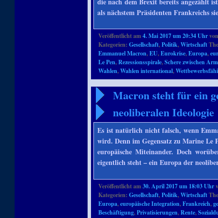
die nach dem Brexit bereits angezählt 
als nächstem Präsidenten Frankreichs si
Veröffentlicht am
4. Mai 2017 um 20:34 Uhr
vo
Kategorien:
Gesellschaft
,
Politik
,
Wirtschaft
The
Emmanuel Macron
,
EU
,
Eurokrise
,
Europa
,
eu
Le Pen
,
Rezessionsspirale
,
Schere zwischen Arm
Wahlen
,
Wahlen international
,
Wettbewerbsfähi
Macron steht für ein g
neoliberalen Ideologie
Es ist natürlich nicht falsch, wenn Em
wird. Denn im Gegensatz zu Marine Le Pe
europäische Miteinander. Doch worübe
eigentlich steht – ein Europa der neolibe
Veröffentlicht am
30. April 2017 um 18:03 Uhr
Kategorien:
Gesellschaft
,
Politik
,
Wirtschaft
The
Europa
,
europäische Integration
,
Frankreich
,
g
Beschäftigung
,
Privatisierungen
,
Rente
,
Sozial