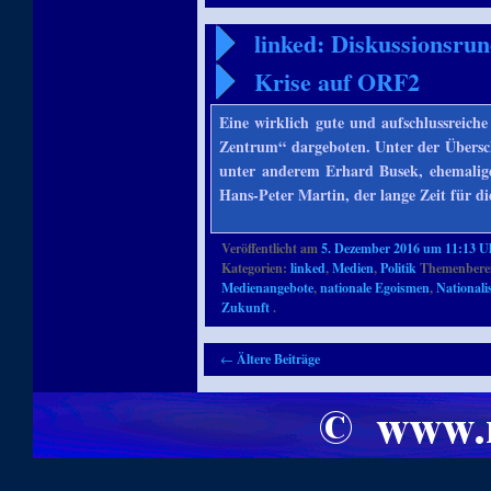
linked: Diskussionsru
Krise auf ORF2
Eine wirklich gute und aufschlussreic
Zentrum“ dargeboten. Unter der Übersch
unter anderem Erhard Busek, ehemalige
Hans-Peter Martin, der lange Zeit für 
Veröffentlicht am
5. Dezember 2016 um 11:13 U
Kategorien:
linked
,
Medien
,
Politik
Themenberei
Medienangebote
,
nationale Egoismen
,
National
Zukunft
.
Artikelnavigation
←
Ältere Beiträge