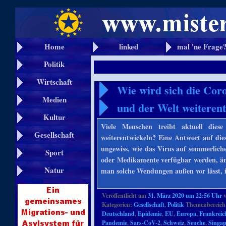
Home
linked
mal 'ne Frage
Politik
Wirtschaft
Wie wird sich die Cor
Medien
und der Welt weiteren
Kultur
Viele Menschen treibt aktuell die
Gesellschaft
weiterentwickeln? Eine Antwort auf die
ungewiss, wie das Virus auf sommerliche
Sport
oder Medikamente verfügbar werden, änd
Natur
man solche Wendungen außen vor lässt, i
Veröffentlicht am
31. März 2020 um 22:56 Uhr
Kategorien:
Gesellschaft
,
Politik
Themenbereich
Deutschland
,
Epidemie
,
EU
,
Europa
,
Frankreic
Pandemie
,
Sars-CoV-2
,
Schweiz
,
Seuche
,
Singa