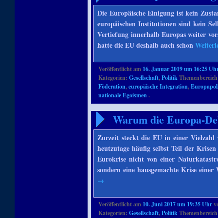
Die Europäische Einigung ist kein Zusta
europäischen Institutionen sind kein S
Vertiefung innerhalb Europas weiter vor
hatte die EU deshalb auch schon
Weiterl
Veröffentlicht am
16. Januar 2019 um 16:25 Uh
Kategorien:
Gesellschaft
,
Politik
Themenbereich
Föderation
,
europäische Integration
,
Europapoli
nationale Egoismen
.
Warum die Europa-Debat
Zurzeit steckt die EU in einer Vielzahl
heutzutage häufig selbst Teil der Krise
Eurokrise nicht von einer Naturkatastr
sondern eine hausgemachte Krise einer
→
Veröffentlicht am
10. Juni 2017 um 19:35 Uhr
v
Kategorien:
Gesellschaft
,
Politik
Themenbereich