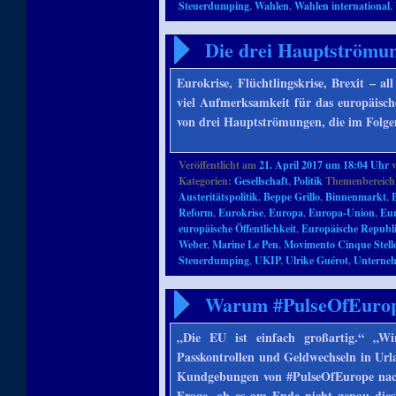
Steuerdumping
,
Wahlen
,
Wahlen international
,
Die drei Hauptströmu
Eurokrise, Flüchtlingskrise, Brexit – al
viel Aufmerksamkeit für das europäisch
von drei Hauptströmungen, die im Folg
Veröffentlicht am
21. April 2017 um 18:04 Uhr
Kategorien:
Gesellschaft
,
Politik
Themenbereich
Austeritätspolitik
,
Beppe Grillo
,
Binnenmarkt
,
Reform
,
Eurokrise
,
Europa
,
Europa-Union
,
Eur
europäische Öffentlichkeit
,
Europäische Republ
Weber
,
Marine Le Pen
,
Movimento Cinque Stell
Steuerdumping
,
UKIP
,
Ulrike Guérot
,
Unterne
Warum #PulseOfEurope 
„Die EU ist einfach großartig.“ „Wi
Passkontrollen und Geldwechseln in Url
Kundgebungen von #PulseOfEurope nach d
Frage, ob es am Ende nicht genau diese