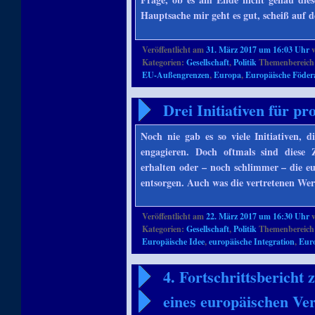
Hauptsache mir geht es gut, scheiß auf 
Veröffentlicht am
31. März 2017 um 16:03 Uhr
Kategorien:
Gesellschaft
,
Politik
Themenbereich
EU-Außengrenzen
,
Europa
,
Europäische Föder
Drei Initiativen für p
Noch nie gab es so viele Initiativen, 
engagieren. Doch oftmals sind diese 
erhalten oder – noch schlimmer – die e
entsorgen. Auch was die vertretenen Wert
Veröffentlicht am
22. März 2017 um 16:30 Uhr
Kategorien:
Gesellschaft
,
Politik
Themenbereich
Europäische Idee
,
europäische Integration
,
Eur
4. Fortschrittsberich
eines europäischen Ve