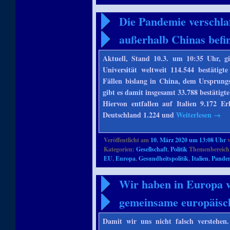
Die Pandemie verschlaf
außerhalb Chinas befin
Aktuell, Stand 10.3. um 10:35 Uhr, 
Universität weltweit 114.544 bestätigt
Fällen bislang in China, dem Ursprung
gibt es damit insgesamt 33.788 bestätigt
Hiervon entfallen auf Italien 9.172 E
Deutschland 1.224 und
Weiterlesen
→
Veröffentlicht am
10. März 2020 um 13:08 Uhr
Kategorien:
Gesellschaft
,
Politik
Themenbereich
EU
,
Europa
,
Gesundheitspolitik
,
Italien
,
Pande
Wir haben in Europa vi
gemeinsame europäisc
Damit wir uns nicht falsch verstehen