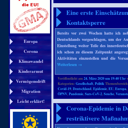
Eine erste Einschätzu
Kontaktsperre
Bereits vor zwei Wochen hatte ich n
Deutschlands vorgeschlagen, um der Au
Europa
Einstellung weiter Teile des innerdeuts
Corona
ich schon zu diesem Zeitpunkt angeregt
Aktivitäten einzustellen und die Vers
Klimawandel
Weiterlesen
→
Kinderarmut
Veröffentlicht am
24. März 2020 um 19:40 Uhr
Vermögensdrift
Kategorien:
Gesellschaft
,
Politik
Themenbereich
Covid-19
,
Deutschland
,
Epidemie
,
EU
,
Europa
Migration
ÖPNV
,
Pandemie
,
Sars-CoV-2
,
Seuche
,
Veranst
Leicht erklärt!
Corona-Epidemie in De
restriktivere Maßnah