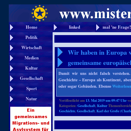
Home
linked
mal 'ne Frage
Politik
Wirtschaft
Wir haben in Europa vi
Medien
gemeinsame europäisc
Kultur
Damit wir uns nicht falsch verstehen
Gesellschaft
Geschichte – Europa als Kontinent, aber
oder sogar Gebäuden. Ebenso
Weiterles
Sport
Natur
Veröffentlicht am
13. Mai 2019 um 09:47 Uhr
v
Kategorien:
Gesellschaft
,
Kultur
Themenbereich
Geschichte
,
Gesellschaft
,
Karl der Große (Char