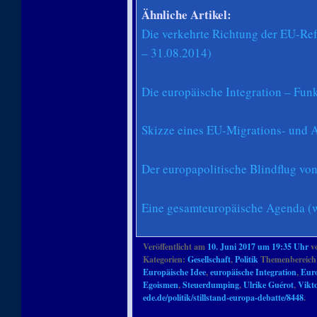
Ähnliche Artikel:
Die verkehrte Richtung der EU-Re
– 31.08.2014)
Die europäische Integration – Fun
Skizze eines EU-Migrations- und 
Der europapolitische Blindflug vo
Eine gesamteuropäische Agenda (w
Veröffentlicht am
10. Juni 2017 um 19:35 Uhr
v
Kategorien:
Gesellschaft
,
Politik
Themenbereich
Europäische Idee
,
europäische Integration
,
Eur
Egoismen
,
Steuerdumping
,
Ulrike Guérot
,
Vikt
ede.de/politik/stillstand-europa-debatte/8448
.
Artikelnavigation