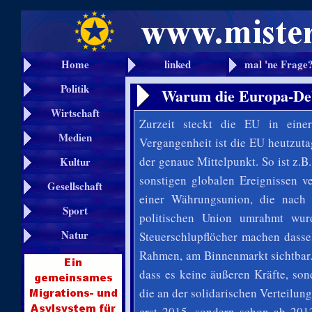
Home
linked
mal 'ne Frage
Politik
Warum die Europa-Debat
Wirtschaft
Zurzeit steckt die EU in eine
Medien
Vergangenheit ist die EU heutzuta
der genaue Mittelpunkt. So ist z.B
Kultur
sonstigen globalen Ereignissen v
Gesellschaft
einer Währungsunion, die nach 
Sport
politischen Union umrahmt wurd
Natur
Steuerschlupflöcher machen dasse
Rahmen, am Binnenmarkt sichtbar. U
dass es keine äußeren Kräfte, son
die an der solidarischen Verteilu
erst 2015, sondern schon ab 20