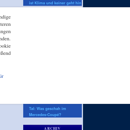
ist Klima und keiner geht hin
ndige
ZEIT ONLINE
teren
Verweigerter Dopingtest:
«Schicksal»: Der Fall von
ungen
Owen Ansah und seine
nden.
Tücken
ookie
Vollsperrung: A13 in
eßend
Richtung Berlin nach Unfall
gesperrt
VfB Stuttgart: «Irgendwann»:
Wehrle traut Hoeneß auch
ür
Bundestrainer-Job zu
Überlastung der Strafjustiz:
Die lange Warteschlange der
Justiz
»Tainted Love« von Vincent
Tal: Was geschah im
Mercedes-Coupé?
ARCHIV