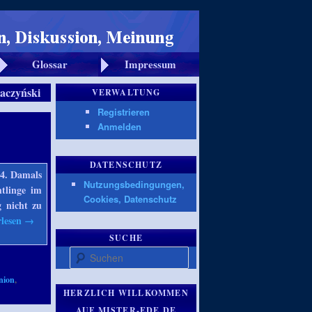
Glossar
Impressum
aczyński
VERWALTUNG
Registrieren
Anmelden
DATENSCHUTZ
14. Damals
Nutzungsbedingungen,
htlinge im
Cookies, Datenschutz
 nicht zu
rlesen
→
SUCHE
Suchen
nion
,
HERZLICH WILLKOMMEN
AUF MISTER-EDE.DE