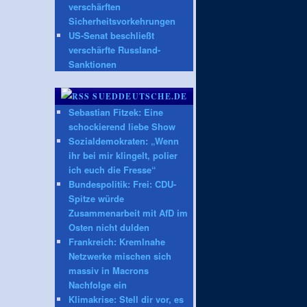
verschärften
Sicherheitsvorkehrungen
US-Senat beschließt
verschärfte Russland-
Sanktionen
SUEDDEUTSCHE.DE
Sebastian Fitzek: Eine
schockierend liebe Show
Sozialdemokraten: „Wenn
ihr bei mir klingelt, polier
ich euch die Fresse“
Bundespolitik: Frei: CDU-
Spitze würde
Zusammenarbeit mit AfD im
Osten nicht dulden
Frankreich: Kremlnahe
Netzwerke mischen sich
massiv in Macrons
Nachfolge ein
Klimakrise: Stell dir vor, es