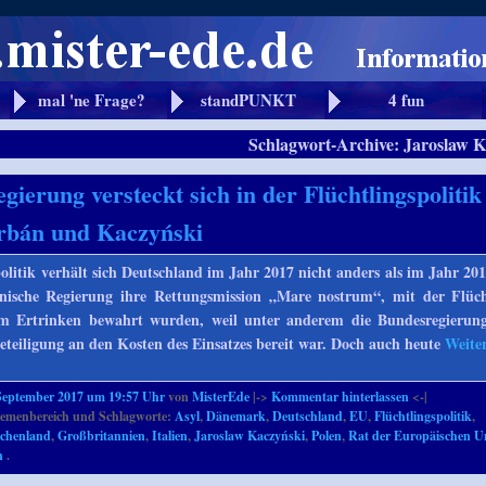
mal 'ne Frage?
standPUNKT
4 fun
Schlagwort-Archive:
Jaroslaw K
gierung versteckt sich in der Flüchtlingspolitik
rbán und Kaczyński
politik verhält sich Deutschland im Jahr 2017 nicht anders als im Jahr 20
ienische Regierung ihre Rettungsmission „Mare nostrum“, mit der Flüc
m Ertrinken bewahrt wurden, weil unter anderem die Bundesregierung
 Beteiligung an den Kosten des Einsatzes bereit war. Doch auch heute
Weite
September 2017 um 19:57 Uhr
von
MisterEde
|->
Kommentar hinterlassen
<-|
emenbereich und Schlagworte:
Asyl
,
Dänemark
,
Deutschland
,
EU
,
Flüchtlingspolitik
,
echenland
,
Großbritannien
,
Italien
,
Jaroslaw Kaczyński
,
Polen
,
Rat der Europäischen U
n
.