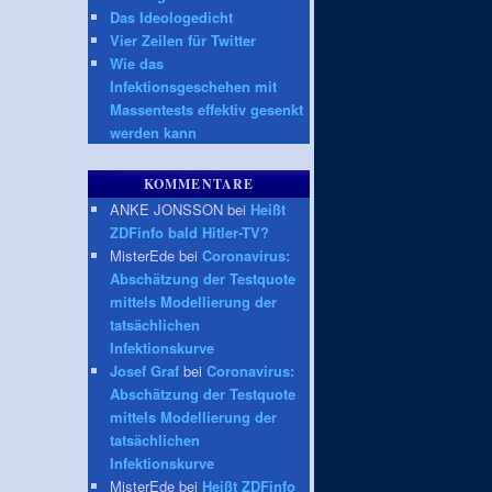
Das Ideologedicht
Vier Zeilen für Twitter
Wie das
Infektionsgeschehen mit
Massentests effektiv gesenkt
werden kann
KOMMENTARE
ANKE JONSSON bei
Heißt
ZDFinfo bald Hitler-TV?
MisterEde bei
Coronavirus:
Abschätzung der Testquote
mittels Modellierung der
tatsächlichen
Infektionskurve
Josef Graf
bei
Coronavirus:
Abschätzung der Testquote
mittels Modellierung der
tatsächlichen
Infektionskurve
MisterEde bei
Heißt ZDFinfo