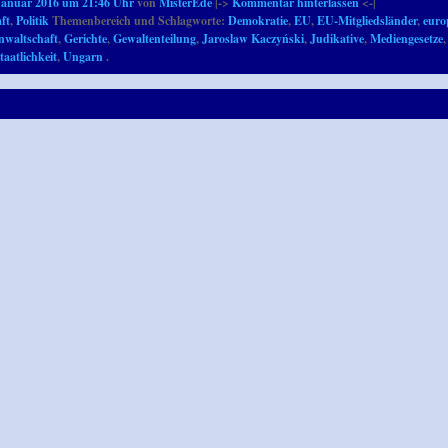
Januar 2016 um 21:46 Uhr
von
MisterEde
|->
Kommentar hinterlassen
<-|
ft
,
Politik
Themenbereich und Schlagworte:
Demokratie
,
EU
,
EU-Mitgliedsländer
,
euro
nwaltschaft
,
Gerichte
,
Gewaltenteilung
,
Jaroslaw Kaczyński
,
Judikative
,
Mediengesetze
taatlichkeit
,
Ungarn
.