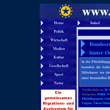
Home
linked
Politik
Wirtschaft
Bundesre
Medien
hinter O
Kultur
In der Flüchtlings
Gesellschaft
beendete die ital
Mittelmeer vor de
Sport
einer finanziellen
Natur
Veröffentlicht am
20. 
Kategorien:
Politik
Th
Flüchtlingsquote
,
Gri
Ungarn
,
Viktor Orbá