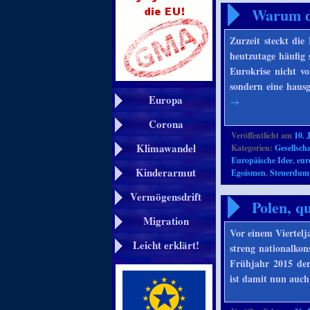
Warum di
Zurzeit steckt die
heutzutage häufig 
Eurokrise nicht vo
sondern eine haus
Europa
→
Corona
Veröffentlicht am
10. 
Klimawandel
Kategorien:
Gesellscha
Europäische Idee
,
eur
Kinderarmut
Egoismen
,
Steuerdum
Vermögensdrift
Polen, q
Migration
Vor einem Viertelj
Leicht erklärt!
streng nationalkon
Frühjahr 2015 der
ist damit nun auch