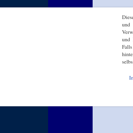
Dies
und 
Verw
und 
Fall
hint
selbs
I