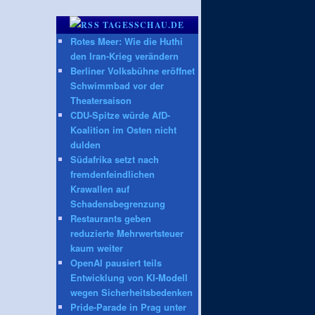
TAGESSCHAU.DE
Rotes Meer: Wie die Huthi
den Iran-Krieg verändern
Berliner Volksbühne eröffnet
Schwimmbad vor der
Theatersaison
CDU-Spitze würde AfD-
Koalition im Osten nicht
dulden
Südafrika setzt nach
fremdenfeindlichen
Krawallen auf
Schadensbegrenzung
Restaurants geben
reduzierte Mehrwertsteuer
kaum weiter
OpenAI pausiert teils
Entwicklung von KI-Modell
wegen Sicherheitsbedenken
Pride-Parade in Prag unter