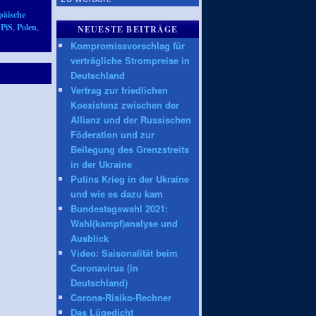
päische
,
PiS
,
Polen
,
NEUESTE BEITRÄGE
Kompromissvorschlag für
verträgliche Strompreise in
Deutschland
Vertrag zur friedlichen
Koexistenz zwischen der
Allianz und der Russischen
Föderation und zur
Beilegung des Grenzstreits
in der Ukraine
Putins Krieg in der Ukraine
und wie es dazu kam
Bundestagswahl 2021:
Wahl(kampf)analyse und
Ausblick
Video: Saisonalität beim
Coronavirus (in
Deutschland)
Corona-Risiko-Rechner
Das Lügedicht