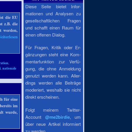
Diese Seite bietet Infor-
mationen und Analysen zu
ist die EU
gesellschaftlichen Fragen
t z.B. die
und schafft einen Raum für
ht worden,
einen offenen Dialog.
eiterlesen
Für Fragen, Kritik oder Er-
gänzungen steht eine Kom-
mentarfunktion zur Verfü-
ration
,
gung, die ohne Anmeldung
i
,
nationale
genutzt werden kann. Aller-
dings werden alle Beiträge
moderiert, weshalb sie nicht
direkt erscheinen.
h für eine
bereits im
Folgt meinem Twitter-
lt wurde,
Account
@me2birdie
, um
über neue Artikel informiert
zu werden.