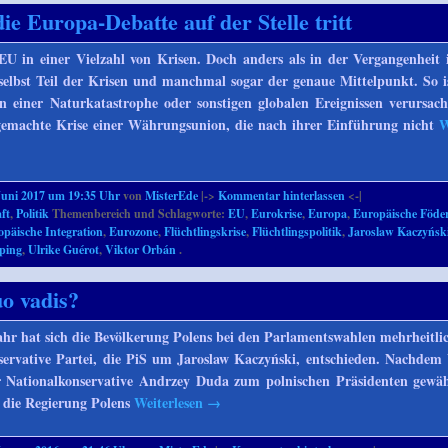
e Europa-Debatte auf der Stelle tritt
 EU in einer Vielzahl von Krisen. Doch anders als in der Vergangenheit 
selbst Teil der Krisen und manchmal sogar der genaue Mittelpunkt. So is
n einer Naturkatastrophe oder sonstigen globalen Ereignissen verursac
gemachte Krise einer Währungsunion, die nach ihrer Einführung nicht
W
Juni 2017 um 19:35 Uhr
von
MisterEde
|->
Kommentar hinterlassen
<-|
ft
,
Politik
Themenbereich und Schlagworte:
EU
,
Eurokrise
,
Europa
,
Europäische Föde
opäische Integration
,
Eurozone
,
Flüchtlingskrise
,
Flüchtlingspolitik
,
Jaroslaw Kaczyńsk
ping
,
Ulrike Guérot
,
Viktor Orbán
.
uo vadis?
ahr hat sich die Bevölkerung Polens bei den Parlamentswahlen mehrheitlic
servative Partei, die PiS um Jaroslaw Kaczyński, entschieden. Nachdem 
 Nationalkonservative Andrzey Duda zum polnischen Präsidenten gewäh
 die Regierung Polens
Weiterlesen
→