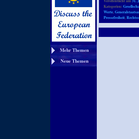
Veröffentlicht am
31. 
Kategorien:
Gesellscha
Werte
,
Generalstaatsa
Pressefreiheit
,
Rechtss
Mehr Themen
Neue Themen