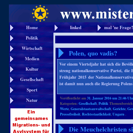
Home
linked
mal 'ne Frage
Politik
Wirtschaft
Polen, quo vadis?
Medien
Vor einem Vierteljahr hat sich die Bevö
Kultur
streng nationalkonservative Partei, di
Frühjahr 2015 der Nationalkonservati
Gesellschaft
ist damit nun auch die Regierung Polen
Sport
Veröffentlicht am
31. Januar 2016 um 21:46 Uh
Natur
Kategorien:
Gesellschaft
,
Politik
Themenbereich
Werte
,
Generalstaatsanwaltschaft
,
Gerichte
,
Gew
Pressefreiheit
,
Rechtsstaatlichkeit
,
Ungarn
.
Die Meuchelchristen si