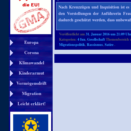
Nach Kreuzzügen und Inquisition ist es 
den Vorstellungen der Anführerin Fra
dadurch geschützt werden, dass unbewa
Veröffentlicht am
31. Januar 2016 um 21:09 Uh
Kategorien:
4 fun
,
Gesellschaft
Themenbereich 
Europa
Migrationspolitik
,
Rassismus
,
Satire
.
Corona
Klimawandel
Kinderarmut
Vermögensdrift
Migration
Leicht erklärt!