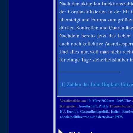
Nach den aktuellen Infektionszahle
der Corona-Infizierten in der EU 
übersteigt und Europa zum größten
dürften Kontrollen und Quarantäne
Nachdem bereits jetzt das Leben f
auch noch kollektive Ausreisesper
Und alles nur, weil man nicht rech
für einige Tage sicherheitshalber i
[1]
Zahlen der John Hopkins Univer
Veröffentlicht am
10. März 2020 um 13:08 Uhr
Kategorien:
Gesellschaft
,
Politik
Themenbereich
EU
,
Europa
,
Gesundheitspolitik
,
Italien
,
Pande
ede.de/politik/corona-infizierte-in-eu/8928
.
Artikelnavigation