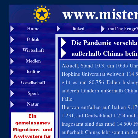
Home
linked
mal 'ne Frage
Politik
Die Pandemie verschlaf
Wirtschaft
außerhalb Chinas befin
Medien
Aktuell, Stand 10.3. um 10:35 Uh
Kultur
Hopkins Universität weltweit 114.
gibt es mit 80.756 Fällen bislan
Gesellschaft
anderen Ländern außerhalb Chinas
Sport
Fälle.
Natur
Hiervon entfallen auf Italien 9.
1.231, auf Deutschland 1.224 und
insgesamt sind das rund 14.500 F
außerhalb Chinas lebt somit in der