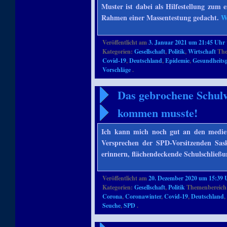
Muster ist dabei als Hilfestellung zum 
Rahmen einer Massentestung gedacht.
W
Veröffentlicht am
3. Januar 2021 um 21:45 Uhr
Kategorien:
Gesellschaft
,
Politik
,
Wirtschaft
The
Covid-19
,
Deutschland
,
Epidemie
,
Gesundheitsp
Vorschläge
.
Das gebrochene Schul
kommen musste!
Ich kann mich noch gut an den medie
Versprechen der SPD-Vorsitzenden Sas
erinnern, flächendeckende Schulschlie
Veröffentlicht am
20. Dezember 2020 um 15:39 
Kategorien:
Gesellschaft
,
Politik
Themenbereich
Corona
,
Coronawinter
,
Covid-19
,
Deutschland
Seuche
,
SPD
.