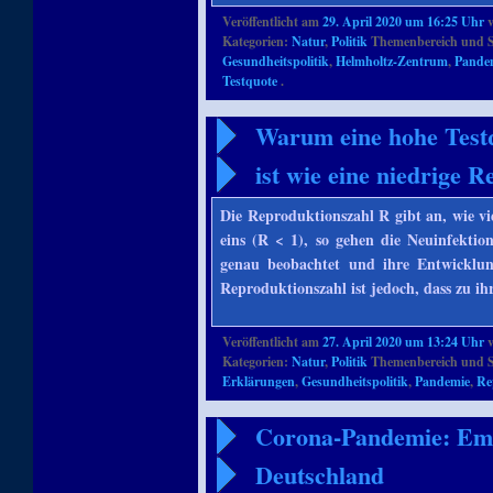
Veröffentlicht am
29. April 2020 um 16:25 Uhr
Kategorien:
Natur
,
Politik
Themenbereich und S
Gesundheitspolitik
,
Helmholtz-Zentrum
,
Pande
Testquote
.
Warum eine hohe Testq
ist wie eine niedrige 
Die Reproduktionszahl R gibt an, wie vie
eins (R < 1), so gehen die Neuinfektio
genau beobachtet und ihre Entwicklu
Reproduktionszahl ist jedoch, dass zu i
Veröffentlicht am
27. April 2020 um 13:24 Uhr
Kategorien:
Natur
,
Politik
Themenbereich und S
Erklärungen
,
Gesundheitspolitik
,
Pandemie
,
Re
Corona-Pandemie: Emp
Deutschland