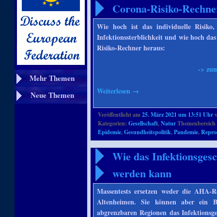
Corona-Risiko-Rechne
Wie hoch ist das individuelle Risiko,
Infektionssterblichkeit und wie hoch da
Risiko-Rechner heraus:
-> zu
Mehr Themen
Weiterlesen
→
Neue Themen
Veröffentlicht am
25. März 2021 um 13:51 Uhr
Kategorien:
Gesellschaft
,
Natur
Themenbereich 
Epidemie
,
Gesundheitspolitik
,
Pandemie
,
Repro
Wie das Infektionsgesc
werden kann
Massentests ersetzen weder die AHA-Re
Altenheimen. Sie können aber ein B
abgrenzbaren Regionen das Infektionsge