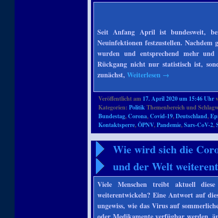
Seit Anfang April ist bundesweit, be
Neuinfektionen festzustellen. Nachdem g
wurden und entsprechend mehr und sch
Rückgang nicht nur statistisch ist, sond
zunächst,
Weiterlesen
→
Veröffentlicht am
17. April 2020 um 15:46 Uhr
Kategorien:
Politik
Themenbereich und Schlagw
Bundestag
,
Corona
,
Covid-19
,
Deutschland
,
Ep
Kontaktsperre
,
ÖPNV
,
Pandemie
,
Sars-CoV-2
,
Wie wird sich die Cor
und der Welt weiteren
Viele Menschen treibt aktuell die
weiterentwickeln? Eine Antwort auf die
ungewiss, wie das Virus auf sommerliche
oder Medikamente verfügbar werden, änd