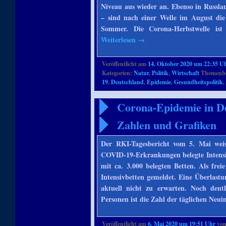
Niveau aus wieder an. Ebenso in Russla
– sind nach einer Welle im August die 
Sommer. Die Corona-Herbstwelle is
Weiterlesen
→
Veröffentlicht am
14. Oktober 2020 um 22:35 U
Kategorien:
Natur
,
Politik
,
Wirtschaft
Themenbe
19
,
Deutschland
,
Epidemie
,
Gesundheitspolitik
Corona-Epidemie in Deu
Zahlen und Grafiken
Der RKI-Tagesbericht vom 5. Mai weis
COVID-19-Erkrankungen belegte Intensiv
mit ca. 3.000 belegten Betten. Als fre
Intensivbetten gemeldet. Eine Überlast
aktuell nicht zu erwarten. Noch deutl
Personen ist die Zahl der täglichen Neu
Veröffentlicht am
6. Mai 2020 um 19:51 Uhr
vo