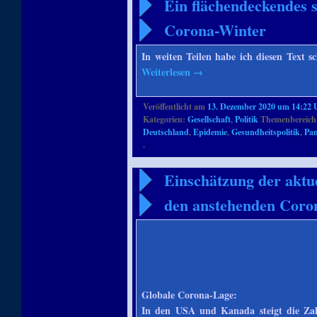
Ein flächendeckendes 
Corona-Winter
In weiten Teilen habe ich diesen Text sc
Weiterlesen
→
Veröffentlicht am
13. Dezember 2020 um 14:22 
Kategorien:
Gesellschaft
,
Politik
Themenbereich
Deutschland
,
Epidemie
,
Gesundheitspolitik
,
Pa
.
Einschätzung der aktue
den anstehenden Coro
Globale Corona-Lage:
In den USA und Kanada steigt die Zah