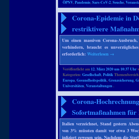
ÖPNV
,
Pandemie
,
Sars-CoV-2
,
Seuche
,
Veranst
Corona-Epidemie in De
restriktivere Maßnah
Um einen massiven Corona-Ausbruch, w
verhindern, braucht es unverzügliche
erforderlich:
Weiterlesen
→
Veröffentlicht am
12. März 2020 um 10:37 Uhr
Kategorien:
Gesellschaft
,
Politik
Themenbereich
Europa
,
Gesundheitspolitik
,
Grenzsicherung
,
G
Universitäten
,
Veranstaltungen
.
Corona-Hochrechnung 
Sofortmaßnahmen für 
Italien verzeichnet, Stand gestern Aben
von 3% müssten damit vor etwa 3 Woch
infiziert gewesen sein. Nachdem die Sterb