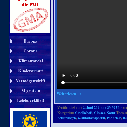
Europa
Corona
Klimawandel
Kinderarmut
Vermögensdrift
Migration
Weiterlesen
→
Leicht erklärt!
Veröffentlicht am
2. Juni 2021 um 23:39 Uhr
vo
Kategorien:
Gesellschaft
,
Glossar
,
Natur
Themen
Erklärungen
,
Gesundheitspolitik
,
Pandemie
,
Re