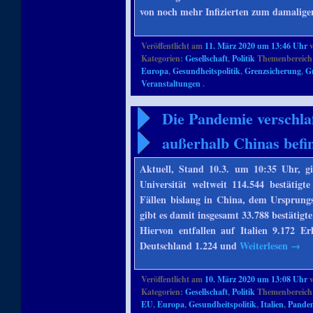
von noch mehr Infizierten zum damalige
Veröffentlicht am
11. März 2020 um 13:46 Uhr
Kategorien:
Gesellschaft
,
Politik
Themenbereich
Europa
,
Gesundheitspolitik
,
Grenzsicherung
,
G
Veranstaltungen
.
Die Pandemie verschlaf
außerhalb Chinas befin
Aktuell, Stand 10.3. um 10:35 Uhr, 
Universität weltweit 114.544 bestätigt
Fällen bislang in China, dem Ursprung
gibt es damit insgesamt 33.788 bestätigt
Hiervon entfallen auf Italien 9.172 E
Deutschland 1.224 und
Weiterlesen
→
Veröffentlicht am
10. März 2020 um 13:08 Uhr
Kategorien:
Gesellschaft
,
Politik
Themenbereich
EU
,
Europa
,
Gesundheitspolitik
,
Italien
,
Pande