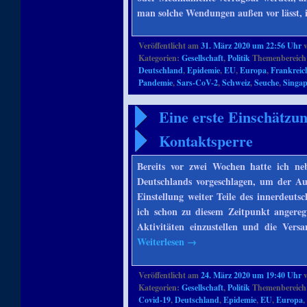
man solche Wendungen außen vor lässt, i
Veröffentlicht am
31. März 2020 um 22:56 Uhr
Kategorien:
Gesellschaft
,
Politik
Themenbereich
Deutschland
,
Epidemie
,
EU
,
Europa
,
Frankreic
Pandemie
,
Sars-CoV-2
,
Schweiz
,
Seuche
,
Singa
Eine erste Einschätzu
Kontaktsperre
Bereits vor zwei Wochen hatte ich n
Deutschlands vorgeschlagen, um der Au
Einstellung weiter Teile des innerdeuts
ich schon zu diesem Zeitpunkt angeregt
Aktivitäten einzustellen und die Vers
Weiterlesen
→
Veröffentlicht am
24. März 2020 um 19:40 Uhr
Kategorien:
Gesellschaft
,
Politik
Themenbereich
Covid-19
,
Deutschland
,
Epidemie
,
EU
,
Europa