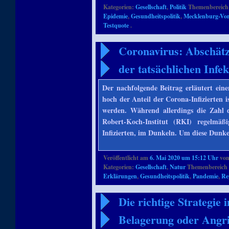
Kategorien:
Gesellschaft
,
Politik
Themenbereich
Epidemie
,
Gesundheitspolitik
,
Mecklenburg-V
Testquote
.
Coronavirus: Abschätz
der tatsächlichen Infe
Der nachfolgende Beitrag erläutert ein
hoch der Anteil der Corona-Infizierten i
werden. Während allerdings die Zahl d
Robert-Koch-Institut (RKI) regelmäßi
Infizierten, im Dunkeln. Um diese Dunke
Veröffentlicht am
6. Mai 2020 um 15:12 Uhr
vo
Kategorien:
Gesellschaft
,
Natur
Themenbereich 
Erklärungen
,
Gesundheitspolitik
,
Pandemie
,
Re
Die richtige Strategi
Belagerung oder Angri