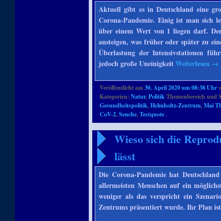
Aktuell gibt es in Deutschland eine gr
Corona-Pandemie. Einig ist man sich le
über einem Wert von 1 liegen darf. Den
ansteigen, was früher oder später zu e
Überlastung der Intensivstationen füh
jedoch große Uneinigkeit
Weiterlesen
→
Veröffentlicht am
30. April 2020 um 08:38 Uhr
Kategorien:
Natur
,
Politik
Themenbereich und S
Gesundheitspolitik
,
Helmholtz-Zentrum
,
Mai T
CoV-2
,
Seuche
,
Testquote
.
Wieso sich die Reprodu
lässt
Die Corona-Pandemie hat Deutschland vo
allermeisten Menschen auf ein möglichs
weniger als das verspricht ein Szenar
Zentrums präsentiert wurde. Ihr Plan is