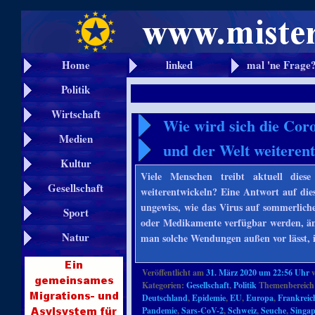
Home
linked
mal 'ne Frage
Politik
Wirtschaft
Wie wird sich die Cor
Medien
und der Welt weiteren
Kultur
Viele Menschen treibt aktuell die
Gesellschaft
weiterentwickeln? Eine Antwort auf die
ungewiss, wie das Virus auf sommerliche
Sport
oder Medikamente verfügbar werden, änd
Natur
man solche Wendungen außen vor lässt, i
Veröffentlicht am
31. März 2020 um 22:56 Uhr
Kategorien:
Gesellschaft
,
Politik
Themenbereich
Deutschland
,
Epidemie
,
EU
,
Europa
,
Frankreic
Pandemie
,
Sars-CoV-2
,
Schweiz
,
Seuche
,
Singa