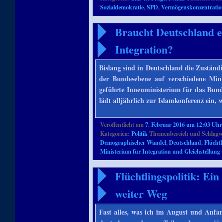
Sozialdemokratie
,
SPD
,
Vermögenskonzentrati
Braucht Deutschland e
Integration?
Bislang sind in Deutschland die Zuständig
der Bundesebene auf verschiedene Mini
geführte Innenministerium für das Bun
lädt alljährlich zur Islamkonferenz ein
Veröffentlicht am
7. Februar 2016 um 12:03 Uh
Kategorien:
Politik
Themenbereich und Schlagw
Demographischer Wandel
,
Deutschland
,
Flüchtl
Ministerium für Integration und Gleichstellung
Flüchtlingspolitik: Ein
weiter Weg
Fast alles, was ich im August und Anfan