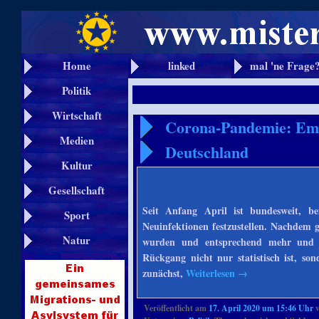
Home
linked
mal 'ne Frage
Politik
Wirtschaft
Corona-Pandemie: Emp
Medien
Deutschland
Kultur
Gesellschaft
Seit Anfang April ist bundesweit, be
Sport
Neuinfektionen festzustellen. Nachdem g
Natur
wurden und entsprechend mehr und sch
Rückgang nicht nur statistisch ist, sond
zunächst,
Weiterlesen
→
Veröffentlicht am
17. April 2020 um 15:46 Uhr