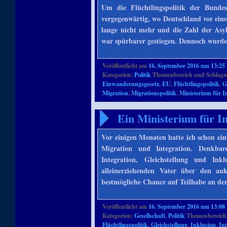
Um die Flüchtlingspolitik der Bunde
vergegenwärtig, wo Deutschland vor ein
lange nicht mehr und die Zahl der Asy
war spürbarer gestiegen. Dennoch wurd
Veröffentlicht am
16. September 2016 um 13:25
Kategorien:
Politik
Themenbereich und Schlagw
Einwanderungsgesetz
,
EU
,
Flüchtlingspolitik
,
G
Migration
,
Migrationspolitik
,
Ministerium für I
Ein Ministerium für In
Vor einigen Monaten hatte ich schon ei
Migration und Integration. Denkbar
Integration, Gleichstellung und In
alleinerziehenden Vater über den an
bestmögliche Chance auf Teilhabe an de
Veröffentlicht am
16. September 2016 um 13:08
Kategorien:
Gesellschaft
,
Politik
Themenbereich
Flüchtlingspolitik
,
Gleichstellung
,
Inklusion
,
Int