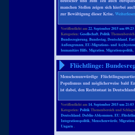
deutscher und zum Teil auch europäi
manchen Stellen zeigen sich hierbei auch
zur Bewältigung dieser Krise.
Weiterles
Veröffentlicht am
22. September 2015 um 09:23
Kategorien:
Gesellschaft
,
Politik
Themenbereich
Bundesregierung
,
Bundestag
,
Deutschland
,
Ent
Außengrenzen
,
EU-Migrations- und Asylsyste
humanitäre Hilfe
,
Migration
,
Migrationspolitik
,
Flüchtlinge: Bundesreg
Menschenunwürdige Flüchtlingsquart
Populismus und möglicherweise bald Ent
ist dabei, den Rechtsstaat in Deutschlan
Veröffentlicht am
14. September 2015 um 21:03
Kategorien:
Politik
Themenbereich und Schlagw
Deutschland
,
Dublin-Abkommen
,
EU
,
Flüchtli
Integrationspolitik
,
Menschenwürde
,
Migration
Ungarn
.