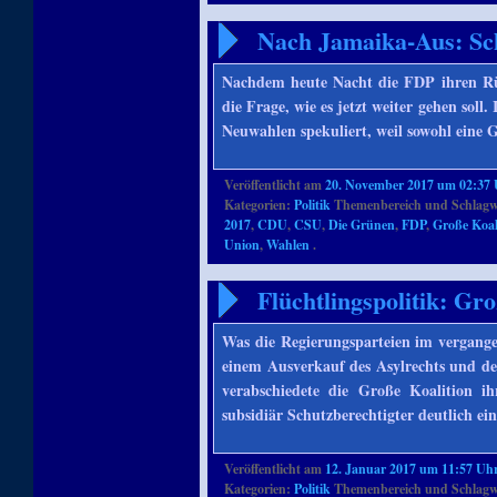
Nach Jamaika-Aus: Sc
Nachdem heute Nacht die FDP ihren Rüc
die Frage, wie es jetzt weiter gehen sol
Neuwahlen spekuliert, weil sowohl eine 
Veröffentlicht am
20. November 2017 um 02:37
Kategorien:
Politik
Themenbereich und Schlagw
2017
,
CDU
,
CSU
,
Die Grünen
,
FDP
,
Große Koal
Union
,
Wahlen
.
Flüchtlingspolitik: Gr
Was die Regierungsparteien im vergange
einem Ausverkauf des Asylrechts und des
verabschiedete die Große Koalition i
subsidiär Schutzberechtigter deutlich ei
Veröffentlicht am
12. Januar 2017 um 11:57 Uh
Kategorien:
Politik
Themenbereich und Schlagw