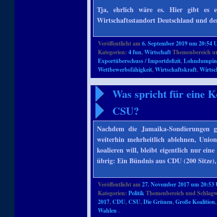
Tja, ehrlich wäre es. Hier gibt es
Wirtschaftsstandort Deutschland und d
Veröffentlicht am
6. September 2019 um 20:54 
Kategorien:
4 fun
,
Wirtschaft
Themenbereich u
Exportüberschuss / Importdefizit
,
Lohndumpin
Wettbewerbsfähigkeit
,
Wirtschaftskraft
,
Wirtsc
Was spricht für eine K
CSU?
Nachdem die Jamaika-Sondierungen ges
weiterhin mehrheitlich ablehnen, Uni
koalieren will, bleibt eigentlich nur ein
übrig: Ein Bündnis aus CDU (200 Sitze),
Veröffentlicht am
27. November 2017 um 20:53
Kategorien:
Politik
Themenbereich und Schlagw
2017
,
CDU
,
CSU
,
Die Grünen
,
Große Koalition
Wahlen
.