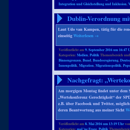
Integration und Gleichstellung und Inklusion
,
V
Dublin-Verordnung mitt
Laut Udo van Kampen, tätig für die ren
einseitig
Weiterlesen
→
Veröffentlicht am
9. September 2016 um 16:47 
Kategorien:
Medien
,
Politik
Themenbereich und
Binnengrenzen
,
Bund
,
Bundesregierung
,
Deuts
Innenpolitik
,
Migration
,
Migrationspolitik
,
Pop
Nachgefragt: „Werteko
Am morgigen Montag findet unter dem St
„Wertekonferenz Gerechtigkeit“ der SPD
z.B. über Facebook und Twitter, möglich 
deren Beantwortung aus meiner Sicht
We
Veröffentlicht am
8. Mai 2016 um 13:19 Uhr
vo
Kategorien:
mal 'ne Frage
,
Politik
Themenbereic