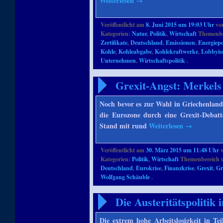
Weiterlesen
→
Veröffentlicht am
8. Juni 2015 um 19:03 Uhr
vo
Kategorien:
Natur
,
Politik
,
Wirtschaft
Themenbe
Zertifikate
,
Deutschland
,
Emissionen
,
Energiepo
Kohle
,
Kohleabgabe
,
Kohlekraftwerke
,
Lobbyi
Unternehmen
,
Wirtschaftspolitik
.
Grexit-Angst: Merkels
Noch bevor es zur Wahl in Griechenland
die Eurozone durch eine Grexit-Debatt
Stand mit rund
Weiterlesen
→
Veröffentlicht am
30. März 2015 um 11:48 Uhr
Kategorien:
Politik
,
Wirtschaft
Themenbereich 
Deutschland
,
Eurokrise
,
Finanzkrise
,
Grexit
,
Gr
Wolfgang Schäuble
.
Die Austeritätspolitik 
Die extrem hohe Arbeitslosigkeit in Te