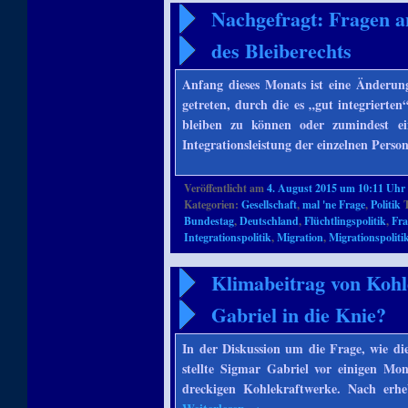
Nachgefragt: Fragen 
des Bleiberechts
Anfang dieses Monats ist eine Änderung
getreten, durch die es „gut integrierten
bleiben zu können oder zumindest e
Integrationsleistung der einzelnen Pers
Veröffentlicht am
4. August 2015 um 10:11 Uhr
Kategorien:
Gesellschaft
,
mal 'ne Frage
,
Politik
T
Bundestag
,
Deutschland
,
Flüchtlingspolitik
,
Fr
Integrationspolitik
,
Migration
,
Migrationspoliti
Klimabeitrag von Koh
Gabriel in die Knie?
In der Diskussion um die Frage, wie d
stellte Sigmar Gabriel vor einigen Mo
dreckigen Kohlekraftwerke. Nach erh