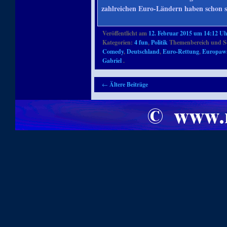
zahlreichen Euro-Ländern haben schon se
Veröffentlicht am
12. Februar 2015 um 14:12 U
Kategorien:
4 fun
,
Politik
Themenbereich und S
Comedy
,
Deutschland
,
Euro-Rettung
,
Europawa
Gabriel
.
Artikelnavigation
←
Ältere Beiträge