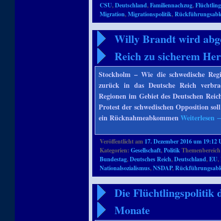
CSU
,
Deutschland
,
Familiennachzug
,
Flüchtling
Migration
,
Migrationspolitik
,
Rückführungsab
Willy Brandt wird abg
Reich zu sicherem Her
Stockholm – Wie die schwedische Regier
zurück in das Deutsche Reich verbra
Regionen im Gebiet des Deutschen Reich
Protest der schwedischen Opposition so
ein Rücknahmeabkommen
Weiterlesen
Veröffentlicht am
17. Dezember 2016 um 19:12 
Kategorien:
Gesellschaft
,
Politik
Themenbereich
Bundestag
,
Deutsches Reich
,
Deutschland
,
EU
,
Nationalsozialismus
,
NSDAP
,
Rückführungsa
Die Flüchtlingspolitik
Monate