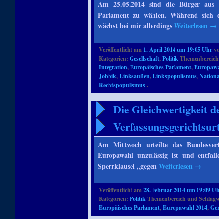
Am 25.05.2014 sind die Bürger aus 
Parlament zu wählen. Während sich d
wächst bei mir allerdings
Weiterlesen
→
Veröffentlicht am
1. April 2014 um 19:05 Uhr
v
Kategorien:
Gesellschaft
,
Politik
Themenbereich
Integration
,
Europäisches Parlament
,
Europawa
Jobbik
,
Linksaußen
,
Linkspopulismus
,
Nationa
Rechtspopulismus
.
Die Gleichwertigkeit 
Verfassungsgerichtsur
Am Mittwoch urteilte das Bundesverf
Europawahl unzulässig ist und entfal
Sperrklausel „gegen
Weiterlesen
→
Veröffentlicht am
28. Februar 2014 um 19:09 U
Kategorien:
Politik
Themenbereich und Schlagw
Europäisches Parlament
,
Europawahl 2014
,
Ger