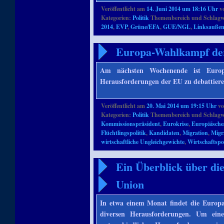
Veröffentlicht am
14. Juni 2014 um 18:16 Uhr
v
Kategorien:
Politik
Themenbereich und Schlagw
2014
,
EVP
,
Grüne/EFA
,
GUE/NGL
,
Linksauße
Europa-Wahlkampf de
Am nächsten Wochenende ist Europ
Herausforderungen der EU zu debattier
Veröffentlicht am
20. Mai 2014 um 19:15 Uhr
v
Kategorien:
Politik
Themenbereich und Schlagw
Kommissionspräsident
,
Eurokrise
,
Europäische
Flüchtlingspolitik
,
Kandidaten
,
Migration
,
Migr
wirtschaftliche Ungleichgewichte
,
Wirtschaftspol
Ein Überblick über di
Union
In etwa einem Monat findet die Europa
diversen Herausforderungen. Um ein