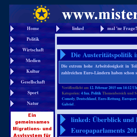
Home
linked
mal 'ne Frage
Politik
Wirtschaft
Die Austeritätspolitik 
Medien
Die extrem hohe Arbeitslosigkeit in Te
Kultur
zahlreichen Euro-Ländern haben schon se
Gesellschaft
Veröffentlicht am
12. Februar 2015 um 14:12 U
Sport
Kategorien:
4 fun
,
Politik
Themenbereich und S
Comedy
,
Deutschland
,
Euro-Rettung
,
Europawa
Natur
Gabriel
.
linked: Überblick und 
Europaparlaments 20