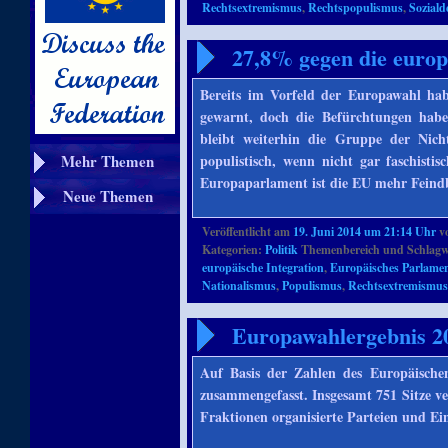
Rechtsextremismus
,
Rechtspopulismus
,
Soziald
27,8% gegen die europ
Bereits im Vorfeld der Europawahl ha
gewarnt, doch die Befürchtungen habe
bleibt weiterhin die Gruppe der Nich
Mehr Themen
populistisch, wenn nicht gar faschist
Europaparlament ist die EU mehr Feindb
Neue Themen
Veröffentlicht am
19. Juni 2014 um 21:14 Uhr
v
Kategorien:
Politik
Themenbereich und Schlagw
europäische Integration
,
Europäisches Parlame
Nationalismus
,
Populismus
,
Rechtsextremismu
Europawahlergebnis 20
Auf Basis der Zahlen des Europäische
zusammengefasst. Insgesamt 751 Sitze ver
Fraktionen organisierte Parteien und Ei