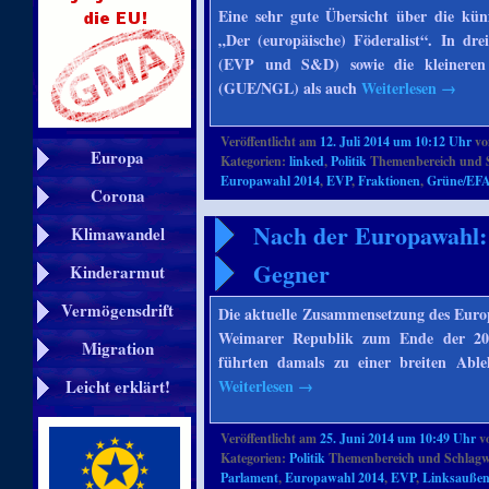
Eine sehr gute Übersicht über die künf
„Der (europäische) Föderalist“. In dr
(EVP und S&D) sowie die kleineren
(GUE/NGL) als auch
Weiterlesen
→
Veröffentlicht am
12. Juli 2014 um 10:12 Uhr
v
Europa
Kategorien:
linked
,
Politik
Themenbereich und 
Europawahl 2014
,
EVP
,
Fraktionen
,
Grüne/EF
Corona
Nach der Europawahl: 
Klimawandel
Gegner
Kinderarmut
Vermögensdrift
Die aktuelle Zusammensetzung des Europ
Weimarer Republik zum Ende der 20e
Migration
führten damals zu einer breiten Ab
Weiterlesen
→
Leicht erklärt!
Veröffentlicht am
25. Juni 2014 um 10:49 Uhr
v
Kategorien:
Politik
Themenbereich und Schlagw
Parlament
,
Europawahl 2014
,
EVP
,
Linksauße