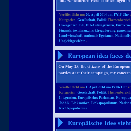
unterschiedlichen Herausforderungen in
Veröffentlicht am
20. April 2014 um 17:15 Uhr
Kategorien:
Gesellschaft
,
Politik
Themenbereich
Divergenzen
,
EU
,
EU-Außengrenzen
,
Eurokrise
Finanzkrise
,
Finanzmarktregulierung
,
gemeinsa
Landwirtschaft
,
nationale Egoismen
,
Nationali
Ungleichgewichte
.
European idea faces de
On May 25, the citizens of the European 
parties start their campaign, my concern 
Veröffentlicht am
1. April 2014 um 19:06 Uhr
v
Kategorien:
Gesellschaft
,
Politik
Themenbereich
Integration
,
Europäisches Parlament
,
Europawa
Jobbik
,
Linksaußen
,
Linkspopulismus
,
Nationa
Rechtspopulismus
.
Europäische Idee steh