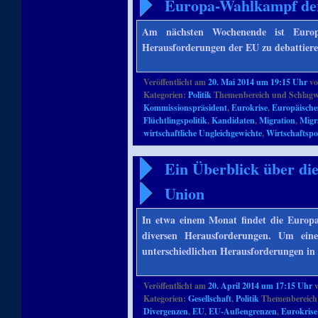
Europa-Wahlkampf de
Am nächsten Wochenende ist Europ
Herausforderungen der EU zu debattier
Veröffentlicht am
20. Mai 2014 um 19:15 Uhr
v
Kategorien:
Politik
Themenbereich und Schlagw
Kommissionspräsident
,
Eurokrise
,
Europäische
Flüchtlingspolitik
,
Kandidaten
,
Migration
,
Migr
wirtschaftliche Ungleichgewichte
,
Wirtschaftspol
Ein Überblick über di
Union
In etwa einem Monat findet die Europa
diversen Herausforderungen. Um ein
unterschiedlichen Herausforderungen in
Veröffentlicht am
20. April 2014 um 17:15 Uhr
Kategorien:
Gesellschaft
,
Politik
Themenbereich
Divergenzen
,
EU
,
EU-Außengrenzen
,
Eurokrise