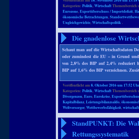
Veröffentlicht am
18. November 2016 um 15:18
Kategorien:
Politik
,
Wirtschaft
Themenbereich 
Eurozone
,
Exportüberschuss / Importdefizit
,
Ha
ökonomische Betrachtungen
,
Standortwettbew
Ungleichgewichte
,
Wirtschaftspolitik
.
Die gnadenlose Wirtsc
Schaut man auf die Wirtschaftsdaten De
oder zumindest die EU – in Grund und
von 2,8% des BIP auf 2,4% reduziert 
BIP auf 1,6% des BIP verzeichnen. Zusä
Veröffentlicht am
8. Oktober 2016 um 17:52 Uh
Kategorien:
Politik
,
Wirtschaft
Themenbereich 
Divergenzen
,
Euro
,
Eurokrise
,
Exportüberschuss
Kapitalbilanz
,
Leistungsbilanzsaldo
,
ökonomisc
Weltversorger
,
Wettbewerbsfähigkeit
,
wirtschaf
StandPUNKT: Die Wahr
Rettungssystematik