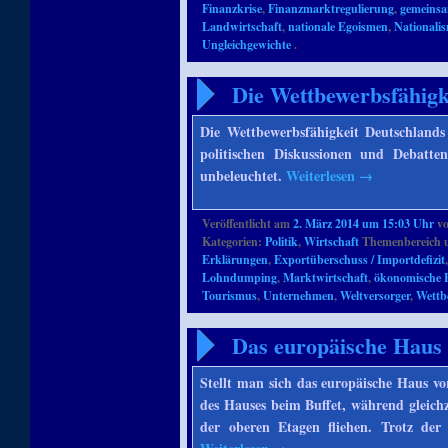
Finanzkrise
,
Finanzmarktregulierung
,
gemeinsa
Landwirtschaft
,
nationale Egoismen
,
Nationali
Ungleichgewichte
.
Die Wettbewerbsfähigk
Die Wettbewerbsfähigkeit Deutschlands 
politischen Diskussionen und Debatte
unbeleuchtet.
Weiterlesen
→
Veröffentlicht am
2. März 2014 um 15:03 Uhr
v
Kategorien:
Politik
,
Wirtschaft
Themenbereich 
Erklärungen
,
Exportüberschuss / Importdefizit
Lohndumping
,
Marktwirtschaft
,
ökonomische 
Tourismus
,
Unternehmen
,
Weltversorger
,
Wettb
Das europäische Haus
Stellt man sich das europäische Haus vo
des Hauses beim Buffet, während gleic
der oberen Etagen fliehen. Trotz der 