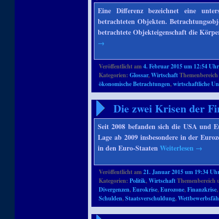
Eine Differenz bezeichnet eine unter
betrachteten Objekten. Betrachtungsobj
betrachtete Objekteigenschaft die Körpe
→
Veröffentlicht am
4. Februar 2015 um 12:54 Uh
Kategorien:
Glossar
,
Wirtschaft
Themenbereich 
ökonomische Betrachtungen
,
wirtschaftliche U
Die zwei Krisen der Fi
Seit 2008 befanden sich die USA und Eu
Lage ab 2009 insbesondere in der Euroz
in den Euro-Staaten
Weiterlesen
→
Veröffentlicht am
21. Januar 2015 um 19:34 Uh
Kategorien:
Politik
,
Wirtschaft
Themenbereich 
Divergenzen
,
Eurokrise
,
Eurozone
,
Finanzkrise
Schulden
,
Staatsverschuldung
,
Wettbewerbsfäh