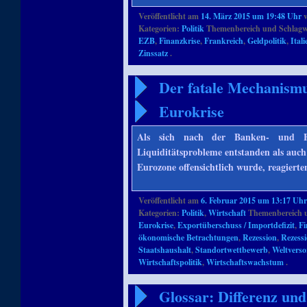
Veröffentlicht am
14. März 2015 um 19:48 Uhr
Kategorien:
Politik
Themenbereich und Schlagw
EZB
,
Finanzkrise
,
Frankreich
,
Geldpolitik
,
Itali
Zinssatz
.
Der fatale Mechanismus
Eurokrise
Als sich nach der Banken- und Fi
Liquiditätsprobleme entstanden als auc
Eurozone offensichtlich wurde, reagiert
Veröffentlicht am
6. Februar 2015 um 13:17 Uh
Kategorien:
Politik
,
Wirtschaft
Themenbereich 
Eurokrise
,
Exportüberschuss / Importdefizit
,
Fi
ökonomische Betrachtungen
,
Rezession
,
Rezessi
Staatshaushalt
,
Standortwettbewerb
,
Weltverso
Wirtschaftspolitik
,
Wirtschaftswachstum
.
Glossar: Differenz un