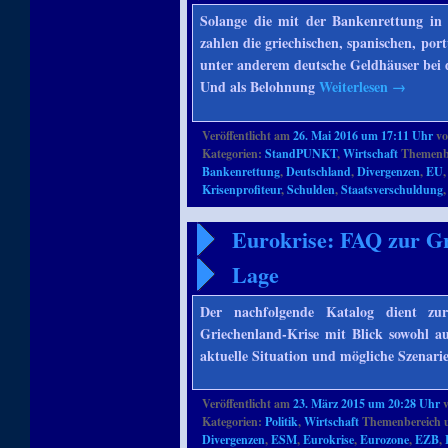
Solange die mit der Bankenrettung in 
zahlen die griechischen, spanischen, por
unter anderem deutsche Geldhäuser bei 
Und als Belohnung
Weiterlesen
→
Veröffentlicht am
26. Mai 2016 um 17:11 Uhr
v
Kategorien:
StandPUNKT
,
Wirtschaft
Themenbe
Bankenrettung
,
Deutschland
,
Divergenzen
,
EU
Krisenprofiteur
,
Schulden
,
Staatsverschuldung
Eurokrise: FAQ zur Gr
Lage
Der nachfolgende Katalog dient z
Griechenland-Krise mit Blick sowohl au
aktuelle Situation und mögliche Szenari
Veröffentlicht am
23. März 2015 um 20:28 Uhr
Kategorien:
Politik
,
Wirtschaft
Themenbereich 
Divergenzen
,
ESM
,
Eurokrise
,
Eurozone
,
EZB
,