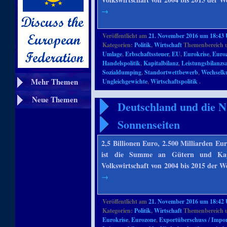
→
Veröffentlicht am
21. November 2016 um 18:43
Kategorien:
Politik
,
Wirtschaft
Themenbereich 
Umlage
,
Erbschaftssteuer
,
EU
,
Eurokrise
,
Euro
Handelspolitik
,
Kapitalbilanz
,
Leistungsbilanzs
Sozialdumping
,
Standortwettbewerb
,
Wechselk
Mehr Themen
Ungleichgewichte
,
Wirtschaftspolitik
.
Neue Themen
Deutschland und die N
Sonnenseiten
2,5 Billionen Euro, 2.500 Milliarden Eu
ist die Summe an Gütern und Kapi
Volkswirtschaft von 2004 bis 2015 der 
→
Veröffentlicht am
21. November 2016 um 18:42
Kategorien:
Politik
,
Wirtschaft
Themenbereich 
Eurokrise
,
Eurozone
,
Exportüberschuss / Import