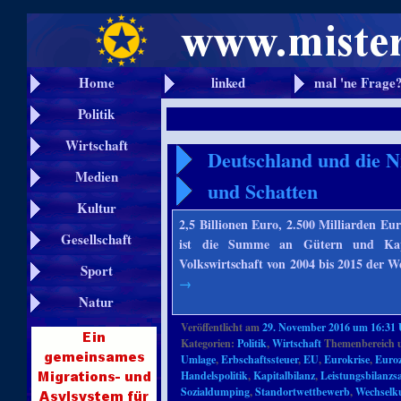
Home
linked
mal 'ne Frage
Politik
Wirtschaft
Deutschland und die N
Medien
und Schatten
Kultur
2,5 Billionen Euro, 2.500 Milliarden Eu
Gesellschaft
ist die Summe an Gütern und Kapi
Volkswirtschaft von 2004 bis 2015 der 
Sport
→
Natur
Veröffentlicht am
29. November 2016 um 16:31
Kategorien:
Politik
,
Wirtschaft
Themenbereich 
Umlage
,
Erbschaftssteuer
,
EU
,
Eurokrise
,
Euro
Handelspolitik
,
Kapitalbilanz
,
Leistungsbilanzs
Sozialdumping
,
Standortwettbewerb
,
Wechselk