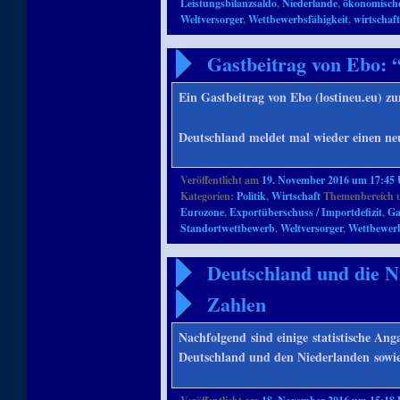
Leistungsbilanzsaldo
,
Niederlande
,
ökonomisch
Weltversorger
,
Wettbewerbsfähigkeit
,
wirtschaf
Gastbeitrag von Ebo: 
Ein Gastbeitrag von Ebo (lostineu.eu) z
Deutschland meldet mal wieder einen ne
Veröffentlicht am
19. November 2016 um 17:45
Kategorien:
Politik
,
Wirtschaft
Themenbereich 
Eurozone
,
Exportüberschuss / Importdefizit
,
Ga
Standortwettbewerb
,
Weltversorger
,
Wettbewerb
Deutschland und die N
Zahlen
Nachfolgend sind einige statistische A
Deutschland und den Niederlanden sowie