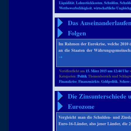
Liquidität
,
Lohnstückkosten
,
Schulden
,
Schuld
Wettbewerbsfähigkeit
,
wirtschaftliche Ungleich
Das Auseinanderlaufen
Folgen
Im Rahmen der Eurokrise, welche 2010 di
an die Staaten der Währungsgemeinscha
→
Veröffentlicht am
15. März 2015 um 12:44 Uhr
Kategorien:
Politik
Themenbereich und Schlagw
Finanzkrise
,
Finanzmärkte
,
Geldpolitik
,
Schere
Die Zinsunterschiede u
Eurozone
Vergleicht man die Schulden- und Zinsl
Euro-16-Länder, also jener Länder, die 