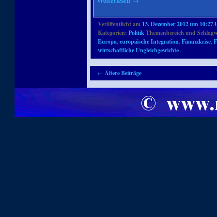
Weiterlesen
→
Veröffentlicht am
13. Dezember 2012 um 10:27 
Kategorien:
Politik
Themenbereich und Schlagw
Europa
,
europäische Integration
,
Finanzkrise
,
F
wirtschaftliche Ungleichgewichte
.
Artikelnavigation
←
Ältere Beiträge