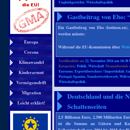
Ungleichgewichte
,
Wirtschaftspolitik
.
Gastbeitrag von Ebo: 
Ein Gastbeitrag von Ebo (lostineu.eu),
werden müsste:
Europa
Während die EU-Kommission über
Weit
Corona
Veröffentlicht am
22. November 2016 um 18:38
Klimawandel
Kategorien:
Politik
,
Wirtschaft
Themenbereich 
Eurozone
,
Exportüberschuss / Importdefizit
,
Ga
Kinderarmut
Portugal
,
Spanien
,
Standortwettbewerb
,
Weltve
Vermögensdrift
Wirtschaftspolitik
.
Migration
Deutschland und die N
Leicht erklärt!
Schattenseiten
2,5 Billionen Euro, 2.500 Milliarden Eu
ist die Summe an Gütern und Kapi
Volkswirtschaft von 2004 bis 2015 der 