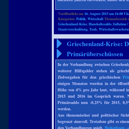
Veröffentlicht am
16. August 2015 um 16:00 Uh
Kategorien:
Politik
,
Wirtschaft
Themenbereich 
Griechenland-Krise
,
Haushaltssaldo
,
Inflation /
Staatsverschuldung
,
Tools
,
Wirtschaftswachst
Griechenland-Krise: D
Primärüberschüssen
In der Verhandlung zwischen Griechenl
weiterer Hilfsgelder stehen als griec
Zielvorgaben für den griechischen
Pri
einigen Monaten wurden in der öffent
Höhe von 4% pro Jahr laut, während i
2015 und 2016 im Gespräch waren. 
Primärsaldo nun -0,25% für 2015, 0,5
werden.
Aus ökonomischer und politischer Sicht
begrenzt sinnvoll. Trotzdem gibt es ein
den Verhandlungen spielt.
Weiterlesen