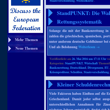
Staatsverschuldung
,
Wechselkurse
.
StandPUNKT: Die Wahr
Rettungssystematik
Solange die mit der Bankenrettung in 
zahlen die griechischen, spanischen, por
Mehr Themen
unter anderem deutsche Geldhäuser bei 
Und als Belohnung
Weiterlesen
→
Neue Themen
Veröffentlicht am
26. Mai 2016 um 17:11 Uhr
v
Kategorien:
StandPUNKT
,
Wirtschaft
Themenbe
Bankenrettung
,
Deutschland
,
Divergenzen
,
EU
Krisenprofiteur
,
Schulden
,
Staatsverschuldung
Kleiner Schuldenrechn
Viele Faktoren haben Einfluss auf die E
Griechenland. Damit jeder selbst auspr
unterschiedlichen Annahmen für Zins
nächsten Jahren entwickelt, findet sich h