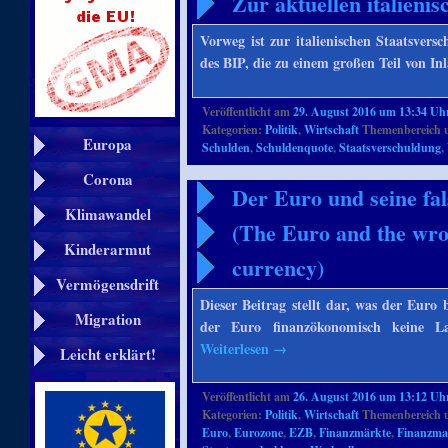
Zur aktuellen italieni
Vorweg ist zur italienischen Staatsver
des BIP, die zu einem großen Teil von I
Veröffentlicht am
29. August 2016 um 13:34 Uh
Kategorien:
Politik
,
Wirtschaft
Themenbereich 
Europa
Schulden
,
Schuldenquote
,
Staatsverschuldung
,
Corona
Der Euro und seine fa
Klimawandel
(The Euro and the wron
Kinderarmut
currency)
Vermögensdrift
Dieser Beitrag stellt dar, was der Eur
Migration
der Euro finanzökonomisch keine La
Weiterlesen
→
Leicht erklärt!
Veröffentlicht am
26. August 2016 um 13:12 Uh
Kategorien:
Politik
,
Wirtschaft
Themenbereich 
Euro
,
Eurozone
,
EZB
,
Finanzmärkte
,
Finanzma