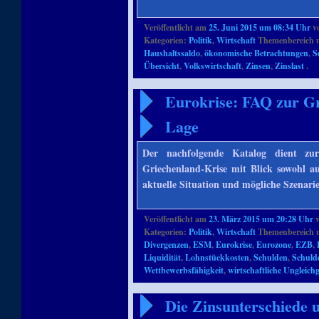
Veröffentlicht am
25. Juni 2015 um 08:34 Uhr
v
Kategorien:
Politik
,
Wirtschaft
Themenbereich 
Haushaltssaldo
,
ökonomische Betrachtungen
,
S
Übersicht
,
Volkswirtschaft
,
Zinsen
,
Zinslast
.
Eurokrise: FAQ zur Gr
Lage
Der nachfolgende Katalog dient z
Griechenland-Krise mit Blick sowohl au
aktuelle Situation und mögliche Szenari
Veröffentlicht am
23. März 2015 um 20:28 Uhr
Kategorien:
Politik
,
Wirtschaft
Themenbereich 
Divergenzen
,
ESM
,
Eurokrise
,
Eurozone
,
EZB
,
Liquidität
,
Lohnstückkosten
,
Schulden
,
Schuld
Wettbewerbsfähigkeit
,
wirtschaftliche Ungleich
Die Zinsunterschiede u