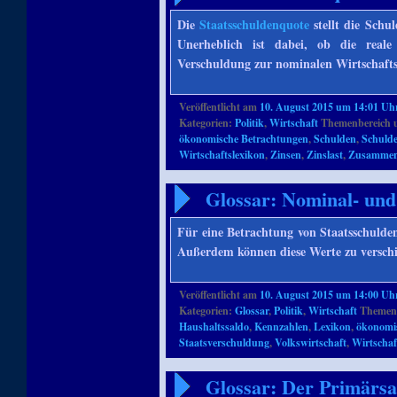
Die
Staatsschuldenquote
stellt die Schul
Unerheblich ist dabei, ob die real
Verschuldung zur nominalen Wirtschaftsl
Veröffentlicht am
10. August 2015 um 14:01 Uh
Kategorien:
Politik
,
Wirtschaft
Themenbereich 
ökonomische Betrachtungen
,
Schulden
,
Schuld
Wirtschaftslexikon
,
Zinsen
,
Zinslast
,
Zusamme
Glossar: Nominal- und
Für eine Betrachtung von Staatsschuld
Außerdem können diese Werte zu versch
Veröffentlicht am
10. August 2015 um 14:00 Uh
Kategorien:
Glossar
,
Politik
,
Wirtschaft
Themenb
Haushaltssaldo
,
Kennzahlen
,
Lexikon
,
ökonomi
Staatsverschuldung
,
Volkswirtschaft
,
Wirtschaf
Glossar: Der Primärsa