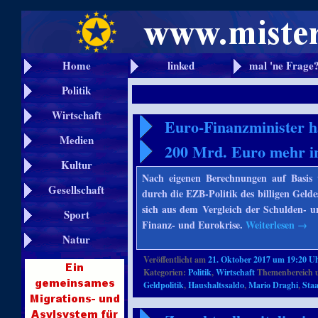
Home
linked
mal 'ne Frage
Politik
Wirtschaft
Euro-Finanzminister h
Medien
200 Mrd. Euro mehr i
Kultur
Nach eigenen Berechnungen auf Basis 
Gesellschaft
durch die EZB-Politik des billigen Gelde
sich aus dem Vergleich der Schulden- u
Sport
Finanz- und Eurokrise.
Weiterlesen
→
Natur
Veröffentlicht am
21. Oktober 2017 um 19:20 U
Kategorien:
Politik
,
Wirtschaft
Themenbereich 
Geldpolitik
,
Haushaltssaldo
,
Mario Draghi
,
Sta