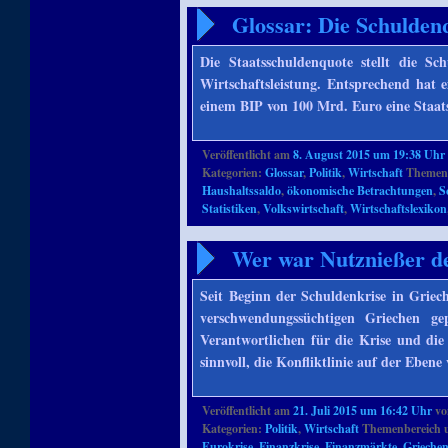
Glossar: Die Schuldenq
Die Staatsschuldenquote stellt die Sc
Wirtschaftsleistung. Entsprechend hat
einem BIP von 100 Mrd. Euro eine Staa
Veröffentlicht am
8. August 2015 um 19:38 Uhr
Kategorien:
Glossar
,
Politik
,
Wirtschaft
Themenb
Haushaltssaldo
,
ökonomische Betrachtungen
,
S
Statistiken
,
Volkswirtschaft
,
Wirtschaftslexikon
Wer war Nutznießer de
Seit Beginn der Schuldenkrise in Griec
verschwendungssüchtigen Griechen ge
Verantwortlichen für die Krise und die
sinnvoll, die Konfliktlinie auf der Ebe
Veröffentlicht am
21. Juli 2015 um 16:42 Uhr
v
Kategorien:
Politik
,
Wirtschaft
Themenbereich 
Eurokrise
,
Finanzkrise
,
Finanzmärkte
,
Grieche