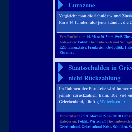
Eurozone
Vergleicht man die Schulden- und Zinsl
Euro-16-Länder, also jener Länder, die 
Veröffentlicht am
14. März 2015 um 19:48 Uhr
Kategorien:
Politik
Themenbereich und Schlagw
EZB
,
Finanzkrise
,
Frankreich
,
Geldpolitik
,
Itali
Zinssatz
.
Staatsschulden in Grie
nicht Rückzahlung
Im Rahmen der Eurokrise wird immer wi
jemals zurückzahlen kann. Die viel en
Griechenland, künftig
Weiterlesen
→
Veröffentlicht am
9. März 2015 um 20:10 Uhr
v
Kategorien:
Politik
,
Wirtschaft
Themenbereich 
Griechenland
,
Griechenland-Krise
,
Schulden
,
S