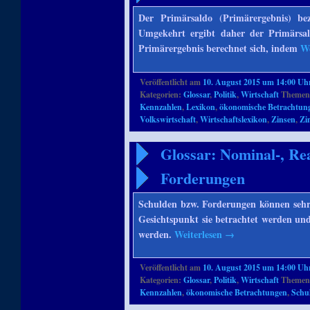
Der Primärsaldo (Primärergebnis) be
Umgekehrt ergibt daher der Primärsa
Primärergebnis berechnet sich, indem
We
Veröffentlicht am
10. August 2015 um 14:00 Uh
Kategorien:
Glossar
,
Politik
,
Wirtschaft
Themenb
Kennzahlen
,
Lexikon
,
ökonomische Betrachtun
Volkswirtschaft
,
Wirtschaftslexikon
,
Zinsen
,
Zi
Glossar: Nominal-, Re
Forderungen
Schulden bzw. Forderungen können sehr
Gesichtspunkt sie betrachtet werden un
werden.
Weiterlesen
→
Veröffentlicht am
10. August 2015 um 14:00 Uh
Kategorien:
Glossar
,
Politik
,
Wirtschaft
Themenb
Kennzahlen
,
ökonomische Betrachtungen
,
Schu