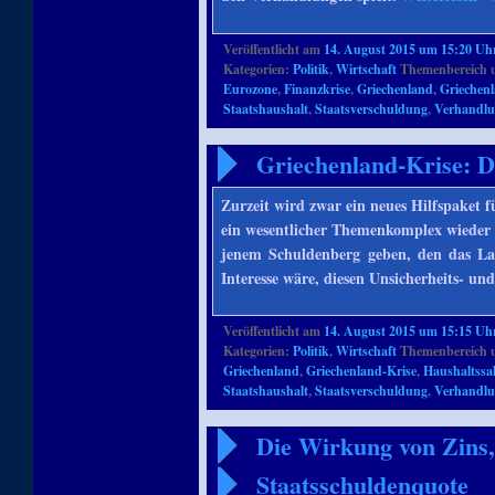
Veröffentlicht am
14. August 2015 um 15:20 Uh
Kategorien:
Politik
,
Wirtschaft
Themenbereich 
Eurozone
,
Finanzkrise
,
Griechenland
,
Griechen
Staatshaushalt
,
Staatsverschuldung
,
Verhandl
Griechenland-Krise: D
Zurzeit wird zwar ein neues Hilfspaket f
ein wesentlicher Themenkomplex wieder 
jenem Schuldenberg geben, den das Land
Interesse wäre, diesen Unsicherheits- un
Veröffentlicht am
14. August 2015 um 15:15 Uh
Kategorien:
Politik
,
Wirtschaft
Themenbereich 
Griechenland
,
Griechenland-Krise
,
Haushaltssa
Staatshaushalt
,
Staatsverschuldung
,
Verhandl
Die Wirkung von Zins,
Staatsschuldenquote