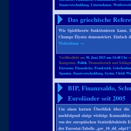
Staatsverschuldung
,
Unternehmen
,
Wettbewerb
Das griechische Refer
Wie Spieltheorie funktionieren kann, 
Champs Élysées demonstriert. Einfach d
Weiterlesen
→
Veröffentlicht am
30. Juni 2015 um 14:48 Uhr
v
Kategorien:
Politik
Themenbereich und Schlagw
Eurozone
,
Finanzkrise
,
Frankreich
,
Griechenla
Spanien
,
Staatsverschuldung
,
Syriza
,
Ulrich Wi
BIP, Finanzsaldo, Sch
Euroländer seit 2005
Um einen kurzen Überblick über die F
nachfolgend einige wichtige Kennzahle
von der europäischen Statistikbehörde 
der Eurostat-Tabelle „gov_10_dd_edpt