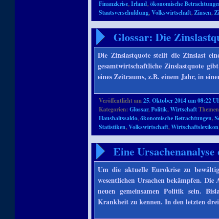
Finanzkrise
,
Irland
,
ökonomische Betrachtunge
Staatsverschuldung
,
Volkswirtschaft
,
Zinsen
,
Z
Glossar: Die Zinslastq
Die Zinslastquote stellt die Zinslast ei
gesamtwirtschaftliche Zinslastquote gibt
eines Zeitraums, z.B. einem Jahr, in ein
Veröffentlicht am
25. Oktober 2014 um 08:22 U
Kategorien:
Glossar
,
Politik
,
Wirtschaft
Themenb
Haushaltssaldo
,
ökonomische Betrachtungen
,
S
Statistiken
,
Volkswirtschaft
,
Wirtschaftslexikon
Eine Ursachenanalyse 
Um die aktuelle Eurokrise zu bewältig
wesentlichen Ursachen bekämpfen. Die A
neuen gemeinsamen Politik sein. Bisl
Krankheit zu kennen. In den letzten dre