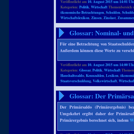
Veröffentlicht am
10. August 2015 um 14:01 Uh
Kategorien:
Politik
,
Wirtschaft
Themenbereich 
ökonomische Betrachtungen
,
Schulden
,
Schuld
Wirtschaftslexikon
,
Zinsen
,
Zinslast
,
Zusamme
Glossar: Nominal- und
Für eine Betrachtung von Staatsschuld
Außerdem können diese Werte zu versch
Veröffentlicht am
10. August 2015 um 14:00 Uh
Kategorien:
Glossar
,
Politik
,
Wirtschaft
Themenb
Haushaltssaldo
,
Kennzahlen
,
Lexikon
,
ökonomi
Staatsverschuldung
,
Volkswirtschaft
,
Wirtschaf
Glossar: Der Primärsa
Der Primärsaldo (Primärergebnis) be
Umgekehrt ergibt daher der Primärsa
Primärergebnis berechnet sich, indem
We