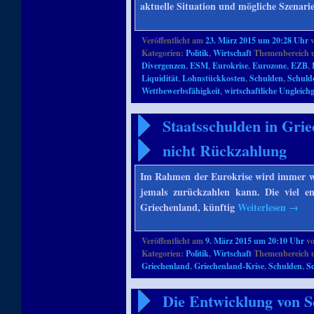
aktuelle Situation und mögliche Szenari
Veröffentlicht am
23. März 2015 um 20:28 Uhr
Kategorien:
Politik
,
Wirtschaft
Themenbereich 
Divergenzen
,
ESM
,
Eurokrise
,
Eurozone
,
EZB
,
Liquidität
,
Lohnstückkosten
,
Schulden
,
Schuld
Wettbewerbsfähigkeit
,
wirtschaftliche Ungleich
Staatsschulden in Grie
nicht Rückzahlung
Im Rahmen der Eurokrise wird immer wi
jemals zurückzahlen kann. Die viel en
Griechenland, künftig
Weiterlesen
→
Veröffentlicht am
9. März 2015 um 20:10 Uhr
v
Kategorien:
Politik
,
Wirtschaft
Themenbereich 
Griechenland
,
Griechenland-Krise
,
Schulden
,
S
Die Entwicklung von S