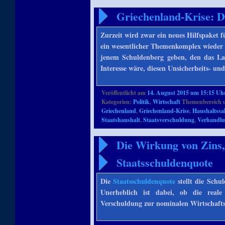
Griechenland-Krise: D
Zurzeit wird zwar ein neues Hilfspaket f
ein wesentlicher Themenkomplex wieder 
jenem Schuldenberg geben, den das Land
Interesse wäre, diesen Unsicherheits- un
Veröffentlicht am
14. August 2015 um 15:15 Uh
Kategorien:
Politik
,
Wirtschaft
Themenbereich 
Griechenland
,
Griechenland-Krise
,
Haushaltssa
Staatshaushalt
,
Staatsverschuldung
,
Verhandl
Die Wirkung von Zins,
Staatsschuldenquote
Die
Staatsschuldenquote
stellt die Schul
Unerheblich ist dabei, ob die real
Verschuldung zur nominalen Wirtschaftsl