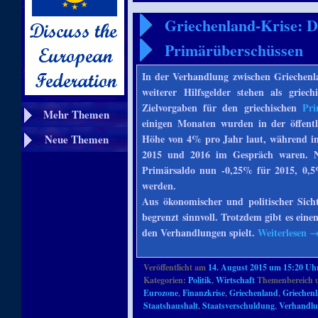
Griechenland-Krise: D
Primärüberschüssen
In der Verhandlung zwischen Griechenl
weiterer Hilfsgelder stehen als griec
Zielvorgaben für den griechischen
Pri
Mehr Themen
einigen Monaten wurden in der öffent
Neue Themen
Höhe von 4% pro Jahr laut, während i
2015 und 2016 im Gespräch waren. 
Primärsaldo nun -0,25% für 2015, 0,5
werden.
Aus ökonomischer und politischer Sicht
begrenzt sinnvoll. Trotzdem gibt es ein
den Verhandlungen spielt.
Weiterlesen
Veröffentlicht am
14. August 2015 um 15:20 Uh
Kategorien:
Politik
,
Wirtschaft
Themenbereich 
Eurozone
,
Finanzkrise
,
Griechenland
,
Griechen
Staatshaushalt
,
Staatsverschuldung
,
Verhandl