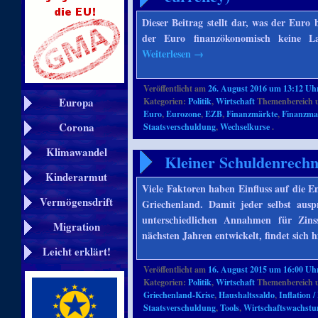
Dieser Beitrag stellt dar, was der Eur
der Euro finanzökonomisch keine La
Weiterlesen
→
Veröffentlicht am
26. August 2016 um 13:12 Uh
Europa
Kategorien:
Politik
,
Wirtschaft
Themenbereich 
Euro
,
Eurozone
,
EZB
,
Finanzmärkte
,
Finanzma
Corona
Staatsverschuldung
,
Wechselkurse
.
Klimawandel
Kleiner Schuldenrechn
Kinderarmut
Viele Faktoren haben Einfluss auf die E
Vermögensdrift
Griechenland. Damit jeder selbst auspr
unterschiedlichen Annahmen für Zins
Migration
nächsten Jahren entwickelt, findet sich h
Leicht erklärt!
Veröffentlicht am
16. August 2015 um 16:00 Uh
Kategorien:
Politik
,
Wirtschaft
Themenbereich 
Griechenland-Krise
,
Haushaltssaldo
,
Inflation /
Staatsverschuldung
,
Tools
,
Wirtschaftswachst