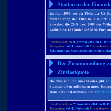
Staaten in der Finanzk
Im Jahr 2007, vor der Pleite der US-
Verschuldung der Euro-16, also der 1
Slowakei, die 2008 bzw. 2009 der Währ
wofür diese 16 Länder 268 Mrd. Euro a
Veröffentlicht am
26. Februar 2015 um 11:49 U
Kategorien:
Politik
,
Wirtschaft
Themenbereich 
Schuldenquote
,
Staatsverschuldung
,
Statistike
Der Zusammenhang zwi
Zinslastquote
Die Zinslastquote eines Staates gibt an,
Staatsschulden aufbringen muss. Entspre
Höhe der Staatsschulden und
Weiterles
Veröffentlicht am
29. November 2014 um 18:45
Kategorien:
Politik
,
Wirtschaft
Themenbereich 