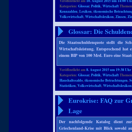
Veröffentlicht am
10. August 2015 um 14:00 Uh
Kategorien:
Glossar
,
Politik
,
Wirtschaft
Themenb
Kennzahlen
,
Lexikon
,
ökonomische Betrachtun
Volkswirtschaft
,
Wirtschaftslexikon
,
Zinsen
,
Zi
Glossar: Die Schuldenq
Die Staatsschuldenquote stellt die Sc
Wirtschaftsleistung. Entsprechend hat
einem BIP von 100 Mrd. Euro eine Staa
Veröffentlicht am
8. August 2015 um 19:38 Uhr
Kategorien:
Glossar
,
Politik
,
Wirtschaft
Themenb
Haushaltssaldo
,
ökonomische Betrachtungen
,
S
Statistiken
,
Volkswirtschaft
,
Wirtschaftslexikon
Eurokrise: FAQ zur Gr
Lage
Der nachfolgende Katalog dient z
Griechenland-Krise mit Blick sowohl au