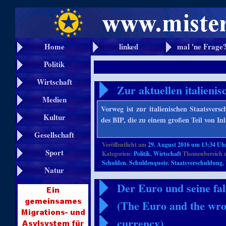
Home
linked
mal 'ne Frage
Politik
Wirtschaft
Zur aktuellen italieni
Medien
Vorweg ist zur italienischen Staatsver
Kultur
des BIP, die zu einem großen Teil von I
Gesellschaft
Veröffentlicht am
29. August 2016 um 13:34 Uh
Sport
Kategorien:
Politik
,
Wirtschaft
Themenbereich 
Schulden
,
Schuldenquote
,
Staatsverschuldung
,
Natur
Der Euro und seine fa
(The Euro and the wron
currency)