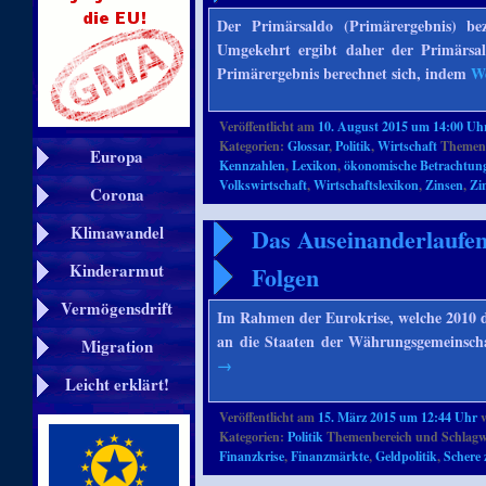
Der Primärsaldo (Primärergebnis) be
Umgekehrt ergibt daher der Primärsa
Primärergebnis berechnet sich, indem
We
Veröffentlicht am
10. August 2015 um 14:00 Uh
Kategorien:
Glossar
,
Politik
,
Wirtschaft
Themenb
Europa
Kennzahlen
,
Lexikon
,
ökonomische Betrachtun
Volkswirtschaft
,
Wirtschaftslexikon
,
Zinsen
,
Zi
Corona
Klimawandel
Das Auseinanderlaufen
Kinderarmut
Folgen
Vermögensdrift
Im Rahmen der Eurokrise, welche 2010 di
an die Staaten der Währungsgemeinscha
Migration
→
Leicht erklärt!
Veröffentlicht am
15. März 2015 um 12:44 Uhr
Kategorien:
Politik
Themenbereich und Schlagw
Finanzkrise
,
Finanzmärkte
,
Geldpolitik
,
Schere