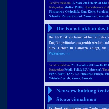
Veröffentlicht am
17. März 2014 um 08:31 Uhr
Kategorien:
Medien
,
Politik
Themenbereich und
Finanzkrise
,
Geldpolitik
,
Hans Eichel
,
Schulden
Schäuble
,
Zinsen
,
Zinslast
,
Zinsniveau
,
Zinssat
Die Konstruktion des 
Der ESM ist als Konstruktion auf das V
Empfängerländer ausgezahlt werden, mü
diese Gelder in Ländern anlegt, die 
Weiterlesen
→
Veröffentlicht am
25. Dezember 2012 um 08:02 
Kategorien:
Politik
,
Politik EU
,
Wirtschaft
Theme
EFSF
,
ESFM
,
ESM
,
EU
,
Eurokrise
,
Europa
,
Eu
Wirtschaftskraft
,
Zinsen
,
Zinssatz
.
Neuverschuldung trotz
Steuereinnahmen
Es klingt nach magischem Zauber, wie d