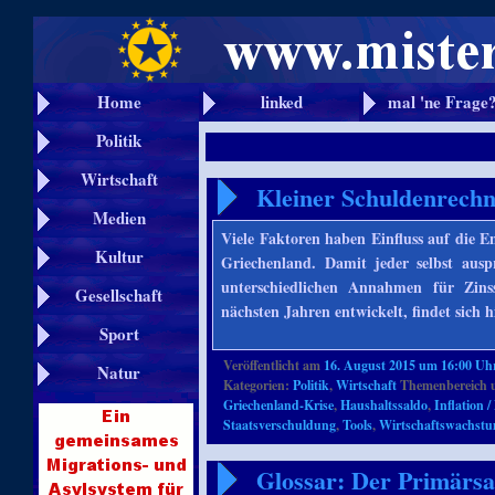
Home
linked
mal 'ne Frage
Politik
Wirtschaft
Kleiner Schuldenrechn
Medien
Viele Faktoren haben Einfluss auf die E
Kultur
Griechenland. Damit jeder selbst auspr
unterschiedlichen Annahmen für Zins
Gesellschaft
nächsten Jahren entwickelt, findet sich h
Sport
Veröffentlicht am
16. August 2015 um 16:00 Uh
Natur
Kategorien:
Politik
,
Wirtschaft
Themenbereich 
Griechenland-Krise
,
Haushaltssaldo
,
Inflation /
Staatsverschuldung
,
Tools
,
Wirtschaftswachst
Glossar: Der Primärsa