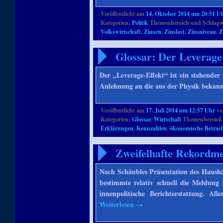
Veröffentlicht am
14. Oktober 2014 um 20:51 U
Kategorien:
Politik
Themenbereich und Schlagw
Volkswirtschaft
,
Zinsen
,
Zinslast
,
Zinsniveau
,
Z
Glossar: Der Leverage
Der „Leverage-Effekt“ ist ein stehender 
Anlehnung an die aus der Physik bekann
Veröffentlicht am
17. Juli 2014 um 12:57 Uhr
v
Kategorien:
Glossar
,
Wirtschaft
Themenbereich 
Erklärungen
,
Kennzahlen
,
ökonomische Betrac
Zweifelhafte Rekordme
Nach Schäubles Präsentation des Hausha
bestimmte relativ schnell die Meldung 
innenpolitische Berichterstattung. Al
Weiterlesen
→