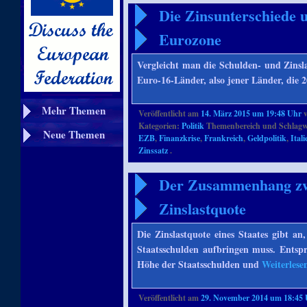
Die Zinsunterschiede u
Eurozone
Vergleicht man die Schulden- und Zinsl
Euro-16-Länder, also jener Länder, die 
Mehr Themen
Veröffentlicht am
14. März 2015 um 19:48 Uhr
Kategorien:
Politik
Themenbereich und Schlagw
Neue Themen
EZB
,
Finanzkrise
,
Frankreich
,
Geldpolitik
,
Itali
Zinssatz
.
Der Zusammenhang zwi
Zinslastquote
Die Zinslastquote eines Staates gibt an,
Staatsschulden aufbringen muss. Entspre
Höhe der Staatsschulden und
Weiterles
Veröffentlicht am
29. November 2014 um 18:45