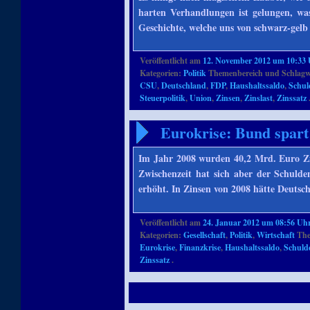
harten Verhandlungen ist gelungen, was
Geschichte, welche uns von schwarz-gelb
Veröffentlicht am
12. November 2012 um 10:33
Kategorien:
Politik
Themenbereich und Schlagw
CSU
,
Deutschland
,
FDP
,
Haushaltssaldo
,
Schul
Steuerpolitik
,
Union
,
Zinsen
,
Zinslast
,
Zinssatz
Eurokrise: Bund spart
Im Jahr 2008 wurden 40,2 Mrd. Euro Zi
Zwischenzeit hat sich aber der Schulde
erhöht. In Zinsen von 2008 hätte Deuts
Veröffentlicht am
24. Januar 2012 um 08:56 Uh
Kategorien:
Gesellschaft
,
Politik
,
Wirtschaft
The
Eurokrise
,
Finanzkrise
,
Haushaltssaldo
,
Schuld
Zinssatz
.