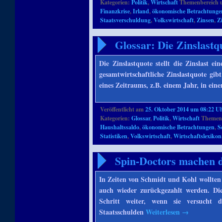
Kategorien:
Politik
,
Wirtschaft
Themenbereich 
Finanzkrise
,
Irland
,
ökonomische Betrachtunge
Staatsverschuldung
,
Volkswirtschaft
,
Zinsen
,
Z
Glossar: Die Zinslastq
Die Zinslastquote stellt die Zinslast ei
gesamtwirtschaftliche Zinslastquote gibt
eines Zeitraums, z.B. einem Jahr, in ein
Veröffentlicht am
25. Oktober 2014 um 08:22 U
Kategorien:
Glossar
,
Politik
,
Wirtschaft
Themenb
Haushaltssaldo
,
ökonomische Betrachtungen
,
S
Statistiken
,
Volkswirtschaft
,
Wirtschaftslexikon
Spin-Doctors machen d
In Zeiten von Schmidt und Kohl wollten 
auch wieder zurückgezahlt werden. Die
Schritt weiter, wenn sie versucht 
Staatsschulden
Weiterlesen
→