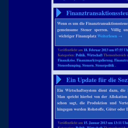
Finanztransaktionsst
Wenn es um die Finanztransaktionssteuer 
gemeinsame Steuer sperren. Völlig un
wichtiger Finanzplatz
Weiterlesen
→
Veröffentlicht am
18. Februar 2013 um 07:55 U
Kategorien:
Politik
,
Wirtschaft
Themenbereich 
Finanzkrise
,
Finanzmarktregulierung
,
Finanztr
Steuerdumping
,
Steuern
,
Steuerpolitik
.
Ein Update für die Soz
Ein Wirtschaftssystem dient dazu, die
Man spricht hierbei von der Allokation
schon sagt, die Produktion und Verte
hingegen werden Rohstoffe, Güter oder D
Veröffentlicht am
15. Januar 2013 um 13:11 Uh
Kategorien:
Politik
,
Wirtschaft
Themenbereich 