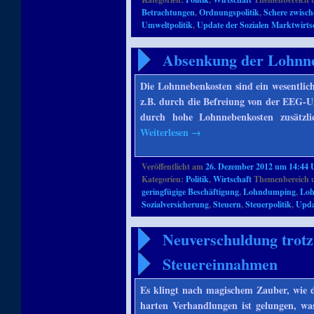
Betrachtungen
,
Ordnungspolitik
,
Schere zwisc
Umweltpolitik
,
Update der Sozialen Marktwirts
Absenkung der Lohnn
Die Lohnnebenkosten sind ein wesentlic
z.B. durch die Befreiung von der EEG-Um
durch hohe Lohnnebenkosten zusätzlic
Weiterlesen
→
Veröffentlicht am
26. Dezember 2012 um 14:44 
Kategorien:
Politik
,
Wirtschaft
Themenbereich 
geringfügige Beschäftigung
,
Lohndumping
,
Loh
Sozialversicherung
,
Steuern
,
Steuerpolitik
,
Upda
Neuverschuldung trotz
Steuereinnahmen
Es klingt nach magischem Zauber, wie d
harten Verhandlungen ist gelungen, was