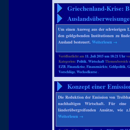
Griechenland-Krise: Be
Auslandsüberweisung
Um einen Ausweg aus der schwierigen L
den geldgebenden Institutionen zu finde
Ausland besteuert.
Weiterlesen
→
Veröffentlicht am
11. Juli 2015 um 18:21 Uhr
v
Kategorien:
Politik
,
Wirtschaft
Themenbereich 
EZB
,
Finanzkrise
,
Finanzmärkte
,
Geldpolitik
,
G
Vorschläge
,
Wechselkurse
.
Konzept einer Emissio
Die Reduktion der Emission von Treibhau
nachhaltigen Wirtschaft. Für eine 
länderübergreifenden Ansätze, wie 
Weiterlesen
→