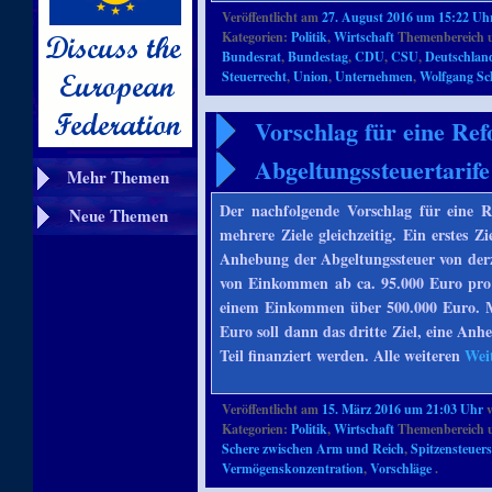
Veröffentlicht am
27. August 2016 um 15:22 Uh
Kategorien:
Politik
,
Wirtschaft
Themenbereich 
Bundesrat
,
Bundestag
,
CDU
,
CSU
,
Deutschlan
Steuerrecht
,
Union
,
Unternehmen
,
Wolfgang Sc
Vorschlag für eine R
Abgeltungssteuertarife
Mehr Themen
Der nachfolgende Vorschlag für eine 
Neue Themen
mehrere Ziele gleichzeitig. Ein erstes Z
Anhebung der Abgeltungssteuer von derz
von Einkommen ab ca. 95.000 Euro pro
einem Einkommen über 500.000 Euro. M
Euro soll dann das dritte Ziel, eine An
Teil finanziert werden. Alle weiteren
Wei
Veröffentlicht am
15. März 2016 um 21:03 Uhr
Kategorien:
Politik
,
Wirtschaft
Themenbereich 
Schere zwischen Arm und Reich
,
Spitzensteuers
Vermögenskonzentration
,
Vorschläge
.