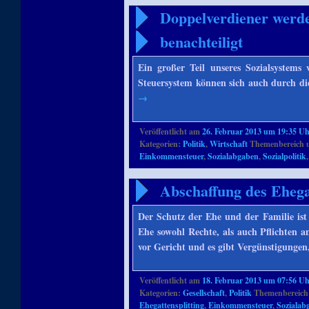
Doppelverdiener werde
benachteiligt
Ein großer Teil unseres Sozialsystems
Steuersystem können sich auch durch di
→
Veröffentlicht am
26. Februar 2013 um 19:35 U
Kategorien:
Politik
,
Wirtschaft
Themenbereich 
Einkommensteuer
,
Sozialabgaben
,
Sozialpolitik
Abschaffung des Ehegat
Der Schutz der Ehe und der Familie ist
Ehe sowohl Rechte, als auch Pflichten 
vor Gericht und es gibt Vergünstigungen
Veröffentlicht am
18. Februar 2013 um 07:56 U
Kategorien:
Gesellschaft
,
Politik
Themenbereich
Ehegattensplitting
,
Einkommensteuer
,
Sozialab