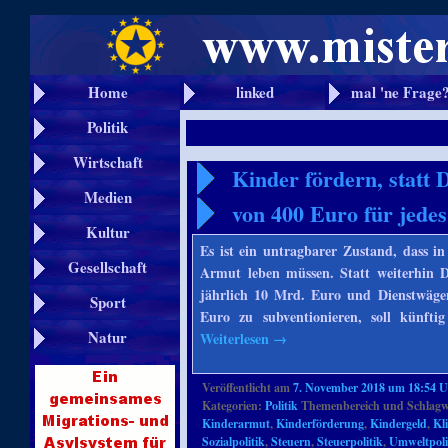
Home
linked
mal 'ne Frage
Politik
Wirtschaft
Kinder fördern, statt 
Medien
von 400 Euro für jede
Kultur
Es ist ein untragbarer Zustand, dass 
Gesellschaft
Armut leben müssen. Statt weiterhin D
jährlich 10 Mrd. Euro und Dienstwäge
Sport
Euro zu subventionieren, soll künft
Natur
Weiterlesen
→
Veröffentlicht am
7. November 2018 um 18:54 
Kategorien:
Politik
Themenbereich und Schlagw
Kinderarmut
,
Kinderförderung
,
Kindergeld
,
Kl
Sozialpolitik
,
Steuern
,
Steuerpolitik
,
Umweltpoli