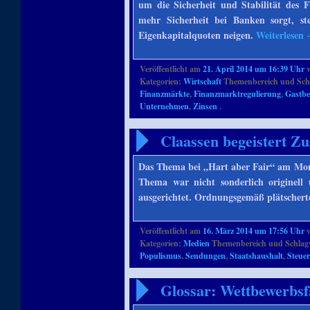
um die Sicherheit und Stabilität des 
mehr Sicherheit bei Banken sorgt, st
Eigenkapitalquoten neigen.
Weiterlesen
Veröffentlicht am
21. April 2014 um 16:39 Uhr
Kategorien:
Wirtschaft
Themenbereich und Sch
Finanzmärkte
,
Finanzmarktregulierung
,
Gastbe
Unternehmen
,
Zinsen
.
Claassen begeistert Zu
Das Thema bei „Hart aber Fair“ am Mont
Thema war nicht sonderlich originell
ausgerichtet. Ordnungsgemäß plätscher
Veröffentlicht am
16. März 2014 um 17:56 Uhr
Kategorien:
Medien
Themenbereich und Schlag
Populismus
,
Sendungen
,
Staatshaushalt
,
Steue
Glossar: Wettbewerbsf