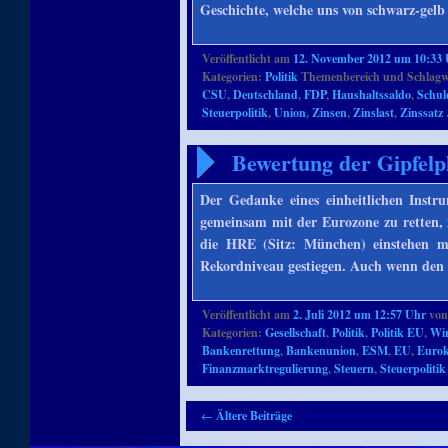
Geschichte, welche uns von schwarz-gelb
Veröffentlicht am
12. November 2012 um 10:33
Kategorien:
Politik
Themenbereich und Schlagw
CSU
,
Deutschland
,
FDP
,
Haushaltssaldo
,
Schul
Steuerpolitik
,
Union
,
Zinsen
,
Zinslast
,
Zinssatz
Bewertung der Gipfel
Der Gedanke eines einheitlichen Instr
gemeinsam mit der Eurozone zu retten, 
die HRE (Sitz: München) einstehen m
Rekordniveau gestiegen. Auch wenn den
Veröffentlicht am
2. Juli 2012 um 12:57 Uhr
vo
Kategorien:
Gesellschaft
,
Politik
,
Politik EU
,
Wir
Bankenrettung
,
Bankenunion
,
ESM
,
EU
,
Eurok
Finanzmarktregulierung
,
Steuern
,
Steuerpolitik
Artikelnavigation
←
Ältere Beiträge