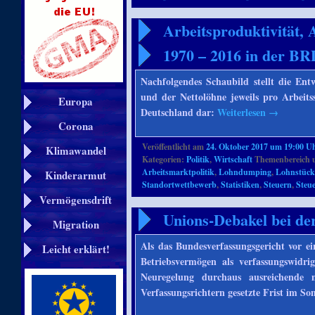
Arbeitsproduktivität,
1970 – 2016 in der BR
Nachfolgendes Schaubild stellt die Ent
und der Nettolöhne jeweils pro Arbeit
Europa
Deutschland dar:
Weiterlesen
→
Corona
Veröffentlicht am
24. Oktober 2017 um 19:00 U
Klimawandel
Kategorien:
Politik
,
Wirtschaft
Themenbereich 
Arbeitsmarktpolitik
,
Lohndumping
,
Lohnstück
Kinderarmut
Standortwettbewerb
,
Statistiken
,
Steuern
,
Steue
Vermögensdrift
Unions-Debakel bei de
Migration
Als das Bundesverfassungsgericht vor e
Leicht erklärt!
Betriebsvermögen als verfassungswidrig
Neuregelung durchaus ausreichende 
Verfassungsrichtern gesetzte Frist im S