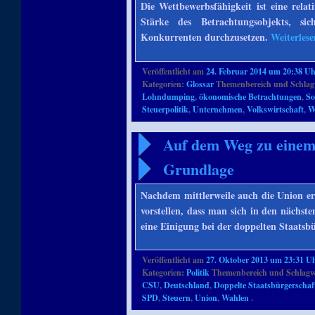
Die Wettbewerbsfähigkeit ist eine relat
Stärke des Betrachtungsobjekts, s
Konkurrenten durchzusetzen.
Weiterles
Veröffentlicht am
24. Februar 2014 um 20:38 U
Kategorien:
Glossar
Themenbereich und Schlag
Lohndumping
,
ökonomische Betrachtungen
,
So
Steuerpolitik
,
Unternehmen
,
Volkswirtschaft
,
W
Auf dem Weg zu einem K
Grundlage
Nachdem mittlerweile auch die Union er
vorstellen, dass man sich in den nächst
eine Einigung bei der doppelten Staats
Veröffentlicht am
27. Oktober 2013 um 23:31 U
Kategorien:
Politik
Themenbereich und Schlagw
CSU
,
Deutschland
,
Doppelte Staatsbürgerschaf
SPD
,
Steuern
,
Union
,
Wahlen
.