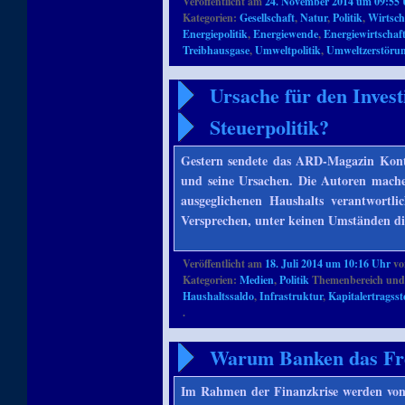
Veröffentlicht am
24. November 2014 um 09:55
Kategorien:
Gesellschaft
,
Natur
,
Politik
,
Wirtsch
Energiepolitik
,
Energiewende
,
Energiewirtschaf
Treibhausgase
,
Umweltpolitik
,
Umweltzerstöru
Ursache für den Invest
Steuerpolitik?
Gestern sendete das ARD-Magazin Kontra
und seine Ursachen. Die Autoren machen
ausgeglichenen Haushalts verantwortlic
Versprechen, unter keinen Umständen di
Veröffentlicht am
18. Juli 2014 um 10:16 Uhr
v
Kategorien:
Medien
,
Politik
Themenbereich und
Haushaltssaldo
,
Infrastruktur
,
Kapitalertragsst
.
Warum Banken das Fr
Im Rahmen der Finanzkrise werden von