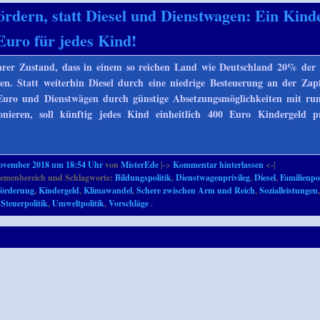
ördern, statt Diesel und Dienstwagen: Ein Kind
Euro für jedes Kind!
barer Zustand, dass in einem so reichen Land wie Deutschland 20% der
n. Statt weiterhin Diesel durch eine niedrige Besteuerung an der Zap
Euro und Dienstwägen durch günstige Absetzungsmöglichkeiten mit ru
onieren, soll künftig jedes Kind einheitlich 400 Euro Kindergeld 
November 2018 um 18:54 Uhr
von
MisterEde
|->
Kommentar hinterlassen
<-|
emenbereich und Schlagworte:
Bildungspolitik
,
Dienstwagenprivileg
,
Diesel
,
Familienpol
förderung
,
Kindergeld
,
Klimawandel
,
Schere zwischen Arm und Reich
,
Sozialleistungen
,
Steuerpolitik
,
Umweltpolitik
,
Vorschläge
.