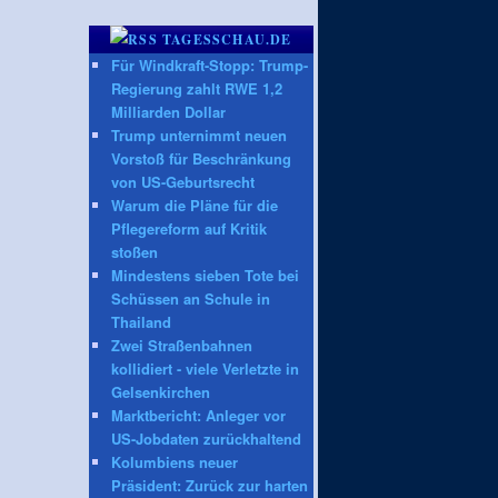
TAGESSCHAU.DE
Für Windkraft-Stopp: Trump-
Regierung zahlt RWE 1,2
Milliarden Dollar
Trump unternimmt neuen
Vorstoß für Beschränkung
von US-Geburtsrecht
Warum die Pläne für die
Pflegereform auf Kritik
stoßen
Mindestens sieben Tote bei
Schüssen an Schule in
Thailand
Zwei Straßenbahnen
kollidiert - viele Verletzte in
Gelsenkirchen
Marktbericht: Anleger vor
US-Jobdaten zurückhaltend
Kolumbiens neuer
Präsident: Zurück zur harten