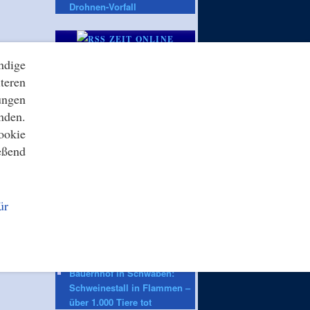
Drohnen-Vorfall
ZEIT ONLINE
Wahl in Sachsen-Anhalt:
ndige
Wahlkampf der AfD –
teren
Lächeln, Tätscheln, Land
ungen
umbauen
Theateraktion: Planschen
nden.
fürs Volk: Berliner
ookie
Volksbühne wird zum
eßend
Freibad
Sommerwetter: Angenehme
Temperaturen in Berlin und
Brandenburg erwartet
ür
2. Fußball-Bundesliga:
Reese von Unmut nach
Wechsel zu VfL Wolfsburg
getroffen
Bauernhof in Schwaben:
Schweinestall in Flammen –
über 1.000 Tiere tot