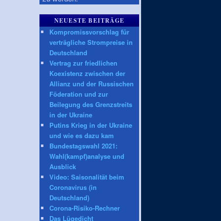
NEUESTE BEITRÄGE
Kompromissvorschlag für
verträgliche Strompreise in
Deutschland
Vertrag zur friedlichen
Koexistenz zwischen der
Allianz und der Russischen
Föderation und zur
Beilegung des Grenzstreits
in der Ukraine
Putins Krieg in der Ukraine
und wie es dazu kam
Bundestagswahl 2021:
Wahl(kampf)analyse und
Ausblick
Video: Saisonalität beim
Coronavirus (in
Deutschland)
Corona-Risiko-Rechner
Das Lügedicht