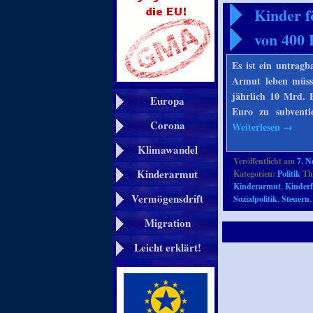
Kinder f
von 400 
Es ist ein untrag
Armut leben müsse
jährlich 10 Mrd. 
Europa
Euro zu subventi
Corona
Weiterlesen
→
Klimawandel
Veröffentlicht am
7. 
Kinderarmut
Kategorien:
Politik
Th
Kinderarmut
,
Kinder
Vermögensdrift
Sozialpolitik
,
Steuern
Migration
Leicht erklärt!