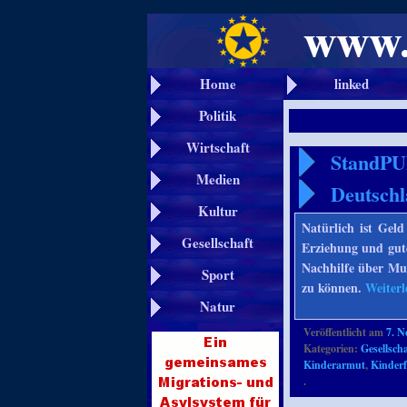
Home
linked
Politik
Wirtschaft
StandPU
Medien
Deutsch
Kultur
Natürlich ist Geld
Gesellschaft
Erziehung und gute
Nachhilfe über Mus
Sport
zu können.
Weiter
Natur
Veröffentlicht am
7. 
Kategorien:
Gesellscha
Kinderarmut
,
Kinder
.