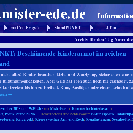
mal 'ne Frage?
standPUNKT
4 fun
Archiv für den Tag
November
NKT: Beschämende Kinderarmut im reichen
land
 nicht alles! Kinder brauchen Liebe und Zuneigung, sicher auch eine o
 Bildungsmöglichkeiten. Aber Geld hat eben auch noch nie geschadet, z
ikunterricht bis hin zu Freibad, Kino, Ausflügen oder einem Urlaub alle
lesen
→
November 2018 um 19:35 Uhr
von
MisterEde
|->
Kommentar hinterlassen
<-|
ft
,
Politik
,
StandPUNKT
Themenbereich und Schlagworte:
Bildungspolitik
,
Familienpol
förderung
,
Kindergeld
,
Schere zwischen Arm und Reich
,
Sozialleistungen
,
Sozialpolitik
,