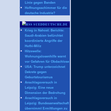
Linie gegen Banden
Hoffnungsschimmer für die
deutsche Industrie?
SUEDDEUTSCHE.DE
Krieg in Nahost: Berichte:
Saudi-Arabien befürchtet
koordinierte Angriffe der
Huthi-Miliz
Hitzewelle:
Wohnungslosenhilfe warnt
vor Gefahren für Obdachlose
USA: Trump unterzeichnet
Dekrete gegen
Geburtstourismus
Anschlagsversuch in
Leipzig: Eine neue
Dimension der Bedrohung
Anschlagsversuch in
Leipzig: Bundesanwaltschaft
übernimmt Ermittlungen zu