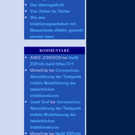
Das Ideologedicht
Vier Zeilen für Twitter
Wie das
Infektionsgeschehen mit
Massentests effektiv gesenkt
werden kann
KOMMENTARE
ANKE JONSSON bei
Heißt
ZDFinfo bald Hitler-TV?
MisterEde bei
Coronavirus:
Abschätzung der Testquote
mittels Modellierung der
tatsächlichen
Infektionskurve
Josef Graf
bei
Coronavirus:
Abschätzung der Testquote
mittels Modellierung der
tatsächlichen
Infektionskurve
MisterEde bei
Heißt ZDFinfo