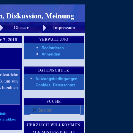
Glossar
Impressum
 7, 2018
VERWALTUNG
Registrieren
Anmelden
DATENSCHUTZ
rdentliche
Nutzungsbedingungen,
.B. um von
Cookies, Datenschutz
s bezahlen
SUCHE
Suchen
itik
,
Statistiken
HERZLICH WILLKOMMEN
AUF MISTER-EDE.DE