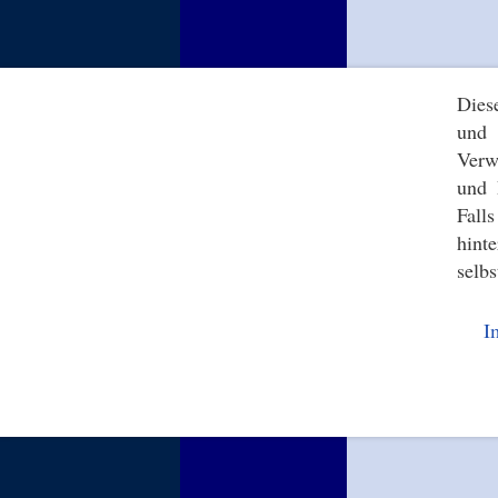
Dies
und 
Verw
und 
Fall
hint
selbs
I