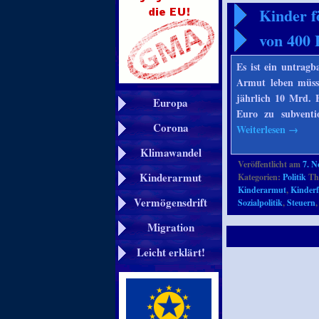
Kinder f
von 400 
Es ist ein untrag
Armut leben müsse
jährlich 10 Mrd. 
Europa
Euro zu subventi
Corona
Weiterlesen
→
Klimawandel
Veröffentlicht am
7. 
Kinderarmut
Kategorien:
Politik
Th
Kinderarmut
,
Kinder
Vermögensdrift
Sozialpolitik
,
Steuern
Migration
Leicht erklärt!