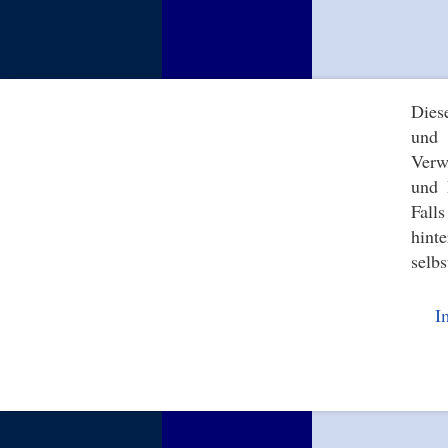
Dies
und 
Verw
und 
Fall
hint
selbs
I