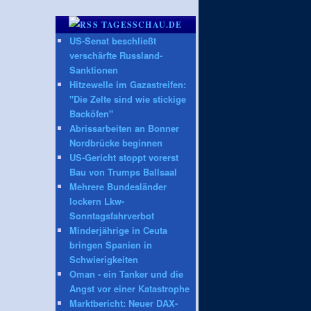
TAGESSCHAU.DE
US-Senat beschließt
verschärfte Russland-
Sanktionen
Hitzewelle im Gazastreifen:
"Die Zelte sind wie stickige
Backöfen"
Abrissarbeiten an Bonner
Nordbrücke beginnen
US-Gericht stoppt vorerst
Bau von Trumps Ballsaal
Mehrere Bundesländer
lockern Lkw-
Sonntagsfahrverbot
Minderjährige in Ceuta
bringen Spanien in
Schwierigkeiten
Oman - ein Tanker und die
Angst vor einer Katastrophe
Marktbericht: Neuer DAX-