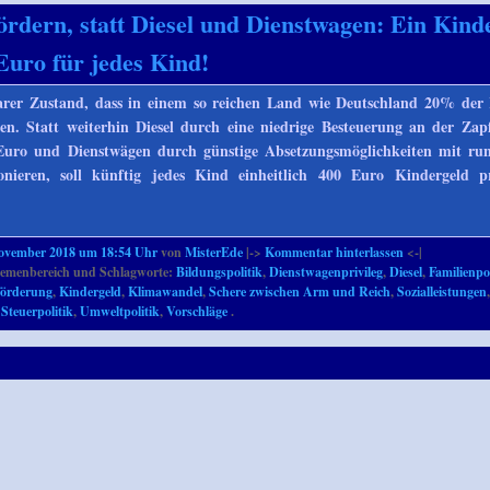
ördern, statt Diesel und Dienstwagen: Ein Kind
Euro für jedes Kind!
barer Zustand, dass in einem so reichen Land wie Deutschland 20% der
n. Statt weiterhin Diesel durch eine niedrige Besteuerung an der Zap
Euro und Dienstwägen durch günstige Absetzungsmöglichkeiten mit ru
onieren, soll künftig jedes Kind einheitlich 400 Euro Kindergeld 
November 2018 um 18:54 Uhr
von
MisterEde
|->
Kommentar hinterlassen
<-|
emenbereich und Schlagworte:
Bildungspolitik
,
Dienstwagenprivileg
,
Diesel
,
Familienpol
förderung
,
Kindergeld
,
Klimawandel
,
Schere zwischen Arm und Reich
,
Sozialleistungen
,
Steuerpolitik
,
Umweltpolitik
,
Vorschläge
.