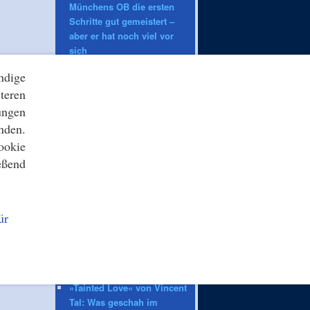
Münchens OB die ersten
Schritte gut gemeistert –
aber er hat noch viel vor
sich
ndige
ZEIT ONLINE
teren
Verweigerter Dopingtest:
ungen
«Schicksal»: Der Fall von
nden.
Owen Ansah und seine
Tücken
ookie
Vollsperrung: A13 in
eßend
Richtung Berlin nach Unfall
gesperrt
VfB Stuttgart: «Irgendwann»:
Wehrle traut Hoeneß auch
ür
Bundestrainer-Job zu
Überlastung der Strafjustiz:
Die lange Warteschlange der
Justiz
»Tainted Love« von Vincent
Tal: Was geschah im