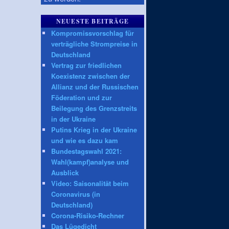
NEUESTE BEITRÄGE
Kompromissvorschlag für
verträgliche Strompreise in
Deutschland
Vertrag zur friedlichen
Koexistenz zwischen der
Allianz und der Russischen
Föderation und zur
Beilegung des Grenzstreits
in der Ukraine
Putins Krieg in der Ukraine
und wie es dazu kam
Bundestagswahl 2021:
Wahl(kampf)analyse und
Ausblick
Video: Saisonalität beim
Coronavirus (in
Deutschland)
Corona-Risiko-Rechner
Das Lügedicht