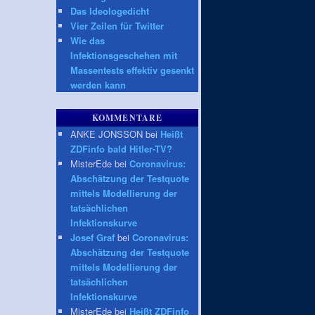
Das Ideologedicht
Vier Zeilen für Twitter
Wie das
Infektionsgeschehen mit
Massentests effektiv gesenkt
werden kann
KOMMENTARE
ANKE JONSSON bei
Heißt
ZDFinfo bald Hitler-TV?
MisterEde bei
Coronavirus:
Abschätzung der Testquote
mittels Modellierung der
tatsächlichen
Infektionskurve
Josef Graf
bei
Coronavirus:
Abschätzung der Testquote
mittels Modellierung der
tatsächlichen
Infektionskurve
MisterEde bei
Heißt ZDFinfo