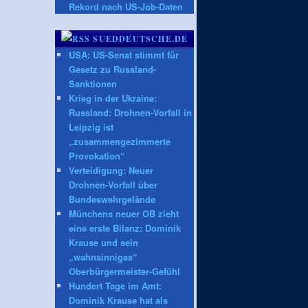
Rekord nach US-Job-Daten
SUEDDEUTSCHE.DE
USA: US-Senat stimmt für
Gesetz zu Russland-
Sanktionen
Krieg in der Ukraine:
Russland: Drohnen-Vorfall in
Leipzig ist
„zusammengezimmerte
Provokation“
Verteidigung: Neuer
Drohnen-Vorfall über
Bundeswehrgelände
Münchens neuer OB zieht
eine erste Bilanz: Dominik
Krause und sein
„wahnsinniges“
Oberbürgermeister-Gefühl
Hundert Tage im Amt:
Dominik Krause hat als