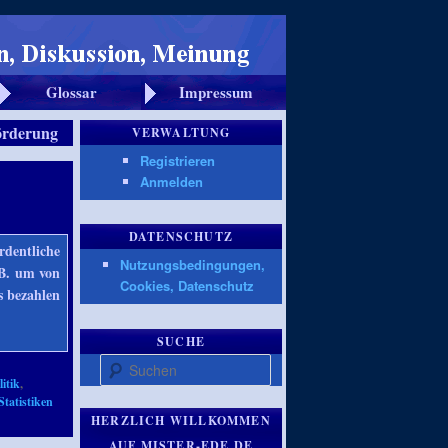
Glossar
Impressum
örderung
VERWALTUNG
Registrieren
Anmelden
DATENSCHUTZ
rdentliche
Nutzungsbedingungen,
.B. um von
Cookies, Datenschutz
s bezahlen
SUCHE
Suchen
itik
,
Statistiken
HERZLICH WILLKOMMEN
AUF MISTER-EDE.DE