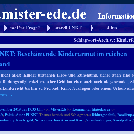
mal 'ne Frage?
standPUNKT
4 fun
Schlagwort-Archive:
Kinderf
NKT: Beschämende Kinderarmut im reichen
land
 nicht alles! Kinder brauchen Liebe und Zuneigung, sicher auch eine o
 Bildungsmöglichkeiten. Aber Geld hat eben auch noch nie geschadet, z
ikunterricht bis hin zu Freibad, Kino, Ausflügen oder einem Urlaub alle
lesen
→
November 2018 um 19:35 Uhr
von
MisterEde
|->
Kommentar hinterlassen
<-|
ft
,
Politik
,
StandPUNKT
Themenbereich und Schlagworte:
Bildungspolitik
,
Familienpol
förderung
,
Kindergeld
,
Schere zwischen Arm und Reich
,
Sozialleistungen
,
Sozialpolitik
,