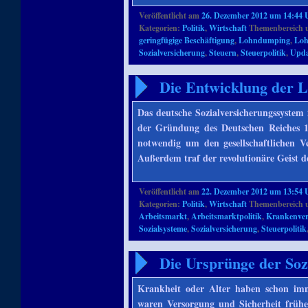
Veröffentlicht am
26. Dezember 2012 um 14:44 
Kategorien:
Politik
,
Wirtschaft
Themenbereich 
geringfügige Beschäftigung
,
Lohndumping
,
Loh
Sozialversicherung
,
Steuern
,
Steuerpolitik
,
Upda
Die Entwicklung der 
Das deutsche Sozialversicherungssystem 
der Gründung des Deutschen Reiches 18
notwendig um den gesellschaftlichen 
Außerdem traf der revolutionäre Geist d
Veröffentlicht am
22. Dezember 2012 um 13:54 
Kategorien:
Politik
,
Wirtschaft
Themenbereich 
Arbeitsmarkt
,
Arbeitsmarktpolitik
,
Krankenver
Sozialsysteme
,
Sozialversicherung
,
Steuerpolitik
Die Ursprünge der Soz
Krankheit oder Alter haben schon imm
waren Versorgung und Sicherheit frühe