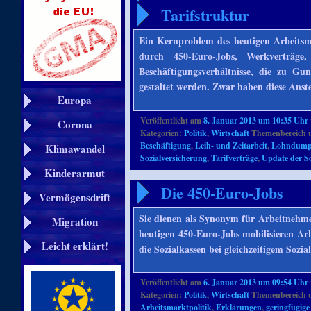
Tarifstruktur
Ein Kernproblem des heutigen Arbeitsma
durch 450-Euro-Jobs, Werkverträge,
Beschäftigungsverhältnisse, die zu G
gestaltet werden. Zwar haben diese Ans
Europa
Veröffentlicht am
8. Januar 2013 um 10:35 Uhr
Corona
Kategorien:
Politik
,
Wirtschaft
Themenbereich 
Beschäftigung
,
Leih- und Zeitarbeit
,
Lohndump
Klimawandel
Sozialversicherung
,
Tarifverträge
,
Update der S
Kinderarmut
Die 450-Euro-Jobs
Vermögensdrift
Sie dienen als Synonym für Arbeitnehme
Migration
heutigen 450-Euro-Jobs mobilisieren Arb
Leicht erklärt!
die Sozialkassen bei gleichzeitigem Sozi
Veröffentlicht am
6. Januar 2013 um 09:54 Uhr
Kategorien:
Politik
,
Wirtschaft
Themenbereich 
Arbeitsmarktpolitik
,
Erklärungen
,
geringfügige