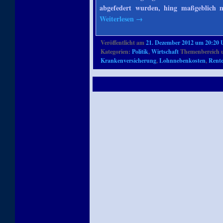
abgefedert wurden, hing maßgeblich m
Weiterlesen
→
Veröffentlicht am
21. Dezember 2012 um 20:20 
Kategorien:
Politik
,
Wirtschaft
Themenbereich 
Krankenversicherung
,
Lohnnebenkosten
,
Rent