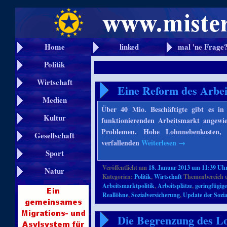
Home
linked
mal 'ne Frage
Politik
Wirtschaft
Eine Reform des Arbe
Medien
Über 40 Mio. Beschäftigte gibt es in
Kultur
funktionierenden Arbeitsmarkt angewie
Problemen. Hohe Lohnnebenkosten, e
Gesellschaft
verfallenden
Weiterlesen
→
Sport
Veröffentlicht am
18. Januar 2013 um 11:39 Uh
Natur
Kategorien:
Politik
,
Wirtschaft
Themenbereich 
Arbeitsmarktpolitik
,
Arbeitsplätze
,
geringfügig
Reallöhne
,
Sozialversicherung
,
Update der Sozi
Die Begrenzung des L