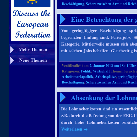
Beschäftigung
,
Schere zwischen Arm und Reich
Eine Betrachtung der 
Von geringfügiger Beschäftigung spr
begrenzten Umfang sind. Ferienjobs, S
Kategorie. Mittlerweile müssen sich abe
Mehr Themen
mit solchen Jobs behelfen. Gleichzeitig is
Neue Themen
Veröffentlicht am
2. Januar 2013 um 18:41 Uhr
Kategorien:
Politik
,
Wirtschaft
Themenbereich 
Arbeitsmarktpolitik
,
Arbeitsplätze
,
geringfügig
Beschäftigung
,
Schere zwischen Arm und Reich
Absenkung der Lohnn
Die Lohnnebenkosten sind ein wesentlic
z.B. durch die Befreiung von der EEG-Um
durch hohe Lohnnebenkosten zusätzlic
Weiterlesen
→