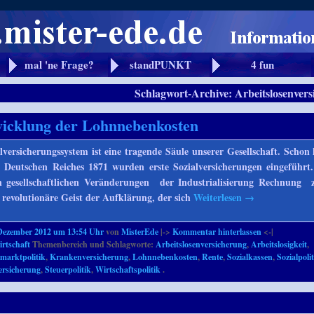
mal 'ne Frage?
standPUNKT
4 fun
Schlagwort-Archive:
Arbeitslosenver
icklung der Lohnnebenkosten
lversicherungssystem ist eine tragende Säule unserer Gesellschaft. Schon
Deutschen Reiches 1871 wurden erste Sozialversicherungen eingeführt
gesellschaftlichen Veränderungen der Industrialisierung Rechnung z
revolutionäre Geist der Aufklärung, der sich
Weiterlesen
→
Dezember 2012 um 13:54 Uhr
von
MisterEde
|->
Kommentar hinterlassen
<-|
rtschaft
Themenbereich und Schlagworte:
Arbeitslosenversicherung
,
Arbeitslosigkeit
,
smarktpolitik
,
Krankenversicherung
,
Lohnnebenkosten
,
Rente
,
Sozialkassen
,
Sozialpoli
ersicherung
,
Steuerpolitik
,
Wirtschaftspolitik
.