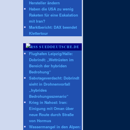
Hersteller ändern
Haben die USA zu wenig
Raketen für eine Eskalation
mit Iran?
Marktbericht: DAX beendet
Klettertour
SUEDDEUTSCHE.DE
Flughafen Leipzig/Halle:
Dobrindt: „Wettrüsten im
Bereich der hybriden
Bedrohung“
Sabotageverdacht: Dobrindt
sieht in Drohnenvorfall
„hybrides
Bedrohungsszenario“
Krieg in Nahost: Iran:
Einigung mit Oman über
neue Route durch Straße
von Hormus
Wassermangel in den Alpen: