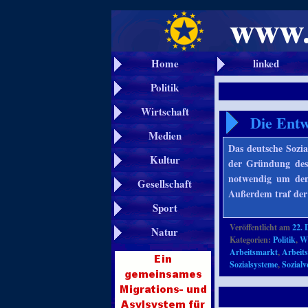
Home
linked
Politik
Wirtschaft
Die Entw
Medien
Das deutsche Sozia
Kultur
der Gründung des 
notwendig um den 
Gesellschaft
Außerdem traf der 
Sport
Veröffentlicht am
22. 
Natur
Kategorien:
Politik
,
Wi
Arbeitsmarkt
,
Arbeit
Sozialsysteme
,
Sozialv