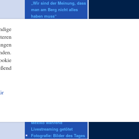
„Wir sind der Meinung, dass
man am Berg nicht alles
haben muss“
Paläontologie: Warum gab
ndige
es keine winzigen
Dinosaurier?
teren
ungen
ZEIT ONLINE
nden.
Verkehr: Lastwagen brennt
ookie
auf A14 – Richtung Dresden
eßend
weiter gesperrt
Unfall auf Baustelle: 32-
Jähriger stirbt bei
Arbeitsunfall in Celle
ür
Almwirtschaft: Almbauern
kämpfen mit Bürokratie und
Klimawandel
Internet: Influencer in
Mexiko während
Livestreaming getötet
Fotografie: Bilder des Tages