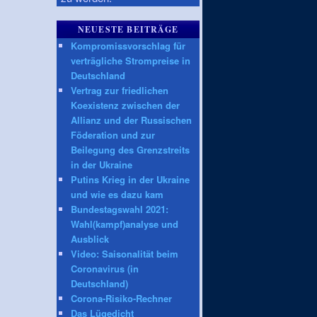
NEUESTE BEITRÄGE
Kompromissvorschlag für
verträgliche Strompreise in
Deutschland
Vertrag zur friedlichen
Koexistenz zwischen der
Allianz und der Russischen
Föderation und zur
Beilegung des Grenzstreits
in der Ukraine
Putins Krieg in der Ukraine
und wie es dazu kam
Bundestagswahl 2021:
Wahl(kampf)analyse und
Ausblick
Video: Saisonalität beim
Coronavirus (in
Deutschland)
Corona-Risiko-Rechner
Das Lügedicht