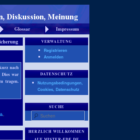
Glossar
Impressum
sicherung
VERWALTUNG
Registrieren
Anmelden
 kurz nach
. Dies war
DATENSCHUTZ
u tragen.
Nutzungsbedingungen,
Cookies, Datenschutz
SUCHE
Suchen
tik
,
HERZLICH WILLKOMMEN
AUF MISTER-EDE.DE