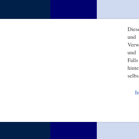
Dies
und 
Verw
und 
Fall
hint
selbs
I