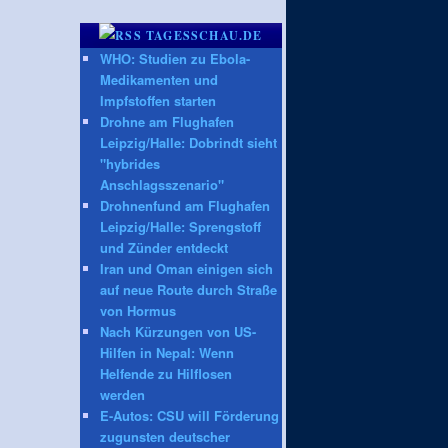
TAGESSCHAU.DE
WHO: Studien zu Ebola-
Medikamenten und
Impfstoffen starten
Drohne am Flughafen
Leipzig/Halle: Dobrindt sieht
"hybrides
Anschlagsszenario"
Drohnenfund am Flughafen
Leipzig/Halle: Sprengstoff
und Zünder entdeckt
Iran und Oman einigen sich
auf neue Route durch Straße
von Hormus
Nach Kürzungen von US-
Hilfen in Nepal: Wenn
Helfende zu Hilflosen
werden
E-Autos: CSU will Förderung
zugunsten deutscher