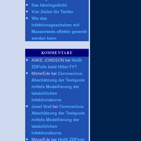
Das Ideologedicht
Vier Zeilen für Twitter
Wie das
Infektionsgeschehen mit
Massentests effektiv gesenkt
werden kann
KOMMENTARE
ANKE JONSSON bei
Heißt
ZDFinfo bald Hitler-TV?
MisterEde bei
Coronavirus:
Abschätzung der Testquote
mittels Modellierung der
tatsächlichen
Infektionskurve
Josef Graf
bei
Coronavirus:
Abschätzung der Testquote
mittels Modellierung der
tatsächlichen
Infektionskurve
MisterEde bei
Heißt ZDFinfo