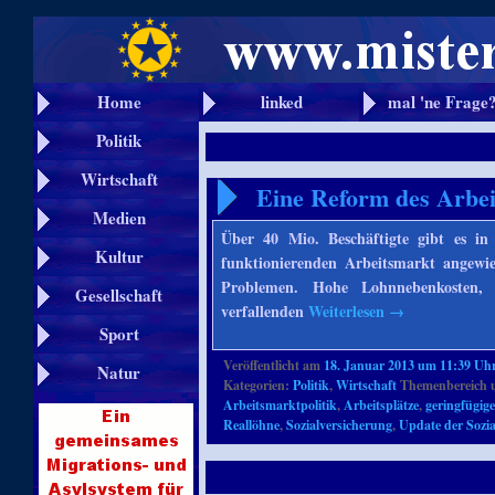
Home
linked
mal 'ne Frage
Politik
Wirtschaft
Eine Reform des Arbe
Medien
Über 40 Mio. Beschäftigte gibt es in
Kultur
funktionierenden Arbeitsmarkt angewie
Problemen. Hohe Lohnnebenkosten, e
Gesellschaft
verfallenden
Weiterlesen
→
Sport
Veröffentlicht am
18. Januar 2013 um 11:39 Uh
Natur
Kategorien:
Politik
,
Wirtschaft
Themenbereich 
Arbeitsmarktpolitik
,
Arbeitsplätze
,
geringfügig
Reallöhne
,
Sozialversicherung
,
Update der Sozi