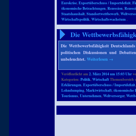
Eurokrise
,
Exportüberschuss / Importdefizit
,
Fi
ökonomische Betrachtungen
,
Rezession
,
Rezessi
Staatshaushalt
,
Standortwettbewerb
,
Weltverso
Wirtschaftspolitik
,
Wirtschaftswachstum
.
Die Wettbewerbsfähigk
Die Wettbewerbsfähigkeit Deutschlands 
politischen Diskussionen und Debatte
unbeleuchtet.
Weiterlesen
→
Veröffentlicht am
2. März 2014 um 15:03 Uhr
v
Kategorien:
Politik
,
Wirtschaft
Themenbereich 
Erklärungen
,
Exportüberschuss / Importdefizit
Lohndumping
,
Marktwirtschaft
,
ökonomische 
Tourismus
,
Unternehmen
,
Weltversorger
,
Wettb