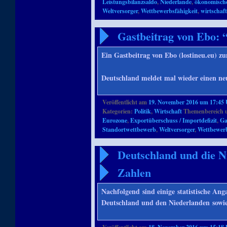
Leistungsbilanzsaldo
,
Niederlande
,
ökonomisch
Weltversorger
,
Wettbewerbsfähigkeit
,
wirtschaf
Gastbeitrag von Ebo: 
Ein Gastbeitrag von Ebo (lostineu.eu) z
Deutschland meldet mal wieder einen ne
Veröffentlicht am
19. November 2016 um 17:45
Kategorien:
Politik
,
Wirtschaft
Themenbereich 
Eurozone
,
Exportüberschuss / Importdefizit
,
Ga
Standortwettbewerb
,
Weltversorger
,
Wettbewerb
Deutschland und die N
Zahlen
Nachfolgend sind einige statistische A
Deutschland und den Niederlanden sowie