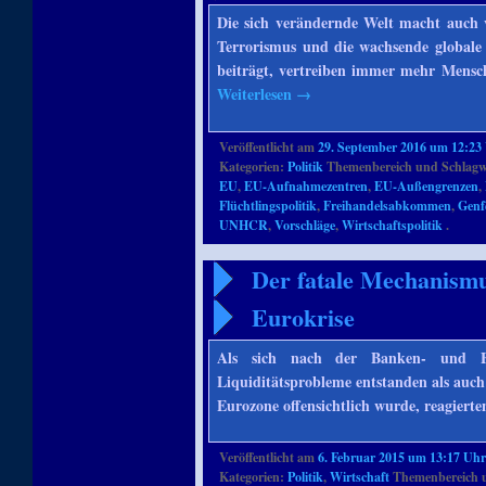
Die sich verändernde Welt macht auch 
Terrorismus und die wachsende globale 
beiträgt, vertreiben immer mehr Mensc
Weiterlesen
→
Veröffentlicht am
29. September 2016 um 12:23
Kategorien:
Politik
Themenbereich und Schlagw
EU
,
EU-Aufnahmezentren
,
EU-Außengrenzen
,
Flüchtlingspolitik
,
Freihandelsabkommen
,
Genf
UNHCR
,
Vorschläge
,
Wirtschaftspolitik
.
Der fatale Mechanismus
Eurokrise
Als sich nach der Banken- und Fi
Liquiditätsprobleme entstanden als auc
Eurozone offensichtlich wurde, reagiert
Veröffentlicht am
6. Februar 2015 um 13:17 Uh
Kategorien:
Politik
,
Wirtschaft
Themenbereich 