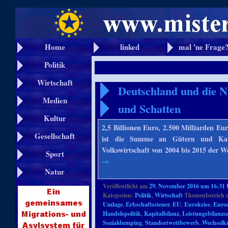
Home
linked
mal 'ne Frage
Politik
Wirtschaft
Deutschland und die N
Medien
und Schatten
Kultur
2,5 Billionen Euro, 2.500 Milliarden Eu
Gesellschaft
ist die Summe an Gütern und Kapi
Volkswirtschaft von 2004 bis 2015 der 
Sport
→
Natur
Veröffentlicht am
29. November 2016 um 16:31
Kategorien:
Politik
,
Wirtschaft
Themenbereich 
Umlage
,
Erbschaftssteuer
,
EU
,
Eurokrise
,
Euro
Handelspolitik
,
Kapitalbilanz
,
Leistungsbilanzs
Sozialdumping
,
Standortwettbewerb
,
Wechselk