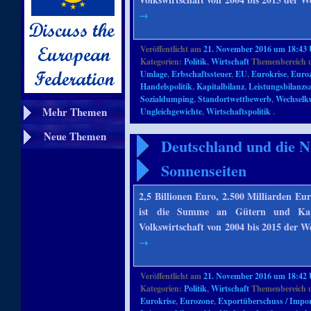
→
Veröffentlicht am
21. November 2016 um 18:43
Kategorien:
Politik
,
Wirtschaft
Themenbereich 
Umlage
,
Erbschaftssteuer
,
EU
,
Eurokrise
,
Euro
Handelspolitik
,
Kapitalbilanz
,
Leistungsbilanzs
Sozialdumping
,
Standortwettbewerb
,
Wechselk
Mehr Themen
Ungleichgewichte
,
Wirtschaftspolitik
.
Neue Themen
Deutschland und die N
Sonnenseiten
2,5 Billionen Euro, 2.500 Milliarden Eu
ist die Summe an Gütern und Kapi
Volkswirtschaft von 2004 bis 2015 der 
→
Veröffentlicht am
21. November 2016 um 18:42
Kategorien:
Politik
,
Wirtschaft
Themenbereich 
Eurokrise
,
Eurozone
,
Exportüberschuss / Import