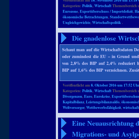
Veröffentlicht am
18. November 2016 um 15:18
Kategorien:
Politik
,
Wirtschaft
Themenbereich 
Eurozone
,
Exportüberschuss / Importdefizit
,
Ha
ökonomische Betrachtungen
,
Standortwettbew
Ungleichgewichte
,
Wirtschaftspolitik
.
Die gnadenlose Wirtsc
Schaut man auf die Wirtschaftsdaten De
oder zumindest die EU – in Grund und
von 2,8% des BIP auf 2,4% reduziert 
BIP auf 1,6% des BIP verzeichnen. Zusä
Veröffentlicht am
8. Oktober 2016 um 17:52 Uh
Kategorien:
Politik
,
Wirtschaft
Themenbereich 
Divergenzen
,
Euro
,
Eurokrise
,
Exportüberschuss
Kapitalbilanz
,
Leistungsbilanzsaldo
,
ökonomisc
Weltversorger
,
Wettbewerbsfähigkeit
,
wirtschaf
Eine Neuausrichtung d
Migrations- und Asylpo