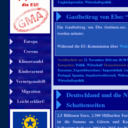
Ungleichgewichte
,
Wirtschaftspolitik
.
Gastbeitrag von Ebo: 
Ein Gastbeitrag von Ebo (lostineu.eu),
werden müsste:
Europa
Während die EU-Kommission über
Weit
Corona
Veröffentlicht am
22. November 2016 um 18:38
Klimawandel
Kategorien:
Politik
,
Wirtschaft
Themenbereich 
Eurozone
,
Exportüberschuss / Importdefizit
,
Ga
Kinderarmut
Portugal
,
Spanien
,
Standortwettbewerb
,
Weltve
Vermögensdrift
Wirtschaftspolitik
.
Migration
Deutschland und die N
Leicht erklärt!
Schattenseiten
2,5 Billionen Euro, 2.500 Milliarden Eu
ist die Summe an Gütern und Kapi
Volkswirtschaft von 2004 bis 2015 der 