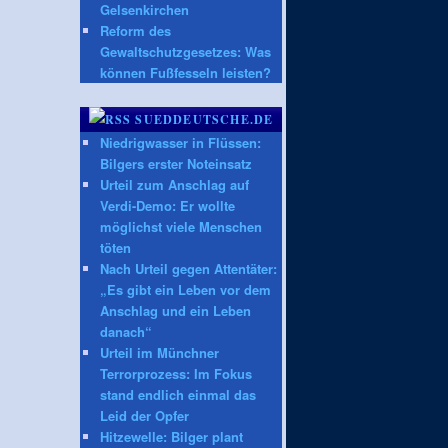
Gelsenkirchen
Reform des
Gewaltschutzgesetzes: Was
können Fußfesseln leisten?
SUEDDEUTSCHE.DE
Niedrigwasser in Flüssen:
Bilgers erster Noteinsatz
Urteil zum Anschlag auf
Verdi-Demo: Er wollte
möglichst viele Menschen
töten
Nach Urteil gegen Attentäter:
„Es gibt ein Leben vor dem
Anschlag und ein Leben
danach“
Urteil im Münchner
Terrorprozess: Im Fokus
stand endlich einmal das
Leid der Opfer
Hitzewelle: Bilger plant