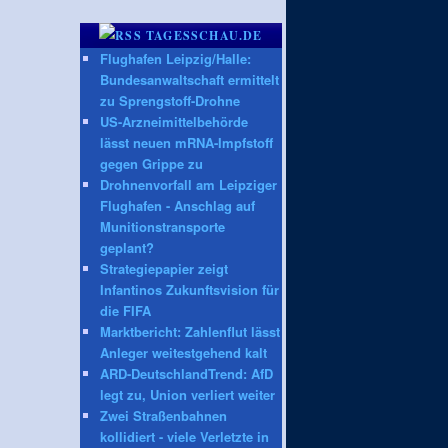
TAGESSCHAU.DE
Flughafen Leipzig/Halle:
Bundesanwaltschaft ermittelt
zu Sprengstoff-Drohne
US-Arzneimittelbehörde
lässt neuen mRNA-Impfstoff
gegen Grippe zu
Drohnenvorfall am Leipziger
Flughafen - Anschlag auf
Munitionstransporte
geplant?
Strategiepapier zeigt
Infantinos Zukunftsvision für
die FIFA
Marktbericht: Zahlenflut lässt
Anleger weitestgehend kalt
ARD-DeutschlandTrend: AfD
legt zu, Union verliert weiter
Zwei Straßenbahnen
kollidiert - viele Verletzte in