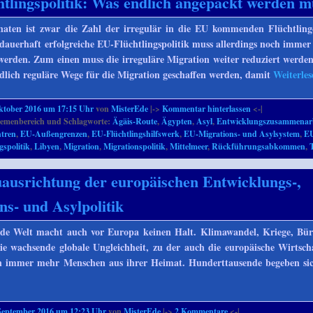
tlingspolitik: Was endlich angepackt werden m
naten ist zwar die Zahl der irregulär in die EU kommenden Flüchtling
 dauerhaft erfolgreiche EU-Flüchtlingspolitik muss allerdings noch immer 
werden. Zum einen muss die irreguläre Migration weiter reduziert werd
lich reguläre Wege für die Migration geschaffen werden, damit
Weiterle
ktober 2016 um 17:15 Uhr
von
MisterEde
|->
Kommentar hinterlassen
<-|
emenbereich und Schlagworte:
Ägäis-Route
,
Ägypten
,
Asyl
,
Entwicklungszusammenar
tren
,
EU-Außengrenzen
,
EU-Flüchtlingshilfswerk
,
EU-Migrations- und Asylsystem
,
EU
gspolitik
,
Libyen
,
Migration
,
Migrationspolitik
,
Mittelmeer
,
Rückführungsabkommen
,
ausrichtung der europäischen Entwicklungs-,
ns- und Asylpolitik
nde Welt macht auch vor Europa keinen Halt. Klimawandel, Kriege, Bür
e wachsende globale Ungleichheit, zu der auch die europäische Wirtscha
ben immer mehr Menschen aus ihrer Heimat. Hunderttausende begeben si
September 2016 um 12:23 Uhr
von
MisterEde
|->
2
Kommentare
<-|