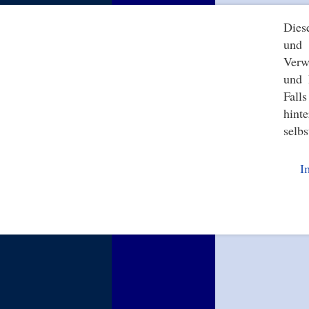
Dies
und 
Verw
und 
Fall
hint
selbs
I