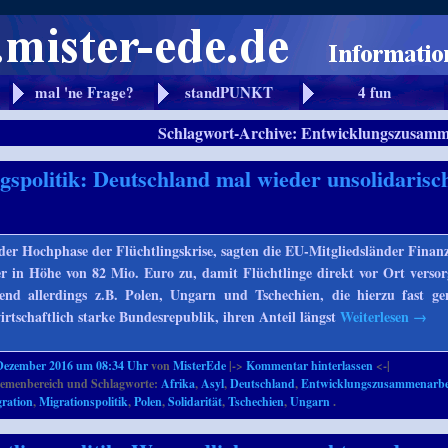
mal 'ne Frage?
standPUNKT
4 fun
Schlagwort-Archive:
Entwicklungszusamm
ngspolitik: Deutschland mal wieder unsolidarisc
der Hochphase der Flüchtlingskrise, sagten die EU-Mitgliedsländer Finanz
r in Höhe von 82 Mio. Euro zu, damit Flüchtlinge direkt vor Ort verso
nd allerdings z.B. Polen, Ungarn und Tschechien, die hierzu fast ge
irtschaftlich starke Bundesrepublik, ihren Anteil längst
Weiterlesen
→
Dezember 2016 um 08:34 Uhr
von
MisterEde
|->
Kommentar hinterlassen
<-|
emenbereich und Schlagworte:
Afrika
,
Asyl
,
Deutschland
,
Entwicklungszusammenarbe
ration
,
Migrationspolitik
,
Polen
,
Solidarität
,
Tschechien
,
Ungarn
.