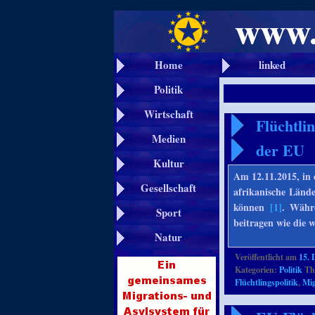
Home
linked
Politik
Wirtschaft
Flüchtli
Medien
der EU
Kultur
Am 12.11.2015, in 
Gesellschaft
afrikanische Lände
können
[1]
. Währe
Sport
beitragen wie die w
Natur
Veröffentlicht am
15. 
Kategorien:
Politik
Th
Flüchtlingspolitik
,
Mig