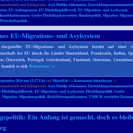
emenbereich und Schlagworte:
Asyl
,
Dublin-Abkommen
,
Entwicklungszusammenarbei
tren
,
EU-Außengrenzen
,
EU-Flüchtlingshilfswerk
,
EU-Migrations- und Asylsystem
,
eihandelsabkommen
,
Genfer Flüchtlingskonvention
,
Handelspolitik
,
Migration
,
Migratio
Wirtschaftspolitik
.
ines EU-Migrations- und Asylsystem
dargestellte EU-Migrations- und Asylsystem beruht auf einer ve
nerhalb der EU durch die Länder Deutschland, Frankreich, Italien, Sp
en, Österreich, Portugal, Griechenland, Finnland, Slowenien, Luxembur
 handelt es sich
Weiterlesen
→
September 2016 um 12:17 Uhr
von
MisterEde
|->
Kommentar hinterlassen
<-|
emenbereich und Schlagworte:
Asyl
,
Dublin-Abkommen
,
Entwicklungszusammenarbei
-Flüchtlingshilfswerk
,
EU-Migrations- und Asylsystem
,
Flüchtlingspolitik
,
Genfer
n
,
Migration
,
Migrationspolitik
,
Rückführungsabkommen
,
UNHCR
,
verstärkte Zusamm
gspolitik: Ein Anfang ist gemacht, doch es bleib
Weg