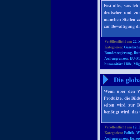
Fast alles, was ic
deutscher und zu
manchen Stellen ze
zur Bewältigung di
Veröffentlicht am
22. 
Kategorien:
Gesellscha
Bundesregierung
,
Bun
Außengrenzen
,
EU-Mi
humanitäre Hilfe
,
Mig
Die glob
Wenn über den Wo
Produkte, die Bild
selten wird zur 
benötigt wird, das
Veröffentlicht am
12. 
Kategorien:
Politik
,
Wi
Außengrenzen
,
Europ