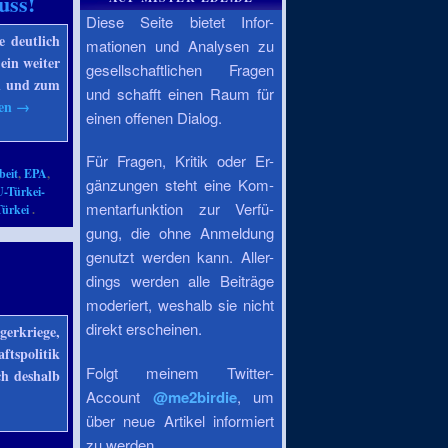
uss!
Diese Seite bietet Infor-
e deutlich
mationen und Analysen zu
ein weiter
gesellschaftlichen Fragen
en und zum
und schafft einen Raum für
sen
→
einen offenen Dialog.
Für Fragen, Kritik oder Er-
beit
,
EPA
,
gänzungen steht eine Kom-
-Türkei-
mentarfunktion zur Verfü-
Türkei
.
gung, die ohne Anmeldung
genutzt werden kann. Aller-
dings werden alle Beiträge
moderiert, weshalb sie nicht
direkt erscheinen.
gerkriege,
ftspolitik
Folgt meinem Twitter-
ch deshalb
Account
@me2birdie
, um
über neue Artikel informiert
zu werden.