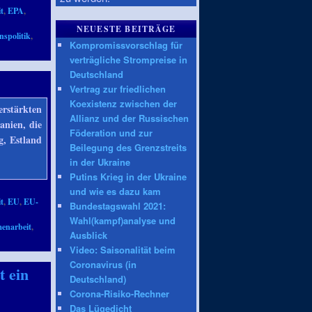
t
,
EPA
,
NEUESTE BEITRÄGE
nspolitik
,
Kompromissvorschlag für
verträgliche Strompreise in
Deutschland
Vertrag zur friedlichen
Koexistenz zwischen der
rstärkten
Allianz und der Russischen
anien, die
Föderation und zur
g, Estland
Beilegung des Grenzstreits
in der Ukraine
Putins Krieg in der Ukraine
und wie es dazu kam
t
,
EU
,
EU-
Bundestagswahl 2021:
Wahl(kampf)analyse und
enarbeit
,
Ausblick
Video: Saisonalität beim
Coronavirus (in
t ein
Deutschland)
Corona-Risiko-Rechner
Das Lügedicht