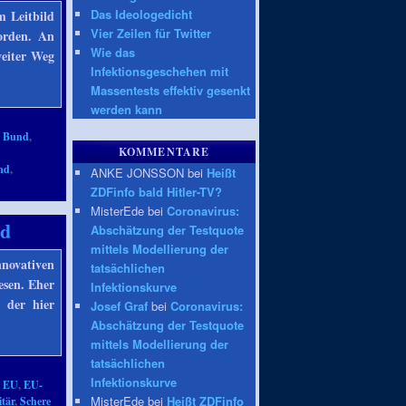
Das Ideologedicht
m Leitbild
Vier Zeilen für Twitter
orden. An
Wie das
weiter Weg
Infektionsgeschehen mit
Massentests effektiv gesenkt
werden kann
,
Bund
,
KOMMENTARE
nd
,
ANKE JONSSON bei
Heißt
ZDFinfo bald Hitler-TV?
MisterEde bei
Coronavirus:
id
Abschätzung der Testquote
mittels Modellierung der
novativen
tatsächlichen
esen. Eher
Infektionskurve
 der hier
Josef Graf
bei
Coronavirus:
Abschätzung der Testquote
mittels Modellierung der
tatsächlichen
Infektionskurve
,
EU
,
EU-
MisterEde bei
Heißt ZDFinfo
itär
,
Schere