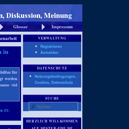
Glossar
Impressum
enarbeit
VERWALTUNG
Registrieren
h in
Anmelden
DATENSCHUTZ
hilfen für
Nutzungsbedingungen,
rgt werden
Cookies, Datenschutz
nauso viel
SUCHE
Suchen
it
,
EU
,
HERZLICH WILLKOMMEN
AUF MISTER-EDE.DE