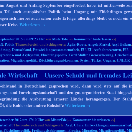
h im August und Anfang September eingefordert habe, ist mittlerweile zu
m Teil auch europäischer Politik beim Umgang mit Flüchtlingen gew
igen sich hierbei auch schon erste Erfolge, allerdings bleibt es noch ein 
eser Krise.
Weiterlesen
→
September 2015 um 09:23 Uhr
von
MisterEde
|->
Kommentar hinterlassen
<-|
ft
,
Politik
Themenbereich und Schlagworte:
Ägäis-Route
,
Angela Merkel
,
Asyl
,
Balkan
destag
,
Deutschland
,
Entwicklungszusammenarbeit
,
EU
,
EU-Aufnahmezentren
,
EU-
grations- und Asylsystem
,
Flüchtlingspolitik
,
Gerd Müller
,
Grenzsicherung
,
Griechenla
ration
,
Migrationspolitik
,
Rückführungsabkommen
,
Syrien
,
Türkei
,
Ungarn
,
UNHCR
.
ale Wirtschaft – Unsere Schuld und fremdes Le
hlstand in Deutschland gesprochen wird, dann wird stets auf die in
ungs- und Forschungslandschaft und den gut organisierten Staat hingewi
Begründung die Ausbeutung ärmerer Länder herangezogen. Der Stahl
 Öl, die Kohle oder andere Rohstoffe
Weiterlesen
→
Dezember 2012 um 17:10 Uhr
von
MisterEde
|->
Kommentar hinterlassen
<-|
rtschaft
Themenbereich und Schlagworte:
Asyl
,
China
,
Entwicklungszusammenarbeit
a
,
Flüchtlingspolitik
,
Freihandelsabkommen
,
Frontex
,
Migration
,
Migrationspolitik
,
Mil