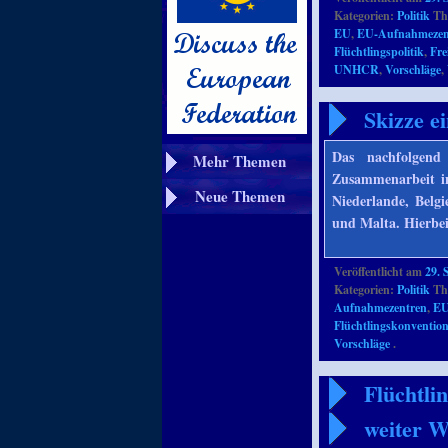
Kategorien:
Politik
Th
EU
,
EU-Aufnahmezen
Flüchtlingspolitik
,
Fr
UNHCR
,
Vorschläge
,
Skizze e
Das nachfolgend 
Mehr Themen
Zusammenarbeit in
Neue Themen
Niederlande, Belgi
und Malta. Hierbei
Veröffentlicht am
29. 
Kategorien:
Politik
Th
Aufnahmezentren
,
EU
Flüchtlingskonventio
Vorschläge
.
Flüchtlin
weiter 