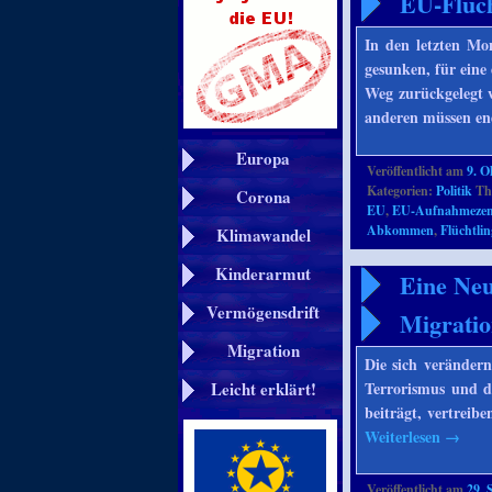
EU-Flüch
In den letzten Mo
gesunken, für eine
Weg zurückgelegt 
anderen müssen end
Europa
Veröffentlicht am
9. O
Kategorien:
Politik
Th
Corona
EU
,
EU-Aufnahmezen
Abkommen
,
Flüchtlin
Klimawandel
Kinderarmut
Eine Neu
Vermögensdrift
Migratio
Migration
Die sich veränder
Terrorismus und di
Leicht erklärt!
beiträgt, vertrei
Weiterlesen
→
Veröffentlicht am
29. 