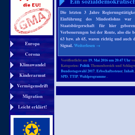
Ein sozialdemokratisc
Die letzten 3 Jahre Regierungstätigk
Einführung des Mindestlohns war 
Staatsbürgerschaft für hier gebo
Verbesserungen bei der Rente, also die 
63 bzw. ab 65, waren richtig und auch d
Europa
Signal.
Weiterlesen
→
Corona
Veröffentlicht am
19. Mai 2016 um 20:47 Uhr
v
Klimawandel
Kategorien:
Politik
Themenbereich und Schlagw
Bundestagswahl 2017
,
Erbschaftssteuer
,
Inhalt
Kinderarmut
SPD
,
TTIP
,
Wahlprogramme
.
Vermögensdrift
Migration
Leicht erklärt!