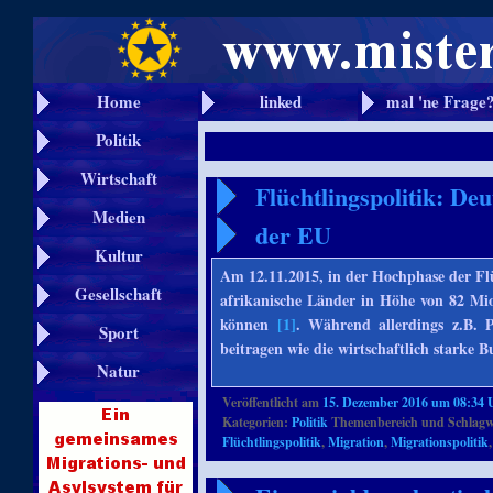
Home
linked
mal 'ne Frage
Politik
Wirtschaft
Flüchtlingspolitik: De
Medien
der EU
Kultur
Am 12.11.2015, in der Hochphase der Flü
Gesellschaft
afrikanische Länder in Höhe von 82 Mio
können
[1]
. Während allerdings z.B. P
Sport
beitragen wie die wirtschaftlich starke 
Natur
Veröffentlicht am
15. Dezember 2016 um 08:34 
Kategorien:
Politik
Themenbereich und Schlagw
Flüchtlingspolitik
,
Migration
,
Migrationspolitik