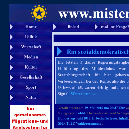
Home
linked
mal 'ne Frage
Politik
Wirtschaft
Ein sozialdemokratisc
Medien
Die letzten 3 Jahre Regierungstätigk
Kultur
Einführung des Mindestlohns war 
Staatsbürgerschaft für hier gebo
Gesellschaft
Verbesserungen bei der Rente, also die 
Sport
63 bzw. ab 65, waren richtig und auch d
Signal.
Weiterlesen
→
Natur
Veröffentlicht am
19. Mai 2016 um 20:47 Uhr
v
Kategorien:
Politik
Themenbereich und Schlagw
Bundestagswahl 2017
,
Erbschaftssteuer
,
Inhalt
SPD
,
TTIP
,
Wahlprogramme
.