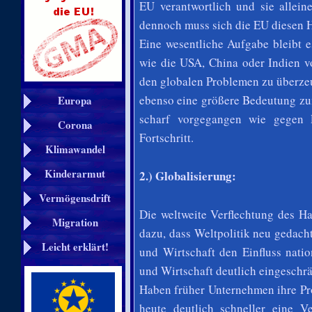
EU verantwortlich und sie allein
dennoch muss sich die EU diesen H
Eine wesentliche Aufgabe bleibt 
wie die USA, China oder Indien v
den globalen Problemen zu überze
ebenso eine größere Bedeutung z
Europa
scharf vorgegangen wie gegen P
Corona
Fortschritt.
Klimawandel
Kinderarmut
2.) Globalisierung:
Vermögensdrift
Die weltweite Verflechtung des H
Migration
dazu, dass Weltpolitik neu gedach
Leicht erklärt!
und Wirtschaft den Einfluss nati
und Wirtschaft deutlich eingeschrä
Haben früher Unternehmen ihre Pr
heute deutlich schneller eine V