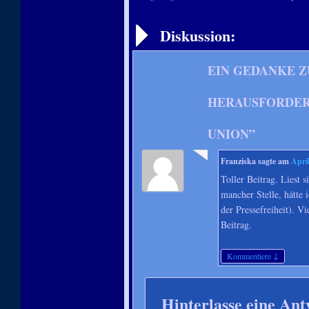
Artikelnavigation
Diskussion:
EIN GEDANKE Z
HERAUSFORDER
UNION
”
Franziska
sagte am
Apri
Toller Beitrag. Liest 
mancher Stelle, hätte 
der Pressefreiheit). V
Beitrag.
↓
Kommentiere
Hinterlasse eine Ant