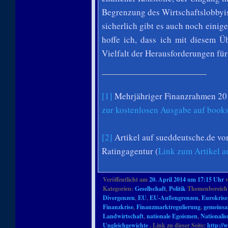
Begrenzung des Wirtschaftslobbyi
sicherlich gibt es auch noch einig
hoffe ich, dass ich mit diesem 
Vielfalt der Herausforderungen für
[1]
Mehrjähriger Finanzrahmen 201
zur kostenlosen Ausgabe auf book
[2]
Artikel auf sueddeutsche.de v
Ratingagentur (
Link zum Artikel 
Veröffentlicht am
20. April 2014 um 17:15 Uhr
Kategorien:
Gesellschaft
,
Politik
Themenbereich
Divergenzen
,
EU
,
EU-Außengrenzen
,
Eurokrise
Finanzkrise
,
Finanzmarktregulierung
,
gemeinsa
Landwirtschaft
,
nationale Egoismen
,
Nationali
Ungleichgewichte
. Link zu dieser Seite:
http://