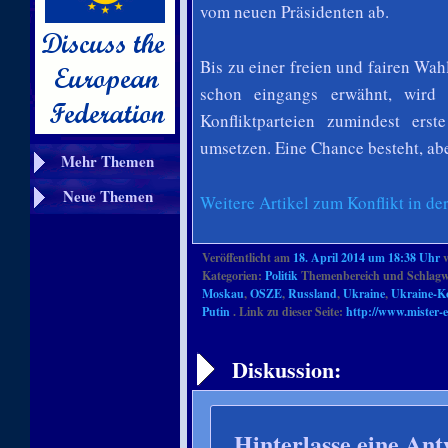
vom neuen Präsidenten ab.
Bis zu einer freien und fairen Wah
schon eingangs erwähnt, wird 
Konfliktparteien zumindest erst
umsetzen. Eine Chance besteht, abe
Mehr Themen
Neue Themen
Weitere Artikel zum Konflikt in d
Veröffentlicht am
18. April 2014 um 18:38 Uhr
Kategorien:
Politik
Themenbereich und Schlagw
Moskau
,
OSZE
,
Russland
,
Ukraine
,
Ukraine-Ko
Putin
. Link zu dieser Seite:
http://www.mister-e
Artikelnavigation
Diskussion:
Hinterlasse eine Ant