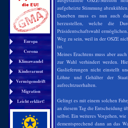
ausgestattete OSZE-Mission hel
aufgeheizte Stimmung abzukühlen
Daneben muss es nun auch da
herzustellen, welche die D
Präsidentschaftswahl ermöglichen
Weg zu sein, weil in der OSZE ni
Europa
ist.
Corona
Meines Erachtens muss aber auch 
Klimawandel
zur Wahl verhindert werden. Hier
Gaslieferungen nicht einstellt u
Kinderarmut
Löhne und Gehälter der Staats
Vermögensdrift
aufrechtzuerhalten.
Migration
Gelingt es mit einem solchen Fah
Leicht erklärt!
an diesem Tag die Entscheidung üb
selbst. Ein weiteres Vorgehen, wie
dementsprechend dann an das Wa