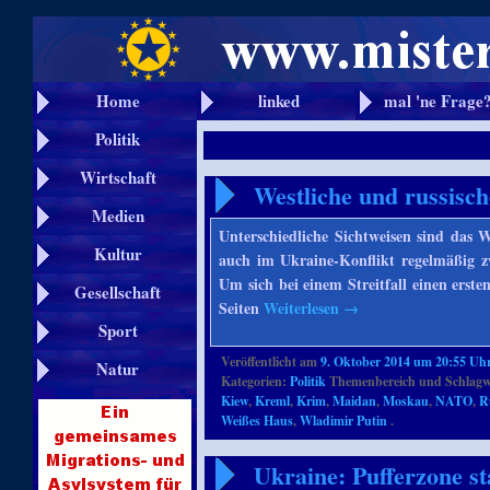
Home
linked
mal 'ne Frage
Politik
Wirtschaft
Westliche und russisch
Medien
Unterschiedliche Sichtweisen sind das W
Kultur
auch im Ukraine-Konflikt regelmäßig z
Um sich bei einem Streitfall einen erst
Gesellschaft
Seiten
Weiterlesen
→
Sport
Veröffentlicht am
9. Oktober 2014 um 20:55 Uh
Natur
Kategorien:
Politik
Themenbereich und Schlagw
Kiew
,
Kreml
,
Krim
,
Maidan
,
Moskau
,
NATO
,
R
Weißes Haus
,
Wladimir Putin
.
Ukraine: Pufferzone s