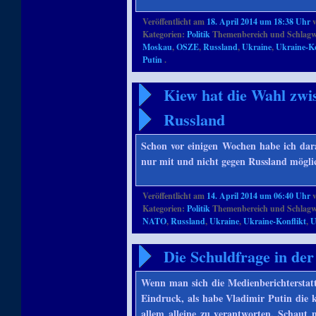
Veröffentlicht am
18. April 2014 um 18:38 Uhr
Kategorien:
Politik
Themenbereich und Schlagw
Moskau
,
OSZE
,
Russland
,
Ukraine
,
Ukraine-Ko
Putin
.
Kiew hat die Wahl zw
Russland
Schon vor einigen Wochen habe ich dara
nur mit und nicht gegen Russland mögli
Veröffentlicht am
14. April 2014 um 06:40 Uhr
Kategorien:
Politik
Themenbereich und Schlagw
NATO
,
Russland
,
Ukraine
,
Ukraine-Konflikt
,
Die Schuldfrage in de
Wenn man sich die Medienberichtersta
Eindruck, als habe Vladimir Putin die k
allem alleine zu verantworten. Schaut