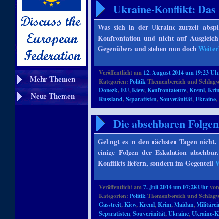
Ukraine-Konflikt: Das
Was sich in der Ukraine zurzeit abspie
Konfrontation und nicht auf Ausgleich 
Gegenübers und stehen nun doch
Weiter
Veröffentlicht am
12. August 2014 um 19:23 Uh
Mehr Themen
Kategorien:
Politik
Themenbereich und Schlagw
Donezk
,
EU
,
Kiew
,
Konfrontateure
,
Kreml
,
Kri
Neue Themen
Russland
,
Separatisten
,
Souveränität
,
Ukraine
,
Die absehbaren Folgen
Gelingt es in den nächsten Tagen nicht
einige Folgen der Eskalation absehba
Konflikts liefern, sondern im Gegenteil
W
Veröffentlicht am
7. Juli 2014 um 07:28 Uhr
vo
Kategorien:
Politik
Themenbereich und Schlagw
Gasstreit
,
Kiew
,
Kreml
,
Krim
,
Maidan
,
Militärei
Separatisten
,
Souveränität
,
Ukraine
,
Ukraine-Ko