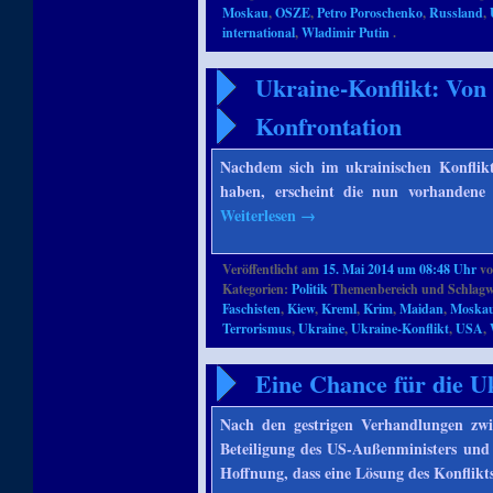
Moskau
,
OSZE
,
Petro Poroschenko
,
Russland
,
international
,
Wladimir Putin
.
Ukraine-Konflikt: Von
Konfrontation
Nachdem sich im ukrainischen Konflikt
haben, erscheint die nun vorhandene 
Weiterlesen
→
Veröffentlicht am
15. Mai 2014 um 08:48 Uhr
v
Kategorien:
Politik
Themenbereich und Schlagw
Faschisten
,
Kiew
,
Kreml
,
Krim
,
Maidan
,
Moska
Terrorismus
,
Ukraine
,
Ukraine-Konflikt
,
USA
,
Eine Chance für die U
Nach den gestrigen Verhandlungen zw
Beteiligung des US-Außenministers und
Hoffnung, dass eine Lösung des Konflikt