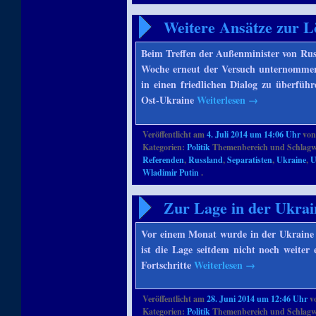
Weitere Ansätze zur L
Beim Treffen der Außenminister von Rus
Woche erneut der Versuch unternommen,
in einen friedlichen Dialog zu überfüh
Ost-Ukraine
Weiterlesen
→
Veröffentlicht am
4. Juli 2014 um 14:06 Uhr
vo
Kategorien:
Politik
Themenbereich und Schlagw
Referenden
,
Russland
,
Separatisten
,
Ukraine
,
U
Wladimir Putin
.
Zur Lage in der Ukrai
Vor einem Monat wurde in der Ukraine 
ist die Lage seitdem nicht noch weiter e
Fortschritte
Weiterlesen
→
Veröffentlicht am
28. Juni 2014 um 12:46 Uhr
v
Kategorien:
Politik
Themenbereich und Schlagw