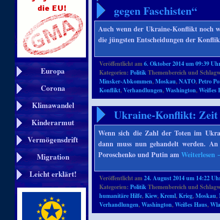
gegen Faschisten“
Auch wenn der Ukraine-Konflikt noch we
die jüngsten Entscheidungen der Konflik
Veröffentlicht am
6. Oktober 2014 um 09:39 Uh
Europa
Kategorien:
Politik
Themenbereich und Schlagw
Minsker-Abkommen
,
Moskau
,
NATO
,
Petro P
Corona
Konflikt
,
Verhandlungen
,
Washington
,
Weißes 
Klimawandel
Ukraine-Konflikt: Zei
Kinderarmut
Wenn sich die Zahl der Toten im Ukrain
Vermögensdrift
dann muss nun gehandelt werden. An 
Poroschenko und Putin am
Weiterlesen
Migration
Leicht erklärt!
Veröffentlicht am
24. August 2014 um 14:22 Uh
Kategorien:
Politik
Themenbereich und Schlagw
humanitäre Hilfe
,
Kiew
,
Kreml
,
Krieg
,
Moskau
,
Verhandlungen
,
Washington
,
Weißes Haus
,
Wla