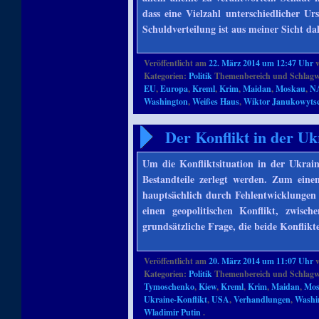
dass eine Vielzahl unterschiedlicher U
Schuldverteilung ist aus meiner Sicht da
Veröffentlicht am
22. März 2014 um 12:47 Uhr
Kategorien:
Politik
Themenbereich und Schlagw
EU
,
Europa
,
Kreml
,
Krim
,
Maidan
,
Moskau
,
N
Washington
,
Weißes Haus
,
Wiktor Janukowyts
Der Konflikt in der Uk
Um die Konfliktsituation in der Ukrain
Bestandteile zerlegt werden. Zum eine
hauptsächlich durch Fehlentwicklungen
einen geopolitischen Konflikt, zwi
grundsätzliche Frage, die beide Konflik
Veröffentlicht am
20. März 2014 um 11:07 Uhr
Kategorien:
Politik
Themenbereich und Schlagw
Tymoschenko
,
Kiew
,
Kreml
,
Krim
,
Maidan
,
Mo
Ukraine-Konflikt
,
USA
,
Verhandlungen
,
Washi
Wladimir Putin
.