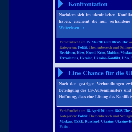
Konfrontation
Nachdem sich im ukrainischen Konflikt
haben, erscheint die nun vorhandene 
Weiterlesen
→
Veröffentlicht am
15. Mai 2014 um 08:48 Uhr
v
Kategorien:
Politik
Themenbereich und Schlagw
Faschisten
,
Kiew
,
Kreml
,
Krim
,
Maidan
,
Moska
Terrorismus
,
Ukraine
,
Ukraine-Konflikt
,
USA
,
Eine Chance für die U
Nach den gestrigen Verhandlungen zw
Beteiligung des US-Außenministers und
Hoffnung, dass eine Lösung des Konflikt
Veröffentlicht am
18. April 2014 um 18:38 Uhr
Kategorien:
Politik
Themenbereich und Schlagw
Moskau
,
OSZE
,
Russland
,
Ukraine
,
Ukraine-Ko
Putin
.