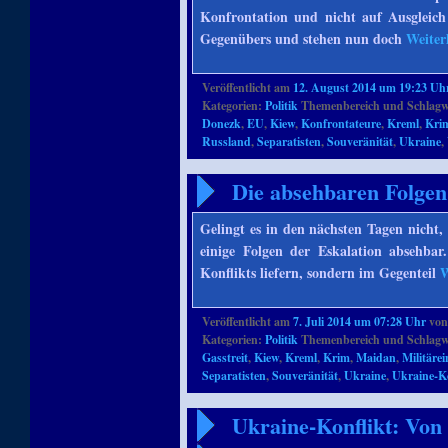
Konfrontation und nicht auf Ausgleich 
Gegenübers und stehen nun doch
Weiter
Veröffentlicht am
12. August 2014 um 19:23 Uh
Kategorien:
Politik
Themenbereich und Schlagw
Donezk
,
EU
,
Kiew
,
Konfrontateure
,
Kreml
,
Kri
Russland
,
Separatisten
,
Souveränität
,
Ukraine
,
Die absehbaren Folgen
Gelingt es in den nächsten Tagen nicht
einige Folgen der Eskalation absehba
Konflikts liefern, sondern im Gegenteil
W
Veröffentlicht am
7. Juli 2014 um 07:28 Uhr
vo
Kategorien:
Politik
Themenbereich und Schlagw
Gasstreit
,
Kiew
,
Kreml
,
Krim
,
Maidan
,
Militärei
Separatisten
,
Souveränität
,
Ukraine
,
Ukraine-Ko
Ukraine-Konflikt: Von