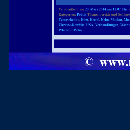
Veröffentlicht am
20. März 2014 um 11:07 Uhr
Kategorien:
Politik
Themenbereich und Schlagw
Tymoschenko
,
Kiew
,
Kreml
,
Krim
,
Maidan
,
Mo
Ukraine-Konflikt
,
USA
,
Verhandlungen
,
Washi
Wladimir Putin
.