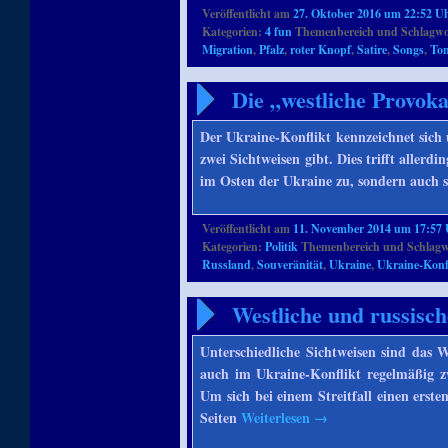
Veröffentlicht am
27. Oktober 2016 um 22:52 U
Kategorien:
4 fun
Themenbereich und Schlagwo
Migration
,
Pfalz
,
roter Knopf
,
Satire
,
Songs
,
Ton
Die „westliche Provoka
Der Ukraine-Konflikt kennzeichnet sich
zwei Sichtweisen gibt. Dies trifft aller
im Osten der Ukraine zu, sondern auch
Veröffentlicht am
11. November 2014 um 17:57
Kategorien:
Politik
Themenbereich und Schlagw
Russland
,
Souveränität
,
Ukraine
,
Ukraine-Konf
Westliche und russisch
Unterschiedliche Sichtweisen sind das W
auch im Ukraine-Konflikt regelmäßig z
Um sich bei einem Streitfall einen erst
Seiten
Weiterlesen
→