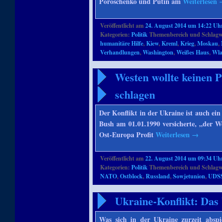
Poroschenko und Putin am
Weiterlesen
Veröffentlicht am
24. August 2014 um 14:22 Uh
Kategorien:
Politik
Themenbereich und Schlagw
humanitäre Hilfe
,
Kiew
,
Kreml
,
Krieg
,
Moskau
,
Verhandlungen
,
Washington
,
Weißes Haus
,
Wla
Westen wollte keinen 
schlagen
Der Konflikt in der Ukraine ist auch ein
Bush am 01.01.1990 versicherte, „der W
Ost-Europa Profit
Weiterlesen
→
Veröffentlicht am
22. August 2014 um 09:34 Uh
Kategorien:
Politik
Themenbereich und Schlagw
NATO
,
Ostblock
,
Russland
,
Sowjetunion
,
UDS
Ukraine-Konflikt: Das
Was sich in der Ukraine zurzeit abspie