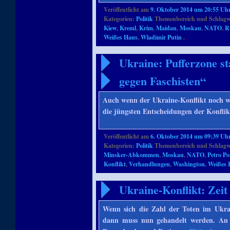
Veröffentlicht am
9. Oktober 2014 um 20:55 Uh
Kategorien:
Politik
Themenbereich und Schlagw
Kiew
,
Kreml
,
Krim
,
Maidan
,
Moskau
,
NATO
,
R
Weißes Haus
,
Wladimir Putin
.
Ukraine: Pufferzone s
gegen Faschisten“
Auch wenn der Ukraine-Konflikt noch we
die jüngsten Entscheidungen der Konflik
Veröffentlicht am
6. Oktober 2014 um 09:39 Uh
Kategorien:
Politik
Themenbereich und Schlagw
Minsker-Abkommen
,
Moskau
,
NATO
,
Petro P
Konflikt
,
Verhandlungen
,
Washington
,
Weißes 
Ukraine-Konflikt: Zei
Wenn sich die Zahl der Toten im Ukrain
dann muss nun gehandelt werden. An 