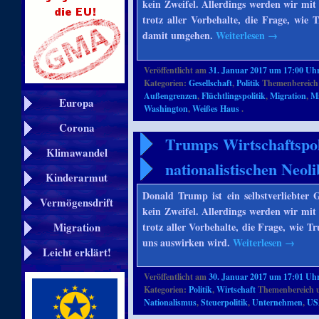
kein Zweifel. Allerdings werden wir mit
trotz aller Vorbehalte, die Frage, wie
damit umgehen.
Weiterlesen
→
Veröffentlicht am
31. Januar 2017 um 17:00 Uh
Kategorien:
Gesellschaft
,
Politik
Themenbereich
Außengrenzen
,
Flüchtlingspolitik
,
Migration
,
Mi
Europa
Washington
,
Weißes Haus
.
Corona
Trumps Wirtschaftspol
Klimawandel
nationalistischen Neol
Kinderarmut
Donald Trump ist ein selbstverliebte
Vermögensdrift
kein Zweifel. Allerdings werden wir mit
trotz aller Vorbehalte, die Frage, wie T
Migration
uns auswirken wird.
Weiterlesen
→
Leicht erklärt!
Veröffentlicht am
30. Januar 2017 um 17:01 Uh
Kategorien:
Politik
,
Wirtschaft
Themenbereich 
Nationalismus
,
Steuerpolitik
,
Unternehmen
,
US