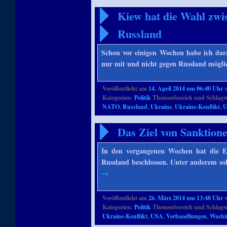
Kiew hat die Wahl zw
Russland
Schon vor einigen Wochen habe ich dara
nur mit und nicht gegen Russland mögli
Veröffentlicht am
14. April 2014 um 06:40 Uhr
Kategorien:
Politik
Themenbereich und Schlagw
NATO
,
Russland
,
Ukraine
,
Ukraine-Konflikt
,
Das Ziel von Sanktion
In den vergangenen Wochen hat die EU
Russland beschlossen. Unter anderem so
→
Veröffentlicht am
26. März 2014 um 13:48 Uhr
Kategorien:
Politik
Themenbereich und Schlagw
Ukraine-Konflikt
,
USA
,
Verhandlungen
,
Washi