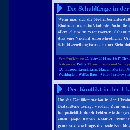
Die Schuldfrage in de
Wenn man sich die Medienberichtersta
Eindruck, als habe Vladimir Putin die k
allem alleine zu verantworten. Schaut
dass eine Vielzahl unterschiedlicher U
Schuldverteilung ist aus meiner Sicht da
Veröffentlicht am
22. März 2014 um 12:47 Uhr
Kategorien:
Politik
Themenbereich und Schlagw
EU
,
Europa
,
Kreml
,
Krim
,
Maidan
,
Moskau
,
N
Washington
,
Weißes Haus
,
Wiktor Janukowyts
Der Konflikt in der Uk
Um die Konfliktsituation in der Ukrain
Bestandteile zerlegt werden. Zum eine
hauptsächlich durch Fehlentwicklungen
einen geopolitischen Konflikt, zwi
grundsätzliche Frage, die beide Konflik