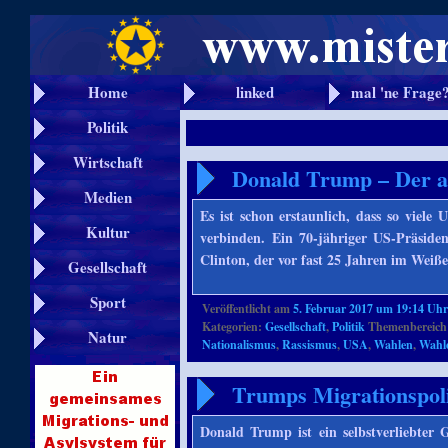
Home
linked
mal 'ne Frage
Politik
Wirtschaft
Donald Trump – Der a
Medien
Es ist schon erstaunlich, dass so vi
Kultur
verbinden. Ein 70-jähriger US-Präsiden
Clinton, der vor fast 25 Jahren im Weiß
Gesellschaft
Sport
Veröffentlicht am
5. Februar 2017 um 19:14 Uh
Kategorien:
Gesellschaft
,
Politik
Themenbereich
Natur
Nationalismus
,
Rassismus
,
USA
,
Wahlen
,
Wahle
Trumps Migrationspoli
Donald Trump ist ein selbstverliebte