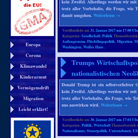
kein Zweifel. Allerdings werden wir mit
trotz aller Vorbehalte, die Frage, wie
damit umgehen.
Weiterlesen
→
Veröffentlicht am
31. Januar 2017 um 17:00 Uh
Kategorien:
Gesellschaft
,
Politik
Themenbereich
Außengrenzen
,
Flüchtlingspolitik
,
Migration
,
Mi
Europa
Washington
,
Weißes Haus
.
Corona
Trumps Wirtschaftspol
Klimawandel
nationalistischen Neol
Kinderarmut
Donald Trump ist ein selbstverliebte
Vermögensdrift
kein Zweifel. Allerdings werden wir mit
trotz aller Vorbehalte, die Frage, wie T
Migration
uns auswirken wird.
Weiterlesen
→
Leicht erklärt!
Veröffentlicht am
30. Januar 2017 um 17:01 Uh
Kategorien:
Politik
,
Wirtschaft
Themenbereich 
Nationalismus
,
Steuerpolitik
,
Unternehmen
,
US