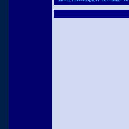
Sarkozy
,
Politikversagen
,
PP
,
Republikaner
,
Sil