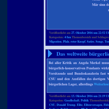
Mär sinn d
Veröffentlicht am
27. Oktober 2016 um 22:52 U
Kategorien:
4 fun
Themenbereich und Schlagwo
Migration
,
Pfalz
,
roter Knopf
,
Satire
,
Songs
,
Ton
Das weltweite bürgerli
Bei aller Kritik an Angela Merkel muss
bürgerlich-konservativen Pendants wirk
Vorsitzende und Bundeskanzlerin fast w
CSU und den Ausfällen des dortigen V
bürgerlichen Lager, allerdings
Weiterles
Veröffentlicht am
13. Oktober 2016 um 21:19 U
Kategorien:
Gesellschaft
,
Politik
Themenbereich
CSU
,
Donald Trump
,
Elite
,
Elitenversagen
,
Fide