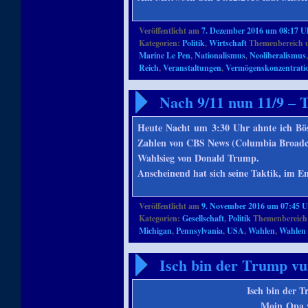
Veröffentlicht am
7. Dezember 2016 um 08:17 U
Kategorien:
Politik
,
Wirtschaft
Themenbereich 
Marine Le Pen
,
Nationalismus
,
Neoliberalismus
Reich
,
Veranstaltungen
,
Vermögenskonzentrati
Nach 9/11 nun 11/9 – 
Heute Nacht um 3:30 Uhr ahnte ich Bö
Zahlen von CBS News (Columbia Broadcas
Wahlsieg von Donald Trump.
Anscheinend hat sich seine Taktik, im
Veröffentlicht am
9. November 2016 um 07:45 
Kategorien:
Gesellschaft
,
Politik
Themenbereich
Michigan
,
Pennsylvania
,
USA
,
Wahlen
,
Wahlen 
Isch bin der Trump vu
Isch bin der 
Moin Opa w