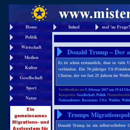
Home
linked
mal 'ne Frage
Politik
Wirtschaft
Donald Trump – Der a
Medien
Es ist schon erstaunlich, dass so vi
Kultur
verbinden. Ein 70-jähriger US-Präsiden
Clinton, der vor fast 25 Jahren im Weiß
Gesellschaft
Sport
Veröffentlicht am
5. Februar 2017 um 19:14 Uh
Kategorien:
Gesellschaft
,
Politik
Themenbereich
Natur
Nationalismus
,
Rassismus
,
USA
,
Wahlen
,
Wahle
Trumps Migrationspoli
Donald Trump ist ein selbstverliebte