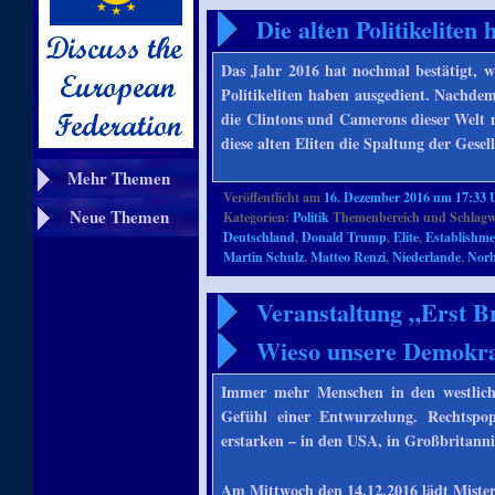
Die alten Politikeliten
Das Jahr 2016 hat nochmal bestätigt, wa
Politikeliten haben ausgedient. Nachde
die Clintons und Camerons dieser Welt n
diese alten Eliten die Spaltung der Gese
Mehr Themen
Veröffentlicht am
16. Dezember 2016 um 17:33 
Neue Themen
Kategorien:
Politik
Themenbereich und Schlagw
Deutschland
,
Donald Trump
,
Elite
,
Establishme
Martin Schulz
,
Matteo Renzi
,
Niederlande
,
Norb
Veranstaltung „Erst B
Wieso unsere Demokrat
Immer mehr Menschen in den westlich
Gefühl einer Entwurzelung. Rechtspop
erstarken – in den USA, in Großbritanni
Am Mittwoch den 14.12.2016 lädt Mister