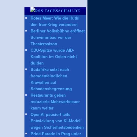
TAGESSCHAU.DE
Rotes Meer: Wie die Huthi
den Iran-Krieg verändern
Berliner Volksbühne eröffnet
Schwimmbad vor der
Theatersaison
CDU-Spitze würde AfD-
Koalition im Osten nicht
dulden
Südafrika setzt nach
fremdenfeindlichen
Krawallen auf
Schadensbegrenzung
Restaurants geben
reduzierte Mehrwertsteuer
kaum weiter
OpenAI pausiert teils
Entwicklung von KI-Modell
wegen Sicherheitsbedenken
Pride-Parade in Prag unter