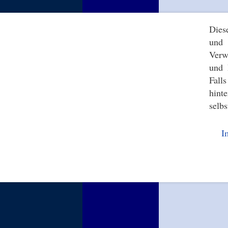
Dies
und 
Verw
und 
Fall
hint
selbs
I