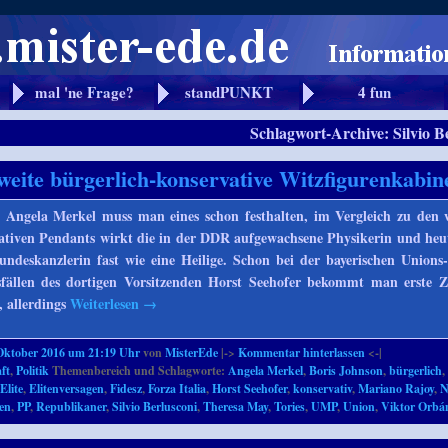
mal 'ne Frage?
standPUNKT
4 fun
Schlagwort-Archive:
Silvio B
weite bürgerlich-konservative Witzfigurenkabin
n Angela Merkel muss man eines schon festhalten, im Vergleich zu den 
vativen Pendants wirkt die in der DDR aufgewachsene Physikerin und he
ndeskanzlerin fast wie eine Heilige. Schon bei der bayerischen Unions
ällen des dortigen Vorsitzenden Horst Seehofer bekommt man erste Z
, allerdings
Weiterlesen
→
Oktober 2016 um 21:19 Uhr
von
MisterEde
|->
Kommentar hinterlassen
<-|
ft
,
Politik
Themenbereich und Schlagworte:
Angela Merkel
,
Boris Johnson
,
bürgerlich
,
Elite
,
Elitenversagen
,
Fidesz
,
Forza Italia
,
Horst Seehofer
,
konservativ
,
Mariano Rajoy
,
N
gen
,
PP
,
Republikaner
,
Silvio Berlusconi
,
Theresa May
,
Tories
,
UMP
,
Union
,
Viktor Orbá