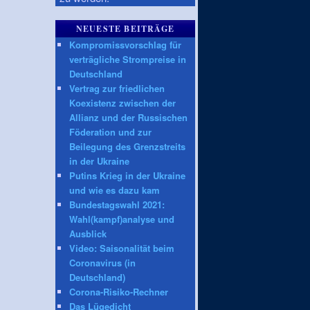
NEUESTE BEITRÄGE
Kompromissvorschlag für
verträgliche Strompreise in
Deutschland
Vertrag zur friedlichen
Koexistenz zwischen der
Allianz und der Russischen
Föderation und zur
Beilegung des Grenzstreits
in der Ukraine
Putins Krieg in der Ukraine
und wie es dazu kam
Bundestagswahl 2021:
Wahl(kampf)analyse und
Ausblick
Video: Saisonalität beim
Coronavirus (in
Deutschland)
Corona-Risiko-Rechner
Das Lügedicht