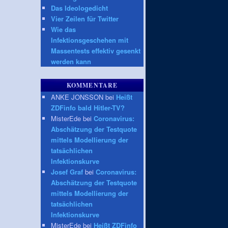
Das Ideologedicht
Vier Zeilen für Twitter
Wie das
Infektionsgeschehen mit
Massentests effektiv gesenkt
werden kann
KOMMENTARE
ANKE JONSSON bei
Heißt
ZDFinfo bald Hitler-TV?
MisterEde bei
Coronavirus:
Abschätzung der Testquote
mittels Modellierung der
tatsächlichen
Infektionskurve
Josef Graf
bei
Coronavirus:
Abschätzung der Testquote
mittels Modellierung der
tatsächlichen
Infektionskurve
MisterEde bei
Heißt ZDFinfo