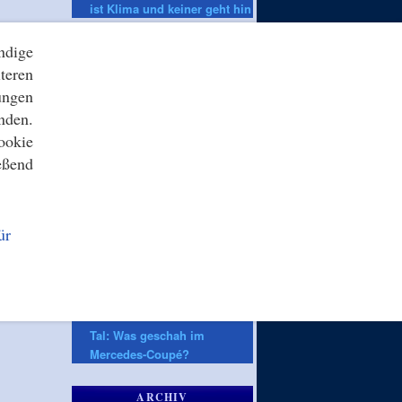
ist Klima und keiner geht hin
ndige
ZEIT ONLINE
teren
Verweigerter Dopingtest:
«Schicksal»: Der Fall von
ungen
Owen Ansah und seine
nden.
Tücken
ookie
Vollsperrung: A13 in
eßend
Richtung Berlin nach Unfall
gesperrt
VfB Stuttgart: «Irgendwann»:
Wehrle traut Hoeneß auch
ür
Bundestrainer-Job zu
Überlastung der Strafjustiz:
Die lange Warteschlange der
Justiz
»Tainted Love« von Vincent
Tal: Was geschah im
Mercedes-Coupé?
ARCHIV