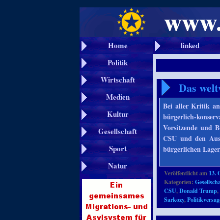
Home
linked
Politik
Wirtschaft
Das welt
Medien
Bei aller Kritik a
Kultur
bürgerlich-konser
Vorsitzende und Bu
Gesellschaft
CSU und den Ausf
Sport
bürgerlichen Lager
Natur
Veröffentlicht am
13. 
Kategorien:
Gesellscha
CSU
,
Donald Trump
Sarkozy
,
Politikversa