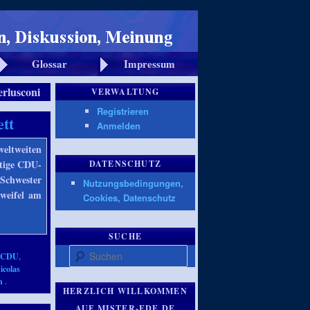
Glossar
Impressum
erlusconi
VERWALTUNG
Registrieren
ett
Anmelden
weltweiten
utige CDU-
DATENSCHUTZ
-Schwester
Nutzungsbedingungen,
weifel am
Cookies, Datenschutz
SUCHE
Suchen
,
CDU
,
icolas
n
.
HERZLICH WILLKOMMEN
AUF MISTER-EDE.DE