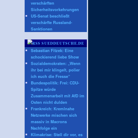
verschärften
Sicherheitsvorkehrungen
US-Senat beschließt
verschärfte Russland-
Sanktionen
SUEDDEUTSCHE.DE
Sebastian Fitzek: Eine
schockierend liebe Show
Sozialdemokraten: „Wenn
ihr bei mir klingelt, polier
ich euch die Fresse“
Bundespolitik: Frei: CDU-
Spitze würde
Zusammenarbeit mit AfD im
Osten nicht dulden
Frankreich: Kremlnahe
Netzwerke mischen sich
massiv in Macrons
Nachfolge ein
Klimakrise: Stell dir vor, es