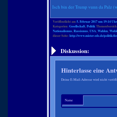
Isch bin der Trump vunn da Palz (
Veröffentlicht am
5. Februar 2017 um 19:14 Uhr
Kategorien:
Gesellschaft
,
Politik
Themenbereich
Nationalismus
,
Rassismus
,
USA
,
Wahlen
,
Wahle
dieser Seite:
http://www.mister-ede.de/politik/d
Artikelnavigation
Diskussion:
Hinterlasse eine Ant
Deine E-Mail-Adresse wird nicht veröffe
Name