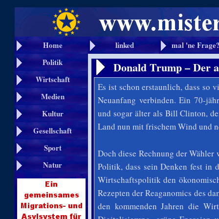
Home
linked
mal 'ne Frage
Politik
Donald Trump – Der a
Wirtschaft
Es ist schon erstaunlich, dass s
Medien
Neuanfang verbinden. Ein 70-jähr
und sogar älter als Bill Clinton, d
Kultur
Land nun
mit frischem Wind und n
Gesellschaft
Sport
Doch diese Rechnung der Wähler wi
Natur
Politik, dass sein Denken fest in 
Wirtschaftspolitik den ökonomisc
Rezepten der Reaganomics des dam
den kommenden Jahren die Wirt