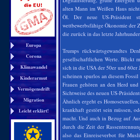
Digitalisierung, grüne Energien 
alten Mann im Weißen Haus nicht 
Öl. Der neue US-Präsident st
wettbewerbsfähige Ökonomie der Zu
die zurück in das letzte Jahrhundert
Europa
Trumps rückwärtsgewandtes Denk
Corona
gesellschaftlichen Werte. Blickt 
Klimawandel
sich in die USA der 50er und 60er
scheinen spurlos an diesem Fossil
Kinderarmut
Frauen gehören an den Herd und 
Vermögensdrift
Sichtweise des neuen US-Präsident
Migration
Ähnlich ergeht es Homosexuellen,
krankhaft gestört sein müssen, od
Leicht erklärt!
macht. Und auch in Bezug auf Aus
durch die Zeit der Rassentrennu
also das Einreiseverbot für Mus