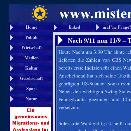
Home
linked
mal 'ne Frage
Politik
Nach 9/11 nun 11/9 – 
Wirtschaft
Heute Nacht um 3:30 Uhr ahnte i
Medien
lieferten die Zahlen von CBS Ne
bereits erste Indizien für einen W
Kultur
Anscheinend hat sich seine Takti
Gesellschaft
geprägten US-Staaten Konkurrenti
Sport
Neben den wichtigen Swing States
Natur
Pennsylvania gewinnen und Cli
versetzen.
Sofern die Wahl gültig ist, heißt 