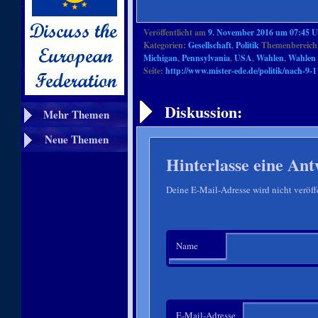
Veröffentlicht am
9. November 2016 um 07:45 
Kategorien:
Gesellschaft
,
Politik
Themenbereich
Michigan
,
Pennsylvania
,
USA
,
Wahlen
,
Wahlen 
Seite:
http://www.mister-ede.de/politik/nach-9
Artikelnavigation
Diskussion:
Mehr Themen
Neue Themen
Hinterlasse eine Ant
Deine E-Mail-Adresse wird nicht veröffe
Name
E-Mail-Adresse