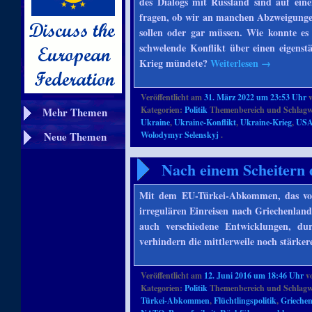
des Dialogs mit Russland sind auf ei
fragen, ob wir an manchen Abzweigungen
sollen oder gar müssen. Wie konnte es
schwelende Konflikt über einen eigens
Krieg mündete?
Weiterlesen
→
Veröffentlicht am
31. März 2022 um 23:53 Uhr
Kategorien:
Politik
Themenbereich und Schlagw
Mehr Themen
Ukraine
,
Ukraine-Konflikt
,
Ukraine-Krieg
,
US
Neue Themen
Wolodymyr Selenskyj
.
Nach einem Scheitern
Mit dem EU-Türkei-Abkommen, das vor
irregulären Einreisen nach Griechenland 
auch verschiedene Entwicklungen, du
verhindern die mittlerweile noch stärk
Veröffentlicht am
12. Juni 2016 um 18:46 Uhr
v
Kategorien:
Politik
Themenbereich und Schlagw
Türkei-Abkommen
,
Flüchtlingspolitik
,
Grieche