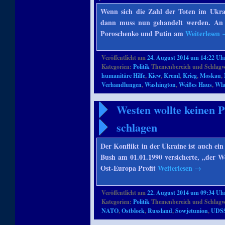
Wenn sich die Zahl der Toten im Ukrain
dann muss nun gehandelt werden. An 
Poroschenko und Putin am
Weiterlesen
Veröffentlicht am
24. August 2014 um 14:22 Uh
Kategorien:
Politik
Themenbereich und Schlagw
humanitäre Hilfe
,
Kiew
,
Kreml
,
Krieg
,
Moskau
,
Verhandlungen
,
Washington
,
Weißes Haus
,
Wla
Westen wollte keinen 
schlagen
Der Konflikt in der Ukraine ist auch ein
Bush am 01.01.1990 versicherte, „der W
Ost-Europa Profit
Weiterlesen
→
Veröffentlicht am
22. August 2014 um 09:34 Uh
Kategorien:
Politik
Themenbereich und Schlagw
NATO
,
Ostblock
,
Russland
,
Sowjetunion
,
UDS