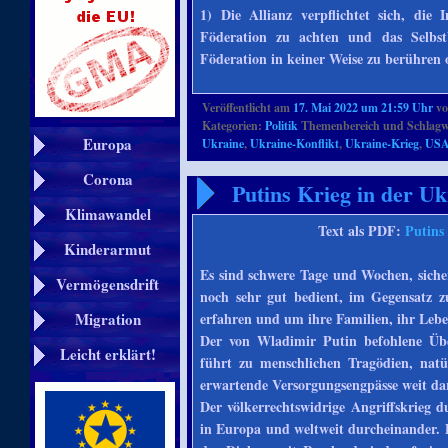
1) Die Allianz verpflichtet sich, die 
Föderation zu achten und das Selbstb
Föderation in keiner Weise zu berühren 
Veröffentlicht am
17. Mai 2022 um 21:59 Uhr
v
Kategorien:
Politik
Themenbereich und Schlagw
Europa
Ukraine
,
Ukraine-Konflikt
,
Ukraine-Krieg
,
US
Corona
Putins Krieg in der U
Klimawandel
Text als PDF:
Putins
Kinderarmut
Es sind schwere Tage und Wochen, siche
Vermögensdrift
noch sehr gut bedient, im Gegensatz 
Migration
erfahren und um ihre Familien, ihr Lebe
Der von Wladimir Putin befohlene Über
Leicht erklärt!
führt zu menschlichen Tragödien, natü
erwartende Versorgungsengpässe weit da
Der völkerrechtswidrige Angriffskrieg 
in Europa und weltweit durcheinander. 