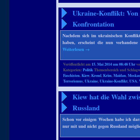
Ukraine-Konflikt: Von
Konfrontation
Nachdem sich im ukrainischen Konflikt
haben, erscheint die nun vorhandene 
Weiterlesen
→
Veröffentlicht am
15. Mai 2014 um 08:48 Uhr
v
Kategorien:
Politik
Themenbereich und Schlagw
Faschisten
,
Kiew
,
Kreml
,
Krim
,
Maidan
,
Moska
Terrorismus
,
Ukraine
,
Ukraine-Konflikt
,
USA
,
Kiew hat die Wahl zw
Russland
Schon vor einigen Wochen habe ich dara
nur mit und nicht gegen Russland mögli