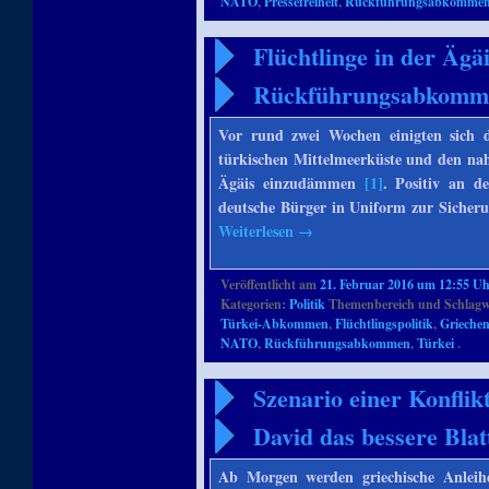
NATO
,
Pressefreiheit
,
Rückführungsabkomme
Flüchtlinge in der Ägä
Rückführungsabkomm
Vor rund zwei Wochen einigten sich d
türkischen Mittelmeerküste und den nah
Ägäis einzudämmen
[1]
. Positiv an d
deutsche Bürger in Uniform zur Sicheru
Weiterlesen
→
Veröffentlicht am
21. Februar 2016 um 12:55 U
Kategorien:
Politik
Themenbereich und Schlagw
Türkei-Abkommen
,
Flüchtlingspolitik
,
Grieche
NATO
,
Rückführungsabkommen
,
Türkei
.
Szenario einer Konflik
David das bessere Blat
Ab Morgen werden griechische Anleih