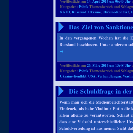
Veröffentlicht am
14. April 2014 um 06:40 Uhr
Kategorien:
Politik
Themenbereich und Schlagw
NATO
,
Russland
,
Ukraine
,
Ukraine-Konflikt
,
Das Ziel von Sanktion
In den vergangenen Wochen hat die EU
Russland beschlossen. Unter anderem so
→
Veröffentlicht am
26. März 2014 um 13:48 Uhr
Kategorien:
Politik
Themenbereich und Schlagw
Ukraine-Konflikt
,
USA
,
Verhandlungen
,
Washi
Die Schuldfrage in de
Wenn man sich die Medienberichtersta
Eindruck, als habe Vladimir Putin die k
allem alleine zu verantworten. Schaut
dass eine Vielzahl unterschiedlicher U
Schuldverteilung ist aus meiner Sicht da