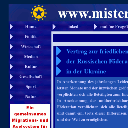
Home
linked
mal 'ne Frage
Politik
Wirtschaft
Vertrag zur friedliche
Medien
der Russischen Födera
Kultur
in der Ukraine
Gesellschaft
In Anerkennung des jahrelangen Leide
Sport
letzten Monate und der inzwischen größ
verpflichten sich alle Beteiligten zum En
Natur
In Anerkennung der unüberbrückbare
Föderation verpflichten sich alle Betei
und damit ein, trotz dieser Differenze
und der Welt zu ermöglichen.