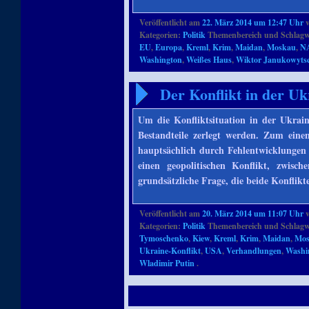
Veröffentlicht am
22. März 2014 um 12:47 Uhr
Kategorien:
Politik
Themenbereich und Schlagw
EU
,
Europa
,
Kreml
,
Krim
,
Maidan
,
Moskau
,
N
Washington
,
Weißes Haus
,
Wiktor Janukowyts
Der Konflikt in der Uk
Um die Konfliktsituation in der Ukrain
Bestandteile zerlegt werden. Zum eine
hauptsächlich durch Fehlentwicklungen
einen geopolitischen Konflikt, zwi
grundsätzliche Frage, die beide Konflik
Veröffentlicht am
20. März 2014 um 11:07 Uhr
Kategorien:
Politik
Themenbereich und Schlagw
Tymoschenko
,
Kiew
,
Kreml
,
Krim
,
Maidan
,
Mo
Ukraine-Konflikt
,
USA
,
Verhandlungen
,
Washi
Wladimir Putin
.