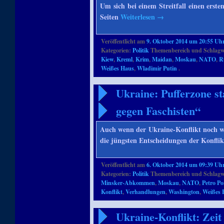
Um sich bei einem Streitfall einen erst
Seiten
Weiterlesen
→
Veröffentlicht am
9. Oktober 2014 um 20:55 Uh
Kategorien:
Politik
Themenbereich und Schlagw
Kiew
,
Kreml
,
Krim
,
Maidan
,
Moskau
,
NATO
,
R
Weißes Haus
,
Wladimir Putin
.
Ukraine: Pufferzone s
gegen Faschisten“
Auch wenn der Ukraine-Konflikt noch we
die jüngsten Entscheidungen der Konflik
Veröffentlicht am
6. Oktober 2014 um 09:39 Uh
Kategorien:
Politik
Themenbereich und Schlagw
Minsker-Abkommen
,
Moskau
,
NATO
,
Petro P
Konflikt
,
Verhandlungen
,
Washington
,
Weißes 
Ukraine-Konflikt: Zei