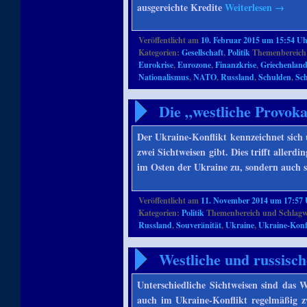
ausgereichte Kredite
Weiterlesen
→
Veröffentlicht am
10. Februar 2015 um 15:54 U
Kategorien:
Gesellschaft
,
Politik
Themenbereich
Eurokrise
,
Eurozone
,
Finanzkrise
,
Griechenlan
Nationalismus
,
NATO
,
Russland
,
Schulden
,
Sch
Die „westliche Provoka
Der Ukraine-Konflikt kennzeichnet sich
zwei Sichtweisen gibt. Dies trifft aller
im Osten der Ukraine zu, sondern auch
Veröffentlicht am
11. November 2014 um 17:57
Kategorien:
Politik
Themenbereich und Schlagw
Russland
,
Souveränität
,
Ukraine
,
Ukraine-Konf
Westliche und russisch
Unterschiedliche Sichtweisen sind das W
auch im Ukraine-Konflikt regelmäßig z