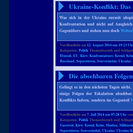
Ukraine-Konflikt: Das
Was sich in der Ukraine zurzeit abspie
Konfrontation und nicht auf Ausgleich 
Gegenübers und stehen nun doch
Weiter
Veröffentlicht am
12. August 2014 um 19:23 Uh
Kategorien:
Politik
Themenbereich und Schlagw
Donezk
,
EU
,
Kiew
,
Konfrontateure
,
Kreml
,
Kri
Russland
,
Separatisten
,
Souveränität
,
Ukraine
,
Die absehbaren Folgen
Gelingt es in den nächsten Tagen nicht
einige Folgen der Eskalation absehba
Konflikts liefern, sondern im Gegenteil
W
Veröffentlicht am
7. Juli 2014 um 07:28 Uhr
vo
Kategorien:
Politik
Themenbereich und Schlagw
Gasstreit
,
Kiew
,
Kreml
,
Krim
,
Maidan
,
Militärei
Separatisten
,
Souveränität
,
Ukraine
,
Ukraine-Ko