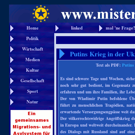
Home
linked
mal 'ne Frage
Politik
Wirtschaft
Putins Krieg in der U
Medien
Text als PDF:
Putins
Kultur
Es sind schwere Tage und Wochen, siche
Gesellschaft
noch sehr gut bedient, im Gegensatz 
Sport
erfahren und um ihre Familien, ihr Lebe
Der von Wladimir Putin befohlene Über
Natur
führt zu menschlichen Tragödien, natü
erwartende Versorgungsengpässe weit da
Der völkerrechtswidrige Angriffskrieg 
in Europa und weltweit durcheinander. 
des Dialogs mit Russland sind auf ei