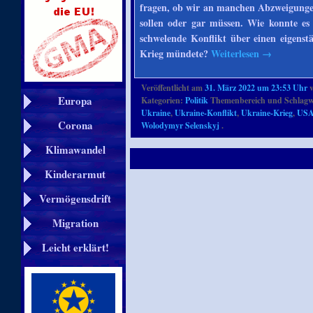
fragen, ob wir an manchen Abzweigungen
sollen oder gar müssen. Wie konnte es
schwelende Konflikt über einen eigens
Krieg mündete?
Weiterlesen
→
Veröffentlicht am
31. März 2022 um 23:53 Uhr
Europa
Kategorien:
Politik
Themenbereich und Schlagw
Ukraine
,
Ukraine-Konflikt
,
Ukraine-Krieg
,
US
Corona
Wolodymyr Selenskyj
.
Klimawandel
Kinderarmut
Vermögensdrift
Migration
Leicht erklärt!