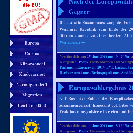
Nach der Europawahl: 
Gegner
Die aktuelle Zusammensetzung des Europ
Weimarer Republik zum Ende der 20e
führten damals zu einer breiten Ab
Weiterlesen
→
Europa
Corona
Veröffentlicht am
25. Juni 2014 um 10:49 Uhr
v
Kategorien:
Politik
Themenbereich und Schlagw
Klimawandel
Parlament
,
Europawahl 2014
,
EVP
,
Linksauße
Rechtsextremismus
,
Rechtspopulismus
,
Soziald
Kinderarmut
Vermögensdrift
Europawahlergebnis 20
Migration
Auf Basis der Zahlen des Europäische
zusammengefasst. Insgesamt 751 Sitze ver
Leicht erklärt!
Fraktionen organisierte Parteien und Ei
Veröffentlicht am
14. Juni 2014 um 18:16 Uhr
v
Kategorien:
Politik
Themenbereich und Schlagw