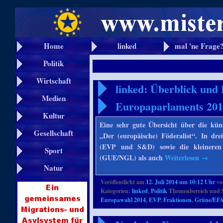
Home
linked
mal 'ne Frage
Politik
Wirtschaft
linked: Überblick und 
Medien
Europaparlaments 20
Kultur
Eine sehr gute Übersicht über die künf
Gesellschaft
„Der (europäische) Föderalist“. In dr
(EVP und S&D) sowie die kleineren
Sport
(GUE/NGL) als auch
Weiterlesen
→
Natur
Veröffentlicht am
12. Juli 2014 um 10:12 Uhr
v
Kategorien:
linked
,
Politik
Themenbereich und 
Europawahl 2014
,
EVP
,
Fraktionen
,
Grüne/EF