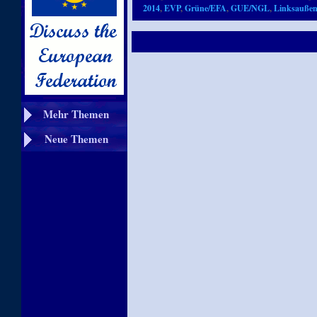
2014
,
EVP
,
Grüne/EFA
,
GUE/NGL
,
Linksauße
Mehr Themen
Neue Themen