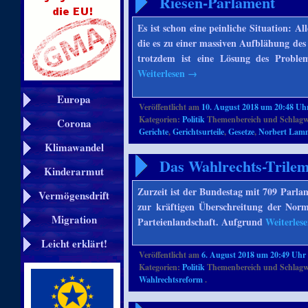
Riesen-Parlament
Es ist schon eine peinliche Situation: A
die es zu einer massiven Aufblähung de
trotzdem ist eine Lösung des Proble
Weiterlesen
→
Europa
Veröffentlicht am
10. August 2018 um 20:48 Uh
Kategorien:
Politik
Themenbereich und Schlagw
Corona
Gerichte
,
Gerichtsurteile
,
Gesetze
,
Norbert Lam
Klimawandel
Das Wahlrechts-Trilem
Kinderarmut
Zurzeit ist der Bundestag mit 709 Parlame
Vermögensdrift
zur kräftigen Überschreitung der Nor
Migration
Parteienlandschaft. Aufgrund
Weiterles
Leicht erklärt!
Veröffentlicht am
6. August 2018 um 20:49 Uhr
Kategorien:
Politik
Themenbereich und Schlagw
Wahlrechtsreform
.