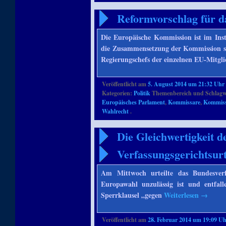
Reformvorschlag für 
Die Europäische Kommission ist im Inst
die Zusammensetzung der Kommission s
Regierungschefs der einzelnen EU-Mitgli
Veröffentlicht am
5. August 2014 um 21:32 Uhr
Kategorien:
Politik
Themenbereich und Schlagw
Europäisches Parlament
,
Kommissare
,
Kommiss
Wahlrecht
.
Die Gleichwertigkeit 
Verfassungsgerichtsur
Am Mittwoch urteilte das Bundesverf
Europawahl unzulässig ist und entfal
Sperrklausel „gegen
Weiterlesen
→
Veröffentlicht am
28. Februar 2014 um 19:09 U