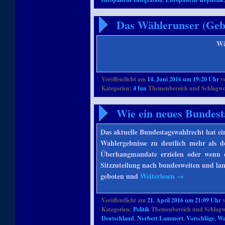
Das Wählerunser (Gebe
Wä
Veröffentlicht am
14. Juni 2016 um 19:20 Uhr
v
Kategorien:
4 fun
Themenbereich und Schlagwo
Wie ein neues Bundest
Das aktuelle Bundestagswahlrecht hat e
Wahlergebnisse zu deutlich mehr als 
Überhangmandate erzielen oder wenn es
Sitzzuteilung nach bundesweiten und lan
geboten und
Weiterlesen
→
Veröffentlicht am
21. April 2016 um 21:09 Uhr
Kategorien:
Politik
Themenbereich und Schlagw
Deutschland
,
Norbert Lammert
,
Vorschläge
,
Wa