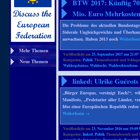
BTW 2017: Künftig 70
Mio. Euro Mehrkosten
Die Probleme des aktuellen Bundestag
föderale Ungleichgewichte und Überhan
anwachsen. Haben 2013 noch
Weiterles
Mehr Themen
Veröffentlicht am
25. September 2017 um 21:07
Kategorien:
Politik
Themenbereich und Schlagw
Neue Themen
Wahlergebnisse
,
Wahlrecht
,
Wahlrechtsreform
.
linked: Ulrike Guérot
„Bürger Europas, vereinigt Euch!“, w
Manifests, „Proletarier aller Länder, v
Idee einer Europäischen Republik reden 
Weiterlesen
→
Veröffentlicht am
23. November 2016 um 19:09
Kategorien:
linked
,
Politik
Themenbereich und 
europäische Integration
,
Europäische Republik