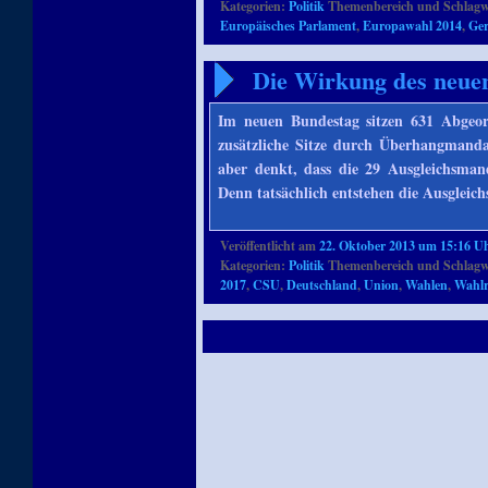
Kategorien:
Politik
Themenbereich und Schlagw
Europäisches Parlament
,
Europawahl 2014
,
Ger
Die Wirkung des neue
Im neuen Bundestag sitzen 631 Abgeor
zusätzliche Sitze durch Überhangmand
aber denkt, dass die 29 Ausgleichsman
Denn tatsächlich entstehen die Ausglei
Veröffentlicht am
22. Oktober 2013 um 15:16 U
Kategorien:
Politik
Themenbereich und Schlagw
2017
,
CSU
,
Deutschland
,
Union
,
Wahlen
,
Wahlr