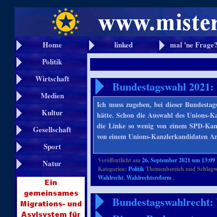
Home
linked
mal 'ne Frage
Politik
Wirtschaft
Bundestagswahl 2021:
Medien
Ich muss zugeben, bei dieser Bundestags
Kultur
hätte. Schon die Auswahl des Unions-Ka
die Linke so wenig von einem SPD-Kanz
Gesellschaft
von einem Unions-Kanzlerkandidaten A
Sport
Veröffentlicht am
26. September 2021 um 13:09
Natur
Kategorien:
Politik
Themenbereich und Schlagw
Wahlrecht
,
Wahlrechtsreform
.
Bundestagswahlrecht: 