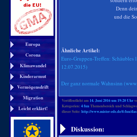
sondern erlö
Denn dein
und die So
Europa
Ähnliche Artikel:
Corona
Euro-Gruppen-Treffen: Schäubles 
Klimawandel
12.07.2015)
Kinderarmut
Der ganz normale Wahnsinn (www.m
Vermögensdrift
Migration
Veröffentlicht am
14. Juni 2016 um 19:20 Uhr
v
Kategorien:
4 fun
Themenbereich und Schlagwo
Leicht erklärt!
dieser Seite:
http://www.mister-ede.de/4-fun/da
Artikelnavigation
Diskussion: