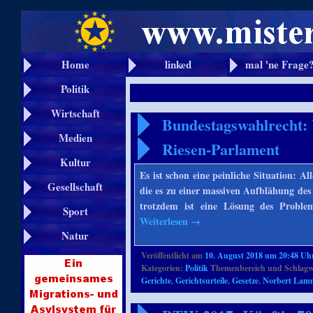
Home
linked
mal 'ne Frage
Politik
Wirtschaft
Bundestagswahlrecht: 
Medien
Riesen-Parlament
Kultur
Es ist schon eine peinliche Situation: A
Gesellschaft
die es zu einer massiven Aufblähung de
trotzdem ist eine Lösung des Proble
Sport
Weiterlesen
→
Natur
Veröffentlicht am
10. August 2018 um 20:48 Uh
Kategorien:
Politik
Themenbereich und Schlagw
Gerichte
,
Gerichtsurteile
,
Gesetze
,
Norbert Lam