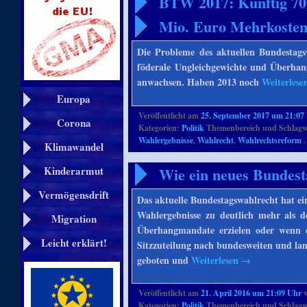
BTW 2017: Künftig 70
Mio. Euro Mehrkosten
Die Probleme des aktuellen Bundestag
föderale Ungleichgewichte und Überhan
anwachsen. Haben 2013 noch
Weiterles
Europa
Veröffentlicht am
25. September 2017 um 21:07
Corona
Kategorien:
Politik
Themenbereich und Schlagw
Wahlergebnisse
,
Wahlrecht
,
Wahlrechtsreform
.
Klimawandel
Wie ein neues Bundest
Kinderarmut
Vermögensdrift
Das aktuelle Bundestagswahlrecht hat e
Wahlergebnisse zu deutlich mehr als 
Migration
Überhangmandate erzielen oder wenn es
Leicht erklärt!
Sitzzuteilung nach bundesweiten und lan
geboten und
Weiterlesen
→
Veröffentlicht am
21. April 2016 um 21:09 Uhr
Kategorien:
Politik
Themenbereich und Schlagw