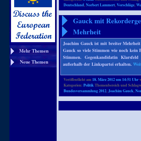
Deutschland
,
Norbert Lammert
,
Vorschläge
,
Wa
Gauck mit Rekordergeb
Mehrheit
Joachim Gauck ist mit breiter Mehrhei
Gauck so viele Stimmen wie noch kein B
Mehr Themen
Stimmen. Gegenkandidatin Klarsfel
Neue Themen
außerhalb der Linkspartei erhalten.
Wei
Veröffentlicht am
18. März 2012 um 14:51 Uhr
Kategorien:
Politik
Themenbereich und Schlagw
Bundesversammlung 2012
,
Joachim Gauck
,
No