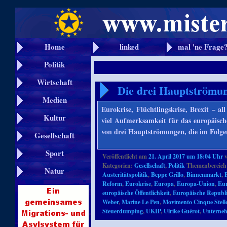
Home
linked
mal 'ne Frage
Politik
Wirtschaft
Die drei Hauptströmu
Medien
Eurokrise, Flüchtlingskrise, Brexit – al
Kultur
viel Aufmerksamkeit für das europäisch
von drei Hauptströmungen, die im Folg
Gesellschaft
Sport
Veröffentlicht am
21. April 2017 um 18:04 Uhr
Kategorien:
Gesellschaft
,
Politik
Themenbereich
Natur
Austeritätspolitik
,
Beppe Grillo
,
Binnenmarkt
,
Reform
,
Eurokrise
,
Europa
,
Europa-Union
,
Eur
europäische Öffentlichkeit
,
Europäische Republ
Weber
,
Marine Le Pen
,
Movimento Cinque Stell
Steuerdumping
,
UKIP
,
Ulrike Guérot
,
Unterne