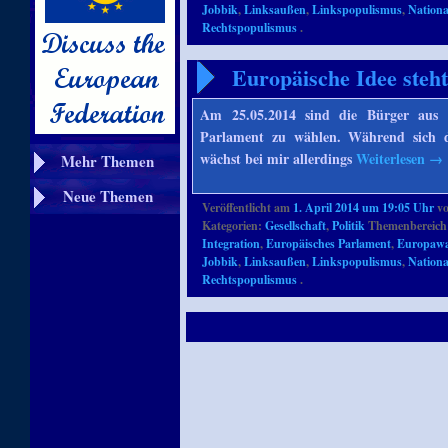
Jobbik
,
Linksaußen
,
Linkspopulismus
,
Nationa
Rechtspopulismus
.
Europäische Idee steh
Am 25.05.2014 sind die Bürger aus 
Parlament zu wählen. Während sich d
wächst bei mir allerdings
Weiterlesen
→
Mehr Themen
Neue Themen
Veröffentlicht am
1. April 2014 um 19:05 Uhr
v
Kategorien:
Gesellschaft
,
Politik
Themenbereich
Integration
,
Europäisches Parlament
,
Europawa
Jobbik
,
Linksaußen
,
Linkspopulismus
,
Nationa
Rechtspopulismus
.