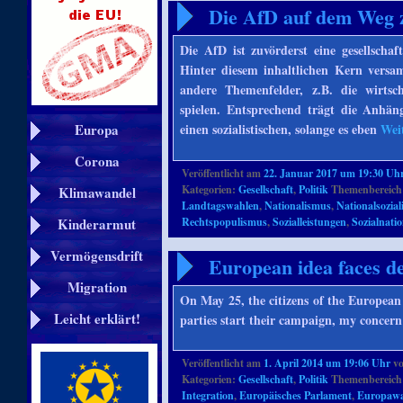
Die AfD auf dem Weg zu
Die AfD ist zuvörderst eine gesellschaf
Hinter diesem inhaltlichen Kern vers
andere Themenfelder, z.B. die wirtsch
spielen. Entsprechend trägt die Anhän
einen sozialistischen, solange es eben
Wei
Europa
Corona
Veröffentlicht am
22. Januar 2017 um 19:30 Uh
Kategorien:
Gesellschaft
,
Politik
Themenbereich
Klimawandel
Landtagswahlen
,
Nationalismus
,
Nationalsozia
Rechtspopulismus
,
Sozialleistungen
,
Sozialnati
Kinderarmut
Vermögensdrift
European idea faces de
Migration
On May 25, the citizens of the European 
Leicht erklärt!
parties start their campaign, my concern 
Veröffentlicht am
1. April 2014 um 19:06 Uhr
v
Kategorien:
Gesellschaft
,
Politik
Themenbereich
Integration
,
Europäisches Parlament
,
Europawa