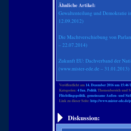
Ähnliche Artikel:
Gewaltenteilung und Demokratie i
12.09.2012)
Die Machtverschiebung von Parlam
– 22.07.2014)
Zukunft EU: Dachverband der Nati
(www.mister-ede.de – 31.01.2013)
Veröffentlicht am
14. Dezember 2016 um 15:46 
Kategorien:
4 fun
,
Politik
Themenbereich und S
Flüchtlingspolitik
,
gemeinsame Außen- und Siche
Link zu dieser Seite:
http://www.mister-ede.de/
Artikelnavigation
Diskussion: