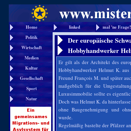
Home
linked
mal 'ne Frage
Politik
Der europäische Schwa
Wirtschaft
Hobbyhandwerker Hel
Medien
Er gilt als der Architekt des eu
Kultur
Hobbyhandwerker Helmut K. aus 
Freund François M. und später auc
Gesellschaft
maßgeblich für die Umgestaltun
Sport
Luxusimmobilie sollte es
eigentli
Natur
Doch was Helmut K. da hinterlassen
ohne Baugenehmigung und ohne d
wurde.
Regelmäßig bastelte der Pfälzer a