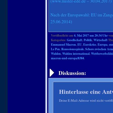
(www.mister-ede.de – 30.04.2017)
Nach der Europawahl: EU im Zangen
25.06.2014)
Veröffentlicht am
4. Mai 2017 um 20:34 Uhr
vo
Kategorien:
Gesellschaft
,
Politik
,
Wirtschaft
The
Emmanuel Macron
,
EU
,
Eurokrise
,
Europa
,
eur
Le Pen
,
Rezessionsspirale
,
Schere zwischen Arm
Wahlen
,
Wahlen international
,
Wettbewerbsfähi
macron-und-europa/8384
.
Artikelnavigation
Diskussion:
Hinterlasse eine Ant
Deine E-Mail-Adresse wird nicht veröffe