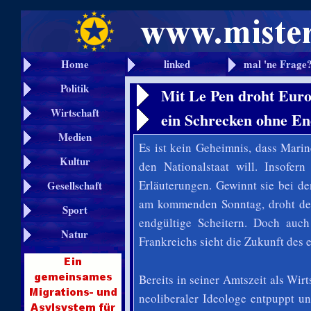
Home
linked
mal 'ne Frage
Politik
Mit Le Pen droht Euro
Wirtschaft
ein Schrecken ohne En
Medien
Es ist kein Geheimnis, dass Marin
Kultur
den Nationalstaat will. Insofer
Erläuterungen. Gewinnt sie bei d
Gesellschaft
am kommenden Sonntag, droht der 
Sport
endgültige Scheitern. Doch auc
Natur
Frankreichs sieht
die Zukunft des e
Bereits in seiner Amtszeit als Wir
neoliberaler Ideologe entpuppt u