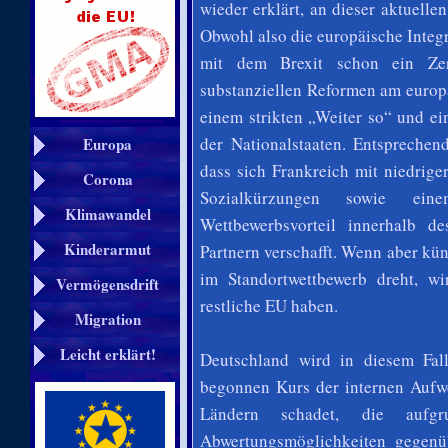
wieder erklärt, an dieser aktuelle
Obwohl also die europäische Integ
mit dem Brexit schon ein Zerf
substanziellen Reformen am europä
einem strikten „Weiter so“ und e
der Nationalstaaten. Entspreche
Europa
dass sich Frankreich mit niedrig
Corona
Sozialkürzungen sowie ein
Klimawandel
Wettbewerbsvorteil innerhalb 
Kinderarmut
Partnern verschafft. Wenn aber kün
im Standortwettbewerb dreht, w
Vermögensdrift
restliche EU haben.
Migration
Leicht erklärt!
Deutschland wird in diesem Fal
begonnen Kurs der internen Aufwe
Ländern schadet, die aufg
Abwertungsmöglichkeiten gegenü