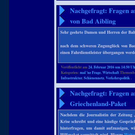
Nachgefragt: Fragen 
von Bad Aibling
Sehr geehrte Damen und Herren der Ba
nach dem schweren Zugunglück von Bad A
einen Fahrdienstleister übergangen werde
Veröffentlicht am
24. Februar 2016 um 14:50 U
Kategorien:
mal 'ne Frage
,
Wirtschaft
Themenbe
Infrastruktur
,
Schienennetz
,
Verkehrspolitik
.
Nachgefragt: Fragen a
Griechenland-Paket
Nachdem die Journalistin der Zeitung „
Krise schreibt und eine häufige Gespräc
hinterfragen, um damit aufzuzeigen, wi
Hilfspaket vermittelt wird. Hierzu
Weite