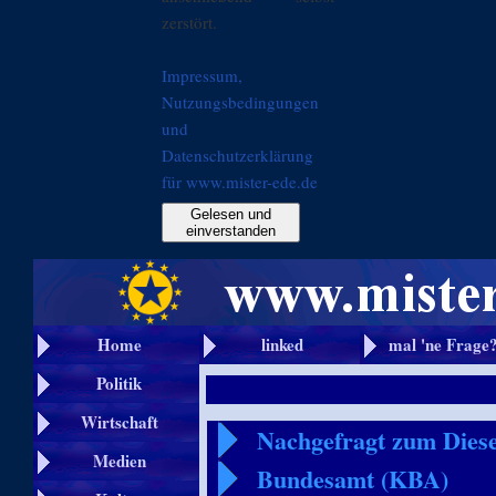
zerstört.
Impressum,
Nutzungsbedingungen
und
Datenschutzerklärung
für www.mister-ede.de
Gelesen und
einverstanden
Home
linked
mal 'ne Frage
Politik
Wirtschaft
Nachgefragt zum Diese
Medien
Bundesamt (KBA)