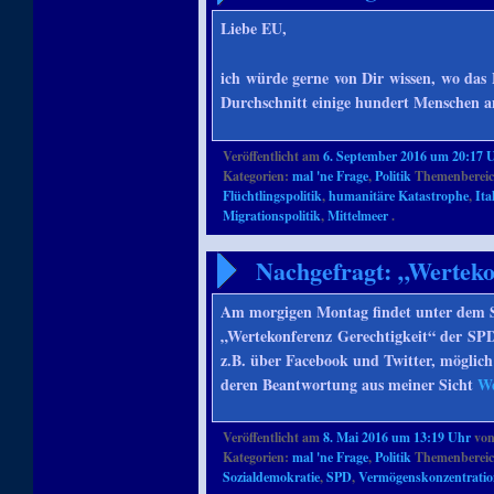
Liebe EU,
ich würde gerne von Dir wissen, wo das 
Durchschnitt einige hundert Menschen
Veröffentlicht am
6. September 2016 um 20:17 
Kategorien:
mal 'ne Frage
,
Politik
Themenbereic
Flüchtlingspolitik
,
humanitäre Katastrophe
,
Ita
Migrationspolitik
,
Mittelmeer
.
Nachgefragt: „Werteko
Am morgigen Montag findet unter dem St
„Wertekonferenz Gerechtigkeit“ der SPD
z.B. über Facebook und Twitter, möglich 
deren Beantwortung aus meiner Sicht
We
Veröffentlicht am
8. Mai 2016 um 13:19 Uhr
vo
Kategorien:
mal 'ne Frage
,
Politik
Themenbereic
Sozialdemokratie
,
SPD
,
Vermögenskonzentrati