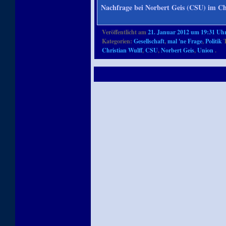
Nachfrage bei Norbert Geis (CSU) im 
Veröffentlicht am
21. Januar 2012 um 19:31 Uh
Kategorien:
Gesellschaft
,
mal 'ne Frage
,
Politik
T
Christian Wulff
,
CSU
,
Norbert Geis
,
Union
.