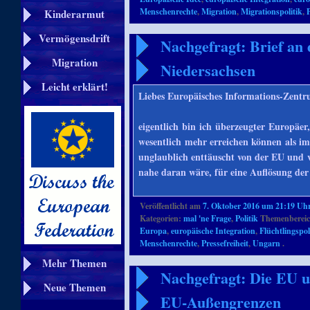
Menschenrechte
,
Migration
,
Migrationspolitik
,
P
Kinderarmut
Vermögensdrift
Nachgefragt: Brief an
Migration
Niedersachsen
Leicht erklärt!
Liebes Europäisches Informations-Zentr
eigentlich bin ich überzeugter Europäe
wesentlich mehr erreichen können als im 
unglaublich enttäuscht von der EU und v
nahe daran wäre, für eine Auflösung d
Veröffentlicht am
7. Oktober 2016 um 21:19 Uh
Kategorien:
mal 'ne Frage
,
Politik
Themenbereic
Europa
,
europäische Integration
,
Flüchtlingspol
Menschenrechte
,
Pressefreiheit
,
Ungarn
.
Mehr Themen
Nachgefragt: Die EU u
Neue Themen
EU-Außengrenzen