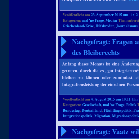
Veröffentlicht am
23. September 2015 um 11:12
Kategorien:
mal 'ne Frage
,
Medien
Themenberei
Griechenland-Krise
,
Hilfskredite
,
Journalismus
Nachgefragt: Fragen 
des Bleiberechts
Anfang dieses Monats ist eine Änderung
getreten, durch die es „gut integrierten
bleiben zu können oder zumindest e
Integrationsleistung der einzelnen Pers
Veröffentlicht am
4. August 2015 um 10:11 Uhr
Kategorien:
Gesellschaft
,
mal 'ne Frage
,
Politik
T
Bundestag
,
Deutschland
,
Flüchtlingspolitik
,
Fr
Integrationspolitik
,
Migration
,
Migrationspoliti
Nachgefragt: Vaatz wi