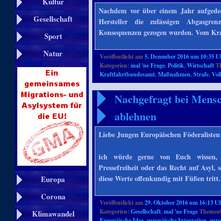
Kultur
Nachdem vor über einem Jahr aufgedeck
Gesellschaft
Hersteller die zulässigen Abgasgre
Konsequenzen gezogen wurden. Vom Kra
Sport
Natur
Veröffentlicht am
5. Dezember 2016 um 10:35 U
Kategorien:
mal 'ne Frage
,
Politik
,
Wirtschaft
Th
Kraftfahrtbundesamt
,
Maßnahmen
,
Strafe
,
Vol
Nachgefragt bei Mensc
ablehnen
Liebe Jungen Europäischen Föderalisten
ich würde gerne von Euch wissen, w
Pressefreiheit oder das Recht auf Asyl,
diese Werte offenkundig mit Füßen tritt
Europa
Corona
Veröffentlicht am
29. Oktober 2016 um 16:13 U
Kategorien:
Gesellschaft
,
mal 'ne Frage
Themenb
Klimawandel
Europäische Idee
,
europäische Integration
,
euro