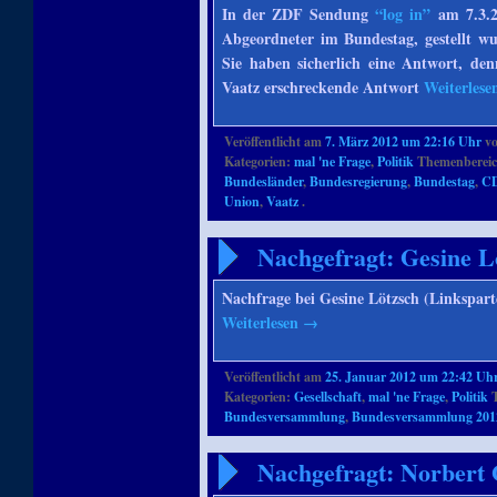
In der ZDF Sendung
“log in”
am 7.3.2
Abgeordneter im Bundestag, gestellt wu
Sie haben sicherlich eine Antwort, de
Vaatz erschreckende Antwort
Weiterles
Veröffentlicht am
7. März 2012 um 22:16 Uhr
v
Kategorien:
mal 'ne Frage
,
Politik
Themenbereic
Bundesländer
,
Bundesregierung
,
Bundestag
,
C
Union
,
Vaatz
.
Nachgefragt: Gesine L
Nachfrage bei Gesine Lötzsch (Linkspa
Weiterlesen
→
Veröffentlicht am
25. Januar 2012 um 22:42 Uh
Kategorien:
Gesellschaft
,
mal 'ne Frage
,
Politik
T
Bundesversammlung
,
Bundesversammlung 201
Nachgefragt: Norbert