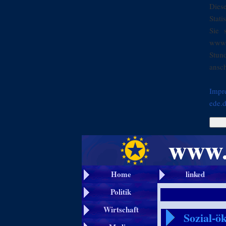
Dies
Stati
Sie 
www.
Stun
ansch
Impr
ede.
Home
linked
Politik
Wirtschaft
Sozial-ö