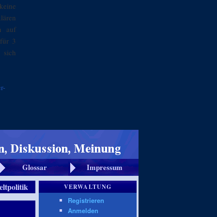
keine
klären
n auf
für 3
 sich
r-
Glossar
Impressum
ltpolitik
VERWALTUNG
Registrieren
Anmelden