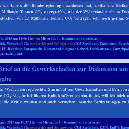
enen Jahres die Bundesregierung beschlossen hat, zusätzliche Maßn
0 Millionen Tonnen CO
zu ergreifen, war der Widerstand auch im Ener
2
Reduktion von 22 Millionen Tonnen CO
beitragen soll, noch gering. S
2
Mai 2015 um 14:06 Uhr
von
MisterEde
|->
Kommentar hinterlassen
<-|
itik
,
Wirtschaft
Themenbereich und Schlagworte:
CO2-Zertifikate
,
Emissionen
,
Energie
U
,
EU-Richtlinie
,
Europarecht
,
Klimawandel
,
Sigmar Gabriel
,
Treibhausgase
,
Umweltpoli
rtschaftspolitik
.
Brief an die Gewerkschaften zur Diskussion um
gabe
en Wochen ein regelrechter Sturmlauf von Gewerkschaften und Betriebsr
er CO
-Abgabe bei älteren Kohlekraftwerken stattfindet, will ich mich 
2
en die Kritik wenden und auch versuchen, manche Befürchtungen zu be
April 2015 um 10:37 Uhr
von
MisterEde
|->
Kommentar hinterlassen
<-|
itik
,
Wirtschaft
Themenbereich und Schlagworte:
CO2-Zertifikate
,
E.ON
,
EnBW
,
Energ