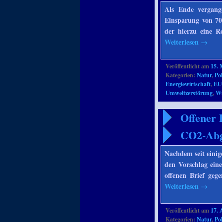
Als Ende vergang
Einsparung von 7
der hierzu eine 
Weiterlesen
→
Veröffentlicht am
15. 
Kategorien:
Natur
,
Pol
Energiewirtschaft
,
E
Umweltzerstörung
,
Wi
Offener 
CO2-Ab
Nachdem seit einig
den Vorschlag ein
offenen Brief geg
Weiterlesen
→
Veröffentlicht am
17. 
Kategorien:
Natur
,
Pol