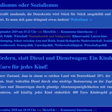
alismus oder Sozialismus
erreißt zusehends, die Demokratie wird Stück für Stück ausgehöhlt und
ört. Es muss sich ganz dringend etwas ändern!
Weiterlesen
→
eptember 2019 um 15:21 Uhr
von
MisterEde
|->
Kommentar hinterlassen
<-|
ft
,
Politik
,
Wirtschaft
Themenbereich und Schlagworte:
Klimawandel
,
Laissez-faire-
ndumping
,
Schere zwischen Arm und Reich
,
Sozial-ökologische Marktwirtschaft
,
Sozial
twettbewerb
,
Steuerpolitik
,
Umweltpolitik
,
Wettbewerbsfähigkeit
,
Wirtschaftspolitik
.
ördern, statt Diesel und Dienstwagen: Ein Kind
Euro für jedes Kind!
barer Zustand, dass in einem so reichen Land wie Deutschland 20% der
n. Statt weiterhin Diesel durch eine niedrige Besteuerung an der Zap
Euro und Dienstwägen durch günstige Absetzungsmöglichkeiten mit ru
onieren, soll künftig jedes Kind einheitlich 400 Euro Kindergeld 
November 2018 um 18:54 Uhr
von
MisterEde
|->
Kommentar hinterlassen
<-|