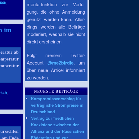
itik
,
mentarfunktion zur Verfü-
,
gung, die ohne Anmeldung
genutzt werden kann. Aller-
dings werden alle Beiträge
n im
moderiert, weshalb sie nicht
direkt erscheinen.
peratur ab
Folgt meinem Twitter-
emperatur
Account
@me2birdie
, um
emperatur
über neue Artikel informiert
zu werden.
NEUESTE BEITRÄGE
chaft
,
Kompromissvorschlag für
verträgliche Strompreise in
Deutschland
Vertrag zur friedlichen
Koexistenz zwischen der
rursachten
Allianz und der Russischen
Föderation und zur
h am Ende