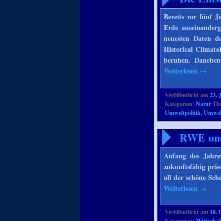
Bereits vor fünf 
Erde auseinanderg
neuesten Daten d
Historical Climat
beruhen. Daneben
Weiterlesen
→
Veröffentlicht am
23. 
Kategorien:
Natur
The
Umweltpolitik
,
Umwel
RWE und
Anfang des Jahre
zukunftsfähig prä
all der schöne Sc
Weiterlesen
→
Veröffentlicht am
18. 
Kategorien:
Wirtschaf