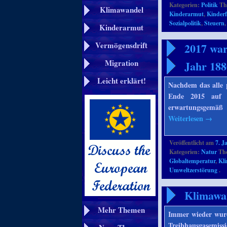
Kategorien:
Politik
Th
Klimawandel
Kinderarmut
,
Kinder
Sozialpolitik
,
Steuern
Kinderarmut
Vermögensdrift
2017 war
Migration
Jahr 188
Leicht erklärt!
Nachdem das alle 
Ende 2015 auf R
erwartungsgemäß
Weiterlesen
→
Veröffentlicht am
7. J
Kategorien:
Natur
The
Globaltemperatur
,
Kl
Umweltzerstörung
.
Klimawan
Mehr Themen
Immer wieder wurd
Treibhausgasemiss