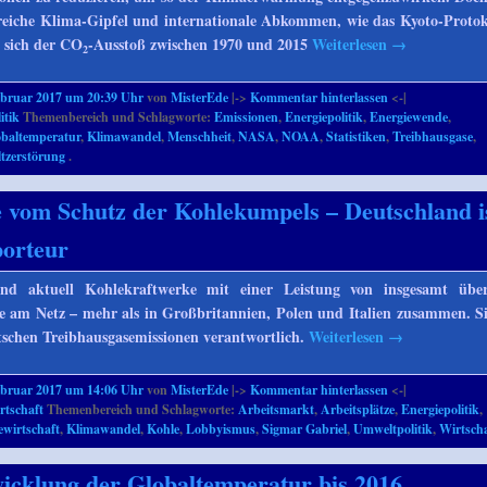
eiche Klima-Gipfel und internationale Abkommen, wie das Kyoto-Protoko
 sich der CO
-Ausstoß zwischen 1970 und 2015
Weiterlesen
→
2
ebruar 2017 um 20:39 Uhr
von
MisterEde
|->
Kommentar hinterlassen
<-|
itik
Themenbereich und Schlagworte:
Emissionen
,
Energiepolitik
,
Energiewende
,
obaltemperatur
,
Klimawandel
,
Menschheit
,
NASA
,
NOAA
,
Statistiken
,
Treibhausgase
,
tzerstörung
.
 vom Schutz der Kohlekumpels – Deutschland i
porteur
ind aktuell Kohlekraftwerke mit einer Leistung von insgesamt ü
ie am Netz – mehr als in Großbritannien, Polen und Italien zusammen. Si
utschen Treibhausgasemissionen verantwortlich.
Weiterlesen
→
ebruar 2017 um 14:06 Uhr
von
MisterEde
|->
Kommentar hinterlassen
<-|
rtschaft
Themenbereich und Schlagworte:
Arbeitsmarkt
,
Arbeitsplätze
,
Energiepolitik
,
ewirtschaft
,
Klimawandel
,
Kohle
,
Lobbyismus
,
Sigmar Gabriel
,
Umweltpolitik
,
Wirtscha
icklung der Globaltemperatur bis 2016