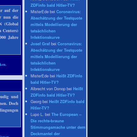
ZDFinfo bald Hitler-TV?
ur auf der
MisterEde bei
Coronavirus:
er nun die
Abschätzung der Testquote
N (Global
mittels Modellierung der
a Centers)
tatsächlichen
000 Jahre
Infektionskurve
Josef Graf
bei
Coronavirus:
Abschätzung der Testquote
mittels Modellierung der
tatsächlichen
iken
,
Infektionskurve
MisterEde bei
Heißt ZDFinfo
bald Hitler-TV?
Albrecht von Donop bei
Heißt
ZDFinfo bald Hitler-TV?
eudig und
Georg bei
Heißt ZDFinfo bald
nen. Doch
Hitler-TV?
dingungen
Lupo L. bei
The European –
Die rechts-braune
Stimmungsmache unter dem
Deckmantel der
ionen
,