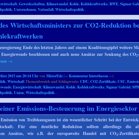
ewirtschaft
,
Gewerkschaften
,
Klimawandel
,
Kohle
,
Kohlekraftwerke
,
RWE
,
Sigmar Gab
politik
,
Unternehmen
,
Vattenfall
,
Wirtschaftspolitik
.
des Wirtschaftsministers zur CO2-Reduktion be
hlekraftwerken
sregierung Ende des letzten Jahres auf einem Koalitionsgipfel weitere
r Energiewende beschlossen und auch neue Ansätze zur Senkung des CO
2
esen
→
März 2015 um 20:14 Uhr
von
MisterEde
|->
Kommentar hinterlassen
<-|
itik
,
Wirtschaft
Themenbereich und Schlagworte:
CDU
,
CO2-Zertifikate
,
CSU
,
Emissi
iewende
,
Energiewirtschaft
,
Klimawandel
,
Kohle
,
Kohlekraftwerke
,
Sigmar Gabriel
,
SP
politik
,
Union
,
Wirtschaftspolitik
.
einer Emissions-Besteuerung im Energiesektor
Emission von Treibhausgasen ist ein wesentlicher Schritt bei der Entwick
tschaft. Für eine deutliche Reduktion sollten allerdings die al
nden Ansätze, wie z.B. der europaweite Handel mit CO
-Zertifika
2