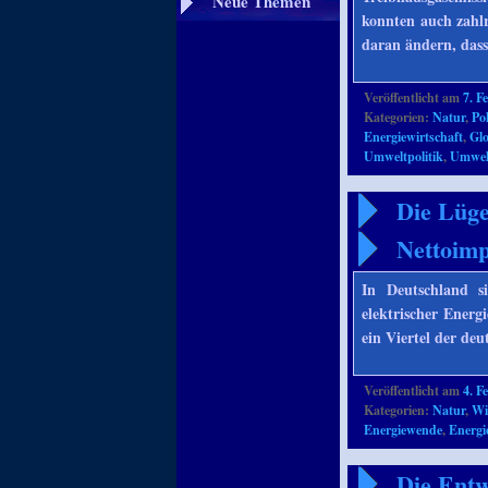
Neue Themen
konnten auch zahlr
daran ändern, dass
Veröffentlicht am
7. F
Kategorien:
Natur
,
Pol
Energiewirtschaft
,
Gl
Umweltpolitik
,
Umwel
Die Lüge
Nettoim
In Deutschland s
elektrischer Energ
ein Viertel der de
Veröffentlicht am
4. F
Kategorien:
Natur
,
Wi
Energiewende
,
Energi
Die Entw