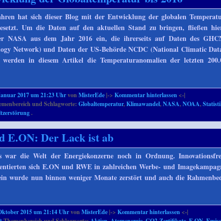
Jahren hat sich dieser Blog mit der Entwicklung der globalen Temperat
esetzt. Um die Daten auf den aktuellen Stand zu bringen, fließen hi
er NASA aus dem Jahr 2016 ein, die ihrerseits auf Daten des GHC
ology Network) und Daten der US-Behörde NCDC (National Climatic Dat
 werden in diesem Artikel die Temperaturanomalien der letzten 200.
Januar 2017 um 21:23 Uhr
von
MisterEde
|->
Kommentar hinterlassen
<-|
menbereich und Schlagworte:
Globaltemperatur
,
Klimawandel
,
NASA
,
NOAA
,
Statist
tzerstörung
.
 E.ON: Der Lack ist ab
s war die Welt der Energiekonzerne noch in Ordnung. Innovationsfr
sentierten sich E.ON und RWE in zahlreichen Werbe- und Imagekampag
hein wurde nun binnen weniger Monate zerstört und auch die Rahmenbe
Oktober 2015 um 21:14 Uhr
von
MisterEde
|->
Kommentar hinterlassen
<-|
t
Themenbereich und Schlagworte:
Aktien
,
Atomenergie
,
CO2-Zertifikate
,
E.ON
,
Emiss