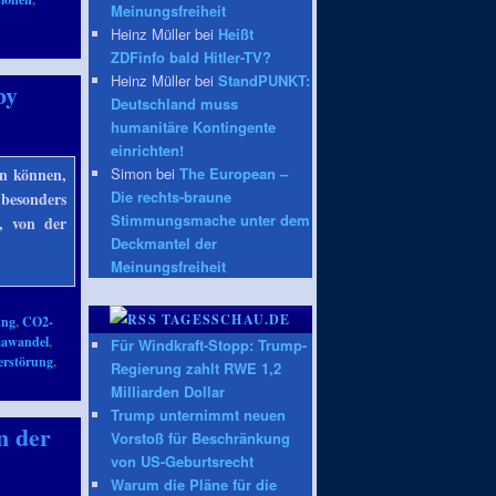
Meinungsfreiheit
Heinz Müller bei
Heißt
ZDFinfo bald Hitler-TV?
Heinz Müller bei
StandPUNKT:
by
Deutschland muss
humanitäre Kontingente
einrichten!
Simon bei
The European –
en können,
Die rechts-braune
 besonders
Stimmungsmache unter dem
, von der
Deckmantel der
Meinungsfreiheit
TAGESSCHAU.DE
ung
,
CO2-
mawandel
,
Für Windkraft-Stopp: Trump-
erstörung
,
Regierung zahlt RWE 1,2
Milliarden Dollar
Trump unternimmt neuen
n der
Vorstoß für Beschränkung
von US-Geburtsrecht
Warum die Pläne für die