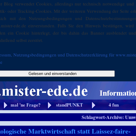
er Blog verwendet Cookies, allerdings nur technisch notwendige und 
stik- oder Tracking-Cookies. Mit der weiteren Verwendung der Seite er
sich mit den Nutzungsbedingungen und Datenschutzbestimmunge
mister-ede.de einverstanden. Falls Sie den Hinweis bestätigen, wird 
den ein Cookie hinterlegt, der bis dahin das Banner ausblendet und
ließend selbst zerstört.
essum, Nutzungsbedingungen und Datenschutzerklärung für www.miste
de
Gelesen und einverstanden
mal 'ne Frage?
standPUNKT
4 fun
Schlagwort-Archive:
Umwe
kologische Marktwirtschaft statt Laissez-faire-