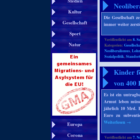
Medien
Neoliber
Kultur
Die Gesellschaft z
Gesellschaft
immer weiter zerst
Sport
Veröffentlicht am
8. S
Natur
Kategorien:
Gesellscha
Neoliberalismus
,
Loh
Sozialpolitik
,
Standor
Kinder f
von 400 
Es ist ein untrag
Armut leben müsse
jährlich 10 Mrd. 
Euro zu subventi
Weiterlesen
→
Europa
Corona
Veröffentlicht am
7. 