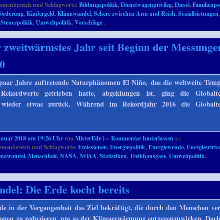
emenbereich und Schlagworte:
Bildungspolitik
,
Dienstwagenprivileg
,
Diesel
,
Familienpol
förderung
,
Kindergeld
,
Klimawandel
,
Schere zwischen Arm und Reich
,
Sozialleistungen
,
Steuerpolitik
,
Umweltpolitik
,
Vorschläge
.
 zweitwärmstes Jahr seit Beginn der Messunge
0
paar Jahre auftretende Naturphänomen El Niño, das die weltweite Tem
ekordwerte getrieben hatte, abgeklungen ist, ging die Globalt
 wieder etwas zurück. Während im Rekordjahr 2016 die Globalt
anuar 2018 um 19:26 Uhr
von
MisterEde
|->
Kommentar hinterlassen
<-|
menbereich und Schlagworte:
Emissionen
,
Energiepolitik
,
Energiewende
,
Energiewirts
imawandel
,
Menschheit
,
NASA
,
NOAA
,
Statistiken
,
Treibhausgase
,
Umweltpolitik
,
del: Die Erde kocht bereits
e in der Vergangenheit das Ziel bekräftigt, die durch den Menschen ve
ionen zu reduzieren, um so der Klimaerwärmung entgegenzuwirken. Doc