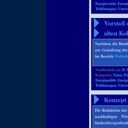
Energiewende
,
Energi
Treibhausgase
,
Umwelt
Vorstoß 
alten Ko
Nachdem die Bunde
zur Gestaltung de
im Bereich
Weiterl
Veröffentlicht am
29. 
Kategorien:
Natur
,
Pol
Energiepolitik
,
Energ
Treibhausgase
,
Umwelt
Konzept 
Die Reduktion der 
nachhaltigen Wir
länderübergreife