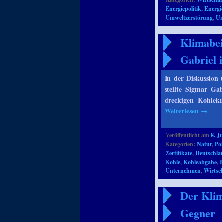
Energiepolitik
,
Energ
Umweltzerstörung
,
U
Klimabei
Gabriel 
In der Diskussion
stellte Sigmar Ga
dreckigen Kohlek
Weiterlesen
→
Veröffentlicht am
8. J
Kategorien:
Natur
,
Pol
Zertifikate
,
Deutschla
Kohle
,
Kohleabgabe
,
Unternehmen
,
Wirtsch
Der Klim
Gegner