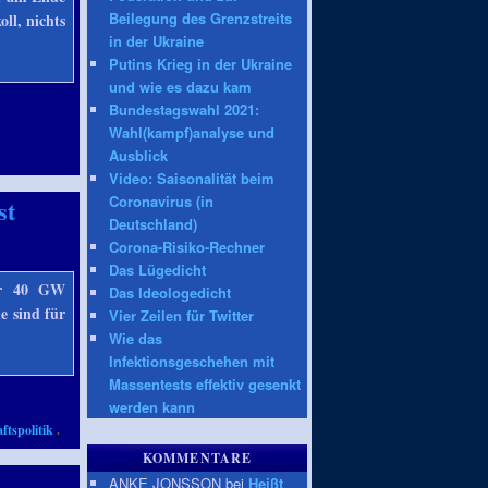
Beilegung des Grenzstreits
ll, nichts
in der Ukraine
Putins Krieg in der Ukraine
und wie es dazu kam
Bundestagswahl 2021:
Wahl(kampf)analyse und
Ausblick
Video: Saisonalität beim
Coronavirus (in
st
Deutschland)
Corona-Risiko-Rechner
Das Lügedicht
ber 40 GW
Das Ideologedicht
e sind für
Vier Zeilen für Twitter
Wie das
Infektionsgeschehen mit
Massentests effektiv gesenkt
werden kann
ftspolitik
.
KOMMENTARE
ANKE JONSSON bei
Heißt