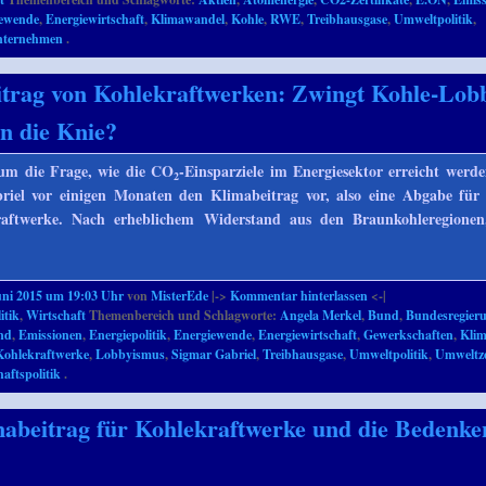
iewende
,
Energiewirtschaft
,
Klimawandel
,
Kohle
,
RWE
,
Treibhausgase
,
Umweltpolitik
,
nternehmen
.
trag von Kohlekraftwerken: Zwingt Kohle-Lob
in die Knie?
 um die Frage, wie die CO
-Einsparziele im Energiesektor erreicht werd
2
briel vor einigen Monaten den Klimabeitrag vor, also eine Abgabe für
raftwerke. Nach erheblichem Widerstand aus den Braunkohleregionen
uni 2015 um 19:03 Uhr
von
MisterEde
|->
Kommentar hinterlassen
<-|
itik
,
Wirtschaft
Themenbereich und Schlagworte:
Angela Merkel
,
Bund
,
Bundesregier
nd
,
Emissionen
,
Energiepolitik
,
Energiewende
,
Energiewirtschaft
,
Gewerkschaften
,
Kli
Kohlekraftwerke
,
Lobbyismus
,
Sigmar Gabriel
,
Treibhausgase
,
Umweltpolitik
,
Umweltz
aftspolitik
.
abeitrag für Kohlekraftwerke und die Bedenke