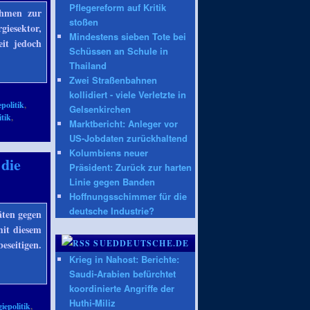
Pflegereform auf Kritik
ahmen zur
stoßen
giesektor,
Mindestens sieben Tote bei
eit jedoch
Schüssen an Schule in
Thailand
Zwei Straßenbahnen
kollidiert - viele Verletzte in
politik
,
Gelsenkirchen
tik
,
Marktbericht: Anleger vor
US-Jobdaten zurückhaltend
Kolumbiens neuer
 die
Präsident: Zurück zur harten
Linie gegen Banden
Hoffnungsschimmer für die
deutsche Industrie?
äten gegen
mit diesem
seitigen.
SUEDDEUTSCHE.DE
Krieg in Nahost: Berichte:
Saudi-Arabien befürchtet
koordinierte Angriffe der
Huthi-Miliz
iepolitik
,