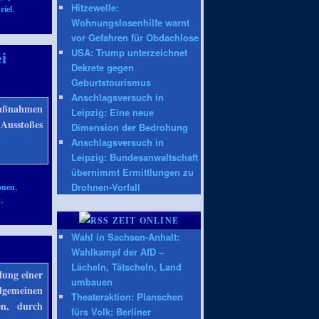
Hitzewelle:
riel
,
Wohnungslosenhilfe warnt
vor Gefahren für Obdachlose
i
USA: Trump unterzeichnet
Dekrete gegen
Geburtstourismus
Anschlagsversuch in
 Maßnahmen
Leipzig: Eine neue
-Ausstoßes
Dimension der Bedrohung
Anschlagsversuch in
Leipzig: Bundesanwaltschaft
übernimmt Ermittlungen zu
Drohnen-Vorfall
onen
,
D
,
ZEIT ONLINE
Wahl in Sachsen-Anhalt:
Wahlkampf der AfD –
Lächeln, Tätscheln, Land
lung einer
umbauen
lgemeinen
Theateraktion: Planschen
ten, durch
fürs Volk: Berliner