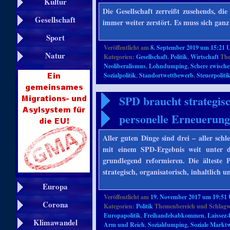
Kultur
Die Gesellschaft zerreißt zusehends, d
Gesellschaft
immer weiter zerstört. Es muss sich gan
Sport
Veröffentlicht am
8. September 2019 um 15:21 
Natur
Kategorien:
Gesellschaft
,
Politik
,
Wirtschaft
The
Neoliberalismus
,
Lohndumping
,
Schere zwisch
Sozialpolitik
,
Standortwettbewerb
,
Steuerpoliti
SPD braucht strategisc
personelle Erneuerun
Aller guten Dinge sind drei – aller sch
mit einem SPD-Ergebnis weit unter d
grundlegend reformieren. Die älteste 
strategisch, organisatorisch, inhaltlich 
Europa
Veröffentlicht am
19. November 2017 um 19:51
Corona
Kategorien:
Politik
Themenbereich und Schlagw
Europapolitik
,
Freihandelsabkommen
,
Laissez-
Klimawandel
Arm und Reich
,
Sozialdumping
,
Soziale Marktw