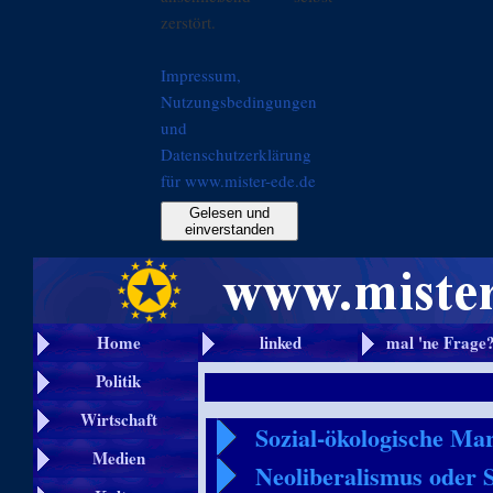
zerstört.
Impressum,
Nutzungsbedingungen
und
Datenschutzerklärung
für www.mister-ede.de
Gelesen und
einverstanden
Home
linked
mal 'ne Frage
Politik
Wirtschaft
Sozial-ökologische Mark
Medien
Neoliberalismus oder 