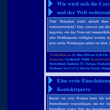
Wie wird sich die Cor
und der Welt weiteren
Viele Menschen treibt aktuell die
weiterentwickeln? Eine Antwort auf die
ungewiss, wie das Virus auf sommerliche
oder Medikamente verfügbar werden, änd
man solche Wendungen außen vor lässt, i
Veröffentlicht am
31. März 2020 um 22:56 Uhr
Kategorien:
Gesellschaft
,
Politik
Themenbereich
Deutschland
,
Epidemie
,
EU
,
Europa
,
Frankreic
Pandemie
,
Sars-CoV-2
,
Schweiz
,
Seuche
,
Singa
Eine erste Einschätzu
Kontaktsperre
Bereits vor zwei Wochen hatte ich n
Deutschlands vorgeschlagen, um der Au
Einstellung weiter Teile des innerdeuts