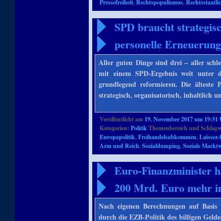
Pressefreiheit
,
Rechtspopulismus
,
Rechtsstaatli
SPD braucht strategisc
personelle Erneuerun
Aller guten Dinge sind drei – aller sch
mit einem SPD-Ergebnis weit unter d
grundlegend reformieren. Die älteste 
strategisch, organisatorisch, inhaltlich 
Veröffentlicht am
19. November 2017 um 19:51
Kategorien:
Politik
Themenbereich und Schlagw
Europapolitik
,
Freihandelsabkommen
,
Laissez-
Arm und Reich
,
Sozialdumping
,
Soziale Marktw
Euro-Finanzminister h
200 Mrd. Euro mehr i
Nach eigenen Berechnungen auf Basis 
durch die EZB-Politik des billigen Gelde