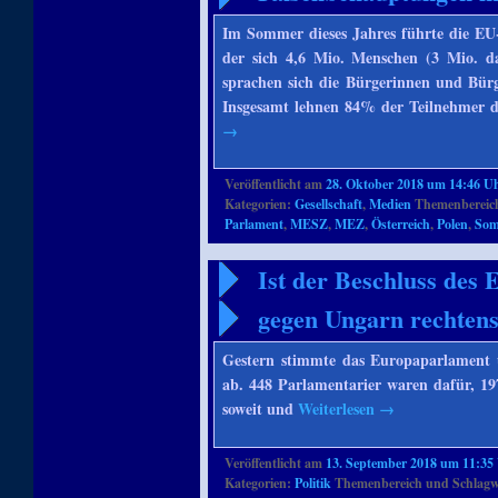
Im Sommer dieses Jahres führte die EU
der sich 4,6 Mio. Menschen (3 Mio. d
sprachen sich die Bürgerinnen und Bürg
Insgesamt lehnen 84% der Teilnehmer d
→
Veröffentlicht am
28. Oktober 2018 um 14:46 U
Kategorien:
Gesellschaft
,
Medien
Themenbereich
Parlament
,
MESZ
,
MEZ
,
Österreich
,
Polen
,
Som
Ist der Beschluss des
gegen Ungarn rechten
Gestern stimmte das Europaparlament ü
ab. 448 Parlamentarier waren dafür, 19
soweit und
Weiterlesen
→
Veröffentlicht am
13. September 2018 um 11:35
Kategorien:
Politik
Themenbereich und Schlagw