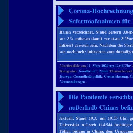
Corona-Hochrechnung 
Sofortmaßnahmen für 
Italien verzeichnet, Stand gestern Aben
von 3% müssten damit vor etwa 3 Woch
infiziert gewesen sein. Nachdem die Sterb
von noch mehr Infizierten zum damalige
Veröffentlicht am
11. März 2020 um 13:46 Uhr
Kategorien:
Gesellschaft
,
Politik
Themenbereich
Europa
,
Gesundheitspolitik
,
Grenzsicherung
,
G
Veranstaltungen
.
Die Pandemie verschlaf
außerhalb Chinas befin
Aktuell, Stand 10.3. um 10:35 Uhr, 
Universität weltweit 114.544 bestätigt
Fällen bislang in China, dem Ursprung