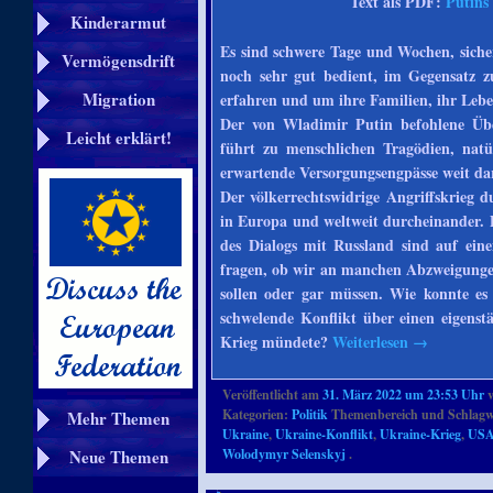
Text als PDF:
Putins
Kinderarmut
Es sind schwere Tage und Wochen, siche
Vermögensdrift
noch sehr gut bedient, im Gegensatz 
Migration
erfahren und um ihre Familien, ihr Lebe
Der von Wladimir Putin befohlene Über
Leicht erklärt!
führt zu menschlichen Tragödien, natü
erwartende Versorgungsengpässe weit da
Der völkerrechtswidrige Angriffskrieg 
in Europa und weltweit durcheinander. 
des Dialogs mit Russland sind auf ei
fragen, ob wir an manchen Abzweigungen
sollen oder gar müssen. Wie konnte es
schwelende Konflikt über einen eigens
Krieg mündete?
Weiterlesen
→
Veröffentlicht am
31. März 2022 um 23:53 Uhr
Kategorien:
Politik
Themenbereich und Schlagw
Mehr Themen
Ukraine
,
Ukraine-Konflikt
,
Ukraine-Krieg
,
US
Neue Themen
Wolodymyr Selenskyj
.