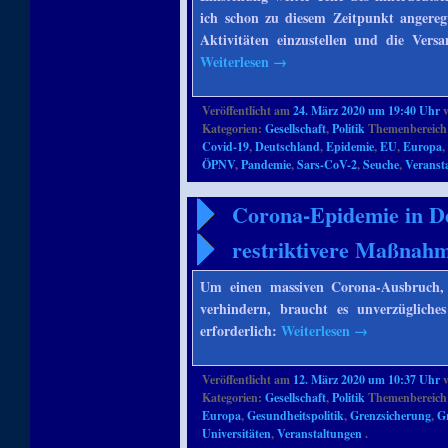
ich schon zu diesem Zeitpunkt angeregt
Aktivitäten einzustellen und die Vers
Weiterlesen
→
Veröffentlicht am
24. März 2020 um 19:40 Uhr
Kategorien:
Gesellschaft
,
Politik
Themenbereich
Covid-19
,
Deutschland
,
Epidemie
,
EU
,
Europa
ÖPNV
,
Pandemie
,
Sars-CoV-2
,
Seuche
,
Veranst
Corona-Epidemie in De
restriktivere Maßnah
Um einen massiven Corona-Ausbruch, w
verhindern, braucht es unverzügliche
erforderlich:
Weiterlesen
→
Veröffentlicht am
12. März 2020 um 10:37 Uhr
Kategorien:
Gesellschaft
,
Politik
Themenbereich
Europa
,
Gesundheitspolitik
,
Grenzsicherung
,
G
Universitäten
,
Veranstaltungen
.