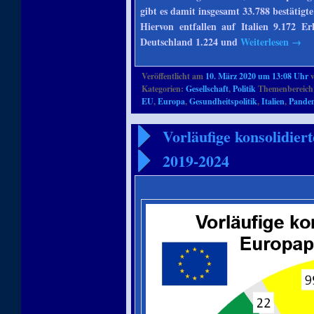
gibt es damit insgesamt 33.788 bestätigt
Hiervon entfallen auf Italien 9.172 E
Deutschland 1.224 und
Weiterlesen
→
Veröffentlicht am
10. März 2020 um 13:08 Uhr
Kategorien:
Gesellschaft
,
Politik
Themenbereich
EU
,
Europa
,
Gesundheitspolitik
,
Italien
,
Pande
Vorläufige konsolidier
2019-2024