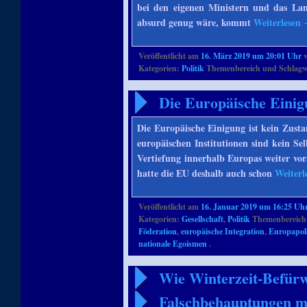
bei den eigenen Ministern und das La
absurd genug wäre, kommt
Weiterlesen
Veröffentlicht am
16. März 2019 um 20:01 Uhr
Kategorien:
Politik
Themenbereich und Schlagw
Die Europäische Einig
Die Europäische Einigung ist kein Zusta
europäischen Institutionen sind kein S
Vertiefung innerhalb Europas weiter vor
hatte die EU deshalb auch schon
Weiterl
Veröffentlicht am
16. Januar 2019 um 16:25 Uh
Kategorien:
Gesellschaft
,
Politik
Themenbereich
Föderation
,
europäische Integration
,
Europapoli
nationale Egoismen
.
Wie Winterzeit-Befürw
Falschbehauptungen 