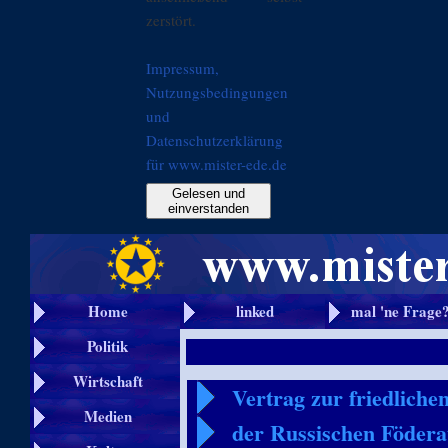
zerstört.
Impressum,
Nutzungsbedingungen
und
Datenschutzerklärung
für www.mister-ede.de
Gelesen und
einverstanden
Home
linked
mal 'ne Frage
Politik
Wirtschaft
Vertrag zur friedliche
Medien
der Russischen Födera