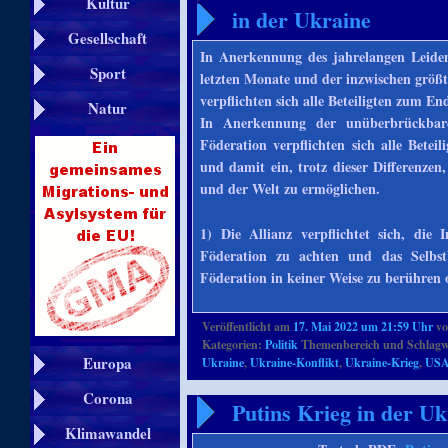
Kultur
in der Ukraine
Gesellschaft
In Anerkennung des jahrelangen Leide
Sport
letzten Monate und der inzwischen größ
verpflichten sich alle Beteiligten zum En
Natur
In Anerkennung der unüberbrückbare
Föderation verpflichten sich alle Betei
und damit ein, trotz dieser Differenze
und der Welt zu ermöglichen.
1) Die Allianz verpflichtet sich, die 
Föderation zu achten und das Selbstb
Föderation in keiner Weise zu berühren 
Veröffentlicht am
17. Mai 2022 um 21:59 Uhr
v
Kategorien:
Politik
Themenbereich und Schlagw
Europa
Ukraine
,
Ukraine-Konflikt
,
Ukraine-Krieg
,
US
Corona
Putins Krieg in der U
Klimawandel