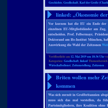
Geschichte
,
Gesellschaft
,
Karl der Große (Char
linked: „Ökonomie der
Vor kurzem hat die EU ein Ende der Z
einzelnen EU-Mitgliedsländer am Zug, 
entscheiden. Prof. Felbermayr, Präsiden
Doktorand am Ifo-Institut München, habe
Auswirkung die Wahl der Zeitzonen
Wei
Veröffentlicht am
12. Mai 2019 um 18:36 Uhr
v
Kategorien:
Gesellschaft
,
linked
Themenbereich 
Wirtschaftsdienst
,
Zeitumstellung
,
Zeitzonen
.
Briten wollen mehr Zei
kommen
Was sich zurzeit in Großbritannien absp
muss sich das mal vorstellen, da fü
Parteimitgliedern, ihre Koalition ohne