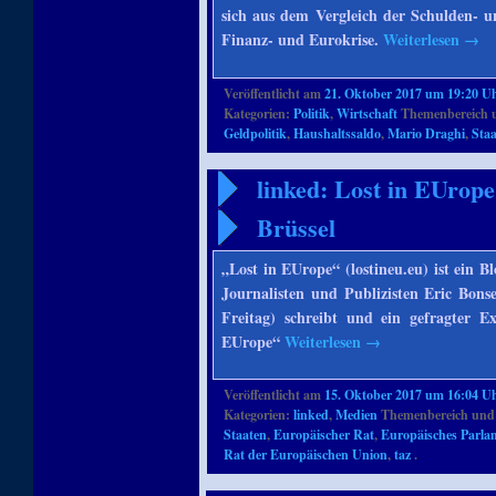
sich aus dem Vergleich der Schulden- u
Finanz- und Eurokrise.
Weiterlesen
→
Veröffentlicht am
21. Oktober 2017 um 19:20 U
Kategorien:
Politik
,
Wirtschaft
Themenbereich 
Geldpolitik
,
Haushaltssaldo
,
Mario Draghi
,
Sta
linked: Lost in EUrop
Brüssel
„Lost in EUrope“ (lostineu.eu) ist ein
Journalisten und Publizisten Eric Bons
Freitag) schreibt und ein gefragter E
EUrope“
Weiterlesen
→
Veröffentlicht am
15. Oktober 2017 um 16:04 U
Kategorien:
linked
,
Medien
Themenbereich und
Staaten
,
Europäischer Rat
,
Europäisches Parla
Rat der Europäischen Union
,
taz
.