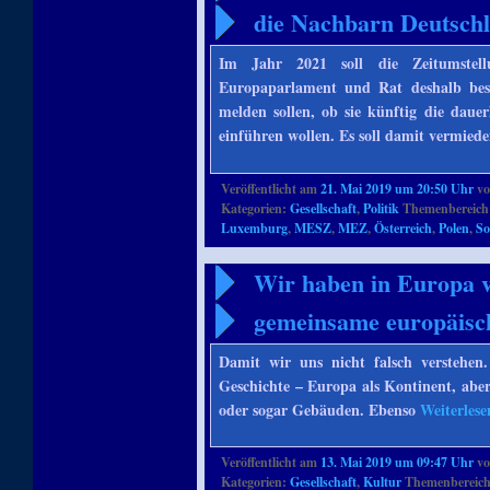
die Nachbarn Deutsch
Im Jahr 2021 soll die Zeitumstel
Europaparlament und Rat deshalb be
melden sollen, ob sie künftig die dau
einführen wollen. Es soll damit vermied
Veröffentlicht am
21. Mai 2019 um 20:50 Uhr
v
Kategorien:
Gesellschaft
,
Politik
Themenbereich
Luxemburg
,
MESZ
,
MEZ
,
Österreich
,
Polen
,
So
Wir haben in Europa vi
gemeinsame europäisc
Damit wir uns nicht falsch verstehen
Geschichte – Europa als Kontinent, aber
oder sogar Gebäuden. Ebenso
Weiterles
Veröffentlicht am
13. Mai 2019 um 09:47 Uhr
v
Kategorien:
Gesellschaft
,
Kultur
Themenbereich