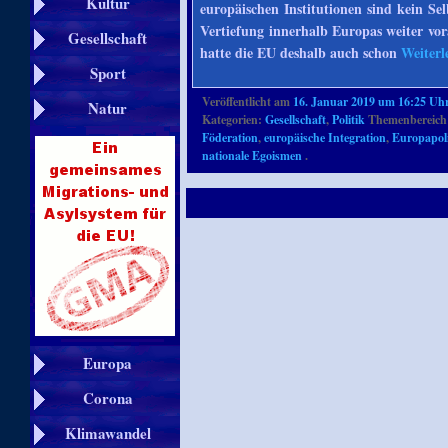
Kultur
europäischen Institutionen sind kein S
Vertiefung innerhalb Europas weiter vor
Gesellschaft
hatte die EU deshalb auch schon
Weiterl
Sport
Veröffentlicht am
16. Januar 2019 um 16:25 Uh
Natur
Kategorien:
Gesellschaft
,
Politik
Themenbereich
Föderation
,
europäische Integration
,
Europapoli
nationale Egoismen
.
Europa
Corona
Klimawandel