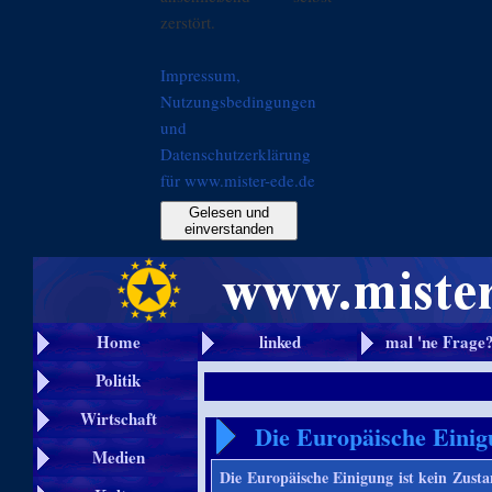
zerstört.
Impressum,
Nutzungsbedingungen
und
Datenschutzerklärung
für www.mister-ede.de
Gelesen und
einverstanden
Home
linked
mal 'ne Frage
Politik
Wirtschaft
Die Europäische Einig
Medien
Die Europäische Einigung ist kein Zusta