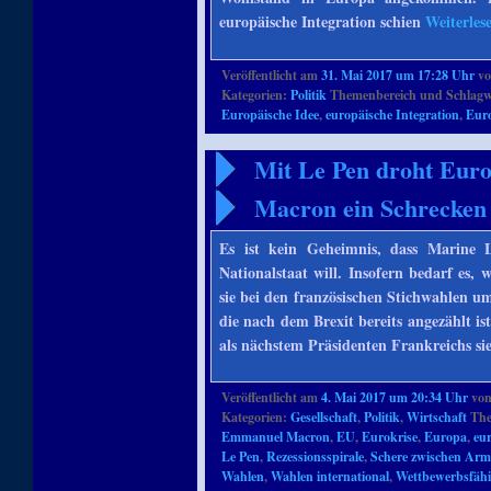
europäische Integration schien
Weiterles
Veröffentlicht am
31. Mai 2017 um 17:28 Uhr
v
Kategorien:
Politik
Themenbereich und Schlagw
Europäische Idee
,
europäische Integration
,
Eur
Mit Le Pen droht Euro
Macron ein Schrecken
Es ist kein Geheimnis, dass Marine
Nationalstaat will. Insofern bedarf es
sie bei den französischen Stichwahlen
die nach dem Brexit bereits angezählt 
als nächstem Präsidenten Frankreichs si
Veröffentlicht am
4. Mai 2017 um 20:34 Uhr
vo
Kategorien:
Gesellschaft
,
Politik
,
Wirtschaft
The
Emmanuel Macron
,
EU
,
Eurokrise
,
Europa
,
eu
Le Pen
,
Rezessionsspirale
,
Schere zwischen Arm
Wahlen
,
Wahlen international
,
Wettbewerbsfähi