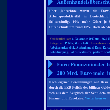
Außenhandelsüberschüs
Über Jahrzehnte waren die Entwic
Arbeitsproduktivität in Deutschl
Selbstständige 10% mehr Güter je S
Durchschnitt um rund 10%. Doch ab Mit
Veröffentlicht am
1. November 2017 um 18:20 
Kategorien:
Politik
,
Wirtschaft
Themenbereich 
Arbeitsmarktpolitik
,
Außenhandel
,
Euro
,
Euro
Lohndumping
,
Lohnstückkosten
,
prekäre Besc
Euro-Finanzminister h
200 Mrd. Euro mehr i
Nach eigenen Berechnungen auf Basis 
durch die EZB-Politik des billigen Gelde
sich aus dem Vergleich der Schulden- u
Finanz- und Eurokrise.
Weiterlesen
→