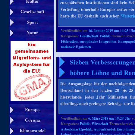
Kultur
europäischen Institutionen sind kein S
Vertiefung innerhalb Europas weiter vor
Gesellschaft
hatte die EU deshalb auch schon
Weiterl
Sport
Veröffentlicht am
16. Januar 2019 um 16:25 Uh
Natur
Kategorien:
Gesellschaft
,
Politik
Themenbereich
Föderation
,
europäische Integration
,
Europapoli
nationale Egoismen
.
Sieben Verbesserungen 
höhere Löhne und Ren
Die Ausgangslage für den nachfolgenden
Deutschland in den letzten 20 bis 2
hierzulande jedes Jahr Milliarden E
allerdings auch geringere Beiträge zur 
Europa
Veröffentlicht am
6. März 2018 um 19:29 Uhr
v
Corona
Kategorien:
Politik
,
Wirtschaft
Themenbereich 
Arbeitsmarktpolitik
,
Außenhandel
,
Euro
,
Euro
Klimawandel
Lohndumping
,
Lohnstückkosten
,
prekäre Besc