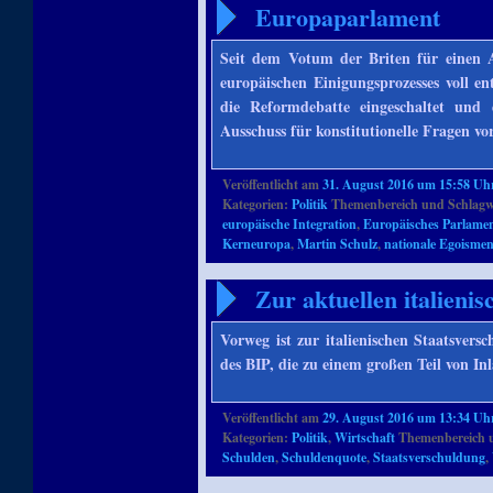
Europaparlament
Seit dem Votum der Briten für einen A
europäischen Einigungsprozesses voll e
die Reformdebatte eingeschaltet und
Ausschuss für konstitutionelle Fragen vo
Veröffentlicht am
31. August 2016 um 15:58 Uh
Kategorien:
Politik
Themenbereich und Schlagw
europäische Integration
,
Europäisches Parlame
Kerneuropa
,
Martin Schulz
,
nationale Egoisme
Zur aktuellen italieni
Vorweg ist zur italienischen Staatsver
des BIP, die zu einem großen Teil von I
Veröffentlicht am
29. August 2016 um 13:34 Uh
Kategorien:
Politik
,
Wirtschaft
Themenbereich 
Schulden
,
Schuldenquote
,
Staatsverschuldung
,