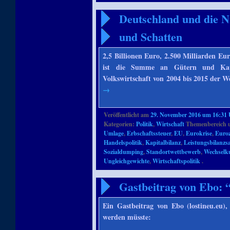
Deutschland und die N
und Schatten
2,5 Billionen Euro, 2.500 Milliarden Eu
ist die Summe an Gütern und Kapi
Volkswirtschaft von 2004 bis 2015 der 
→
Veröffentlicht am
29. November 2016 um 16:31
Kategorien:
Politik
,
Wirtschaft
Themenbereich 
Umlage
,
Erbschaftssteuer
,
EU
,
Eurokrise
,
Euro
Handelspolitik
,
Kapitalbilanz
,
Leistungsbilanzs
Sozialdumping
,
Standortwettbewerb
,
Wechselk
Ungleichgewichte
,
Wirtschaftspolitik
.
Gastbeitrag von Ebo: 
Ein Gastbeitrag von Ebo (lostineu.eu),
werden müsste: