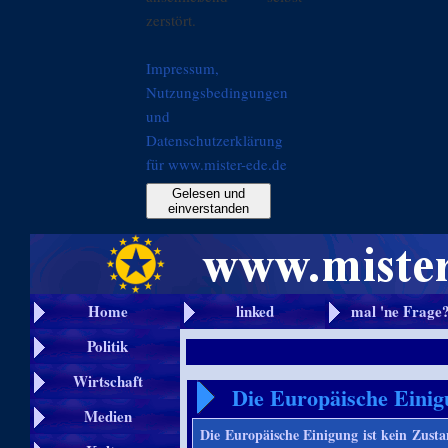
zerstört.
Impressum,
Nutzungsbedingungen
und
Datenschutzerklärung
für www.mister-ede.de
Gelesen und
einverstanden
Home
linked
mal 'ne Frage
Politik
Wirtschaft
Die Europäische Einig
Medien
Die Europäische Einigung ist kein Zusta