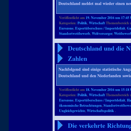
Deutschland meldet mal wieder einen ne
Veröffentlicht am
19. November 2016 um 17:45
Kategorien:
Politik
,
Wirtschaft
Themenbereich 
Eurozone
,
Exportüberschuss / Importdefizit
,
Ga
Standortwettbewerb
,
Weltversorger
,
Wettbewerb
Deutschland und die N
Zahlen
Nachfolgend sind einige statistische A
Deutschland und den Niederlanden sowie
Veröffentlicht am
18. November 2016 um 15:18
Kategorien:
Politik
,
Wirtschaft
Themenbereich 
Eurozone
,
Exportüberschuss / Importdefizit
,
Ha
ökonomische Betrachtungen
,
Standortwettbew
Ungleichgewichte
,
Wirtschaftspolitik
.
Die verkehrte Richtun