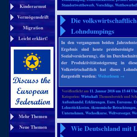
Standortwettbewerb
,
Vorschläge
,
Wettbewerbsf
Kinderarmut
Vermögensdrift
Die volkswirtschaftli
Migration
Lohndumpings
Leicht erklärt!
In den vergangenen beiden Jahrzehnt
Ergebnis sind heute preisbereinigte
Sozialversicherung), die im Durchschnitt
der Produktivitätssteigerung in di
Volkswirtschaftlich hat dieses Loh
dargestellt werden:
Weiterlesen
→
Veröffentlicht am
11. Januar 2018 um 15:44 Uh
Kategorien:
Wirtschaft
Themenbereich und Sch
Außenhandel
,
Erklärungen
,
Euro
,
Eurozone
,
Ex
Lohnstückkosten
,
ökonomische Betrachtungen
Unternehmen
,
Wechselkurse
,
Weltversorger
,
Wet
Mehr Themen
Wie Deutschland mit
Neue Themen