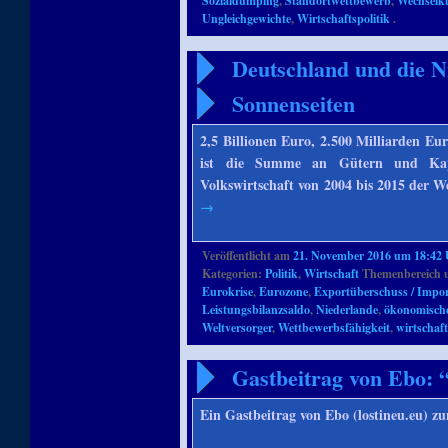
Sozialdumping
,
Standortwettbewerb
,
Wechselk
Ungleichgewichte
,
Wirtschaftspolitik
.
Deutschland und die N
Sonnenseiten
2,5 Billionen Euro, 2.500 Milliarden Eu
ist die Summe an Gütern und Kapi
Volkswirtschaft von 2004 bis 2015 der 
→
Veröffentlicht am
21. November 2016 um 18:42
Kategorien:
Politik
,
Wirtschaft
Themenbereich 
Eurokrise
,
Eurozone
,
Exportüberschuss / Import
Leistungsbilanzsaldo
,
Niederlande
,
ökonomisch
Weltversorger
,
Wettbewerbsfähigkeit
,
wirtschaf
Gastbeitrag von Ebo: 
Ein Gastbeitrag von Ebo (lostineu.eu) z