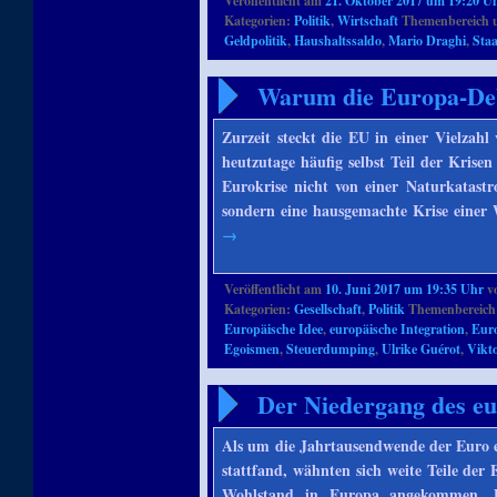
Veröffentlicht am
21. Oktober 2017 um 19:20 U
Kategorien:
Politik
,
Wirtschaft
Themenbereich 
Geldpolitik
,
Haushaltssaldo
,
Mario Draghi
,
Sta
Warum die Europa-Debat
Zurzeit steckt die EU in einer Vielzahl
heutzutage häufig selbst Teil der Krise
Eurokrise nicht von einer Naturkatastr
sondern eine hausgemachte Krise einer
→
Veröffentlicht am
10. Juni 2017 um 19:35 Uhr
v
Kategorien:
Gesellschaft
,
Politik
Themenbereich
Europäische Idee
,
europäische Integration
,
Eur
Egoismen
,
Steuerdumping
,
Ulrike Guérot
,
Vikt
Der Niedergang des eu
Als um die Jahrtausendwende der Euro 
stattfand, wähnten sich weite Teile der
Wohlstand in Europa angekommen. De