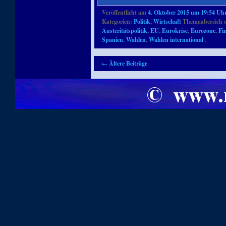
Veröffentlicht am
4. Oktober 2015 um 19:54 Uh
Kategorien:
Politik
,
Wirtschaft
Themenbereich 
Austeritätspolitik
,
EU
,
Eurokrise
,
Eurozone
,
Fi
Spanien
,
Wahlen
,
Wahlen international
.
Artikelnavigation
←
Ältere Beiträge