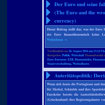
Der Euro und seine fa
(The Euro and the wron
currency)
Dieser Beitrag stellt dar, was der Eur
der Euro finanzökonomisch keine La
Weiterlesen
→
Veröffentlicht am
26. August 2016 um 13:12 Uh
Kategorien:
Politik
,
Wirtschaft
Themenbereich 
Euro
,
Eurozone
,
EZB
,
Finanzmärkte
,
Finanzma
Staatsverschuldung
,
Wechselkurse
.
Auteritätspolitik: Ibe
Wenn sich heute die Portugiesen und da
für Merkel, Schäuble und ihre Spardok
Eurokrise bereits die Austeritätsbefü
(Griechenland) ihre Regierungsämter ve