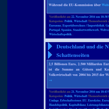
Während die EU-Kommission über
Weit
Veröffentlicht am
22. November 2016 um 18:38
Kategorien:
Politik
,
Wirtschaft
Themenbereich 
Eurozone
,
Exportüberschuss / Importdefizit
,
Ga
Portugal
,
Spanien
,
Standortwettbewerb
,
Weltve
Wirtschaftspolitik
.
Deutschland und die N
Schattenseiten
2,5 Billionen Euro, 2.500 Milliarden Eu
ist die Summe an Gütern und Kapi
Volkswirtschaft von 2004 bis 2015 der 
→
Veröffentlicht am
21. November 2016 um 18:43
Kategorien:
Politik
,
Wirtschaft
Themenbereich 
Umlage
,
Erbschaftssteuer
,
EU
,
Eurokrise
,
Euro
Handelspolitik
,
Kapitalbilanz
,
Leistungsbilanzs